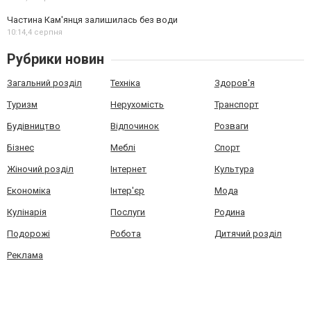
Частина Кам'янця залишилась без води
10:14,
4 серпня
Рубрики новин
Загальний розділ
Техніка
Здоров'я
Туризм
Нерухомість
Транспорт
Будівництво
Відпочинок
Розваги
Бізнес
Меблі
Спорт
Жіночий розділ
Інтернет
Культура
Економіка
Інтер'єр
Мода
Кулінарія
Послуги
Родина
Подорожі
Робота
Дитячий розділ
Реклама