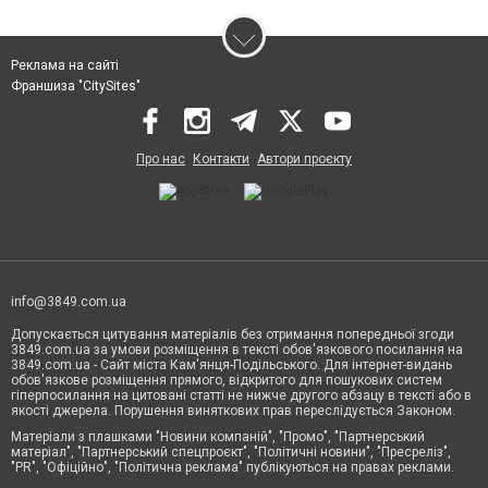
Реклама на сайті
Франшиза "CitySites"
Про нас
Контакти
Автори проєкту
info@3849.com.ua
Допускається цитування матеріалів без отримання попередньої згоди
3849.com.ua за умови розміщення в тексті обов'язкового посилання на
3849.com.ua - Сайт міста Кам'янця-Подільського. Для інтернет-видань
обов'язкове розміщення прямого, відкритого для пошукових систем
гіперпосилання на цитовані статті не нижче другого абзацу в тексті або в
якості джерела. Порушення виняткових прав переслідується Законом.
Матеріали з плашками "Новини компаній", "Промо", "Партнерський
матеріал", "Партнерський спецпроєкт", "Політичні новини", "Пресреліз",
"PR", "Офіційно", "Політична реклама" публікуються на правах реклами.