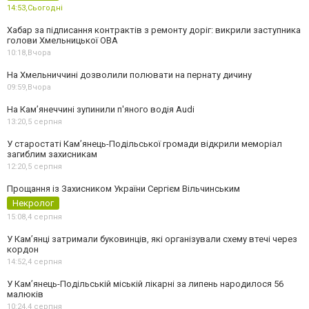
14:53,
Сьогодні
Хабар за підписання контрактів з ремонту доріг: викрили заступника
голови Хмельницької ОВА
10:18,
Вчора
На Хмельниччині дозволили полювати на пернату дичину
09:59,
Вчора
На Камʼянеччині зупинили п'яного водія Audi
13:20,
5 серпня
У старостаті Кам’янець-Подільської громади відкрили меморіал
загиблим захисникам
12:20,
5 серпня
Прощання із Захисником України Сергієм Вільчинським
Некролог
15:08,
4 серпня
У Кам’янці затримали буковинців, які організували схему втечі через
кордон
14:52,
4 серпня
У Кам’янець-Подільській міській лікарні за липень народилося 56
малюків
10:24,
4 серпня