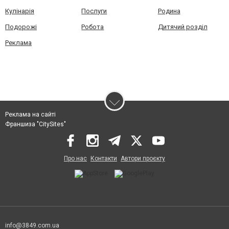
Кулінарія
Послуги
Родина
Подорожі
Робота
Дитячий розділ
Реклама
Реклама на сайті
Франшиза "CitySites"
Про нас
Контакти
Автори проєкту
info@3849.com.ua