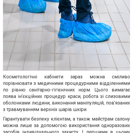
Косметологічні кабінети зараз можна сміливо
порівнювати з медичними процедурними відділеннями
по рівню санітарно-гігієнічних норм. Цього вимагає
поява ін’єкційних процедур краси, робота зі слизовими
оболонками людини, виконання маніпуляцій, пов’язаних
з травмуванням верхніх шарів шкіри.
Гарантувати безпеку клієнтам, а також майстрам салону
можна лише за допомогою використання одноразових
засобів індивідуального захисту. І першими в цьому