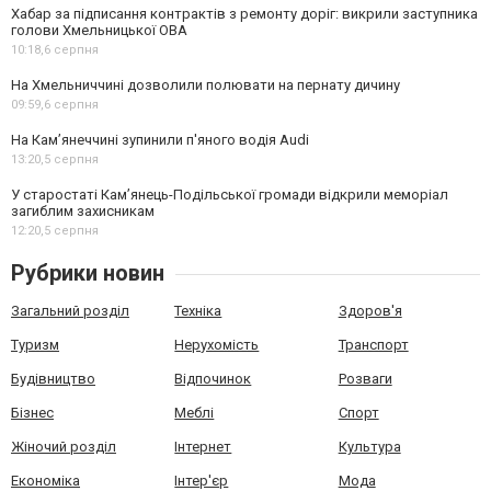
Хабар за підписання контрактів з ремонту доріг: викрили заступника
голови Хмельницької ОВА
10:18,
6 серпня
На Хмельниччині дозволили полювати на пернату дичину
09:59,
6 серпня
На Камʼянеччині зупинили п'яного водія Audi
13:20,
5 серпня
У старостаті Кам’янець-Подільської громади відкрили меморіал
загиблим захисникам
12:20,
5 серпня
Рубрики новин
Загальний розділ
Техніка
Здоров'я
Туризм
Нерухомість
Транспорт
Будівництво
Відпочинок
Розваги
Бізнес
Меблі
Спорт
Жіночий розділ
Інтернет
Культура
Економіка
Інтер'єр
Мода