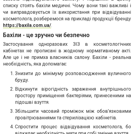
списку стоять бахіли медичні. Чому вони такі важливі і
чи виправдовується їх використання при відвідуванні
косметолога, розберемося на прикладі продукції бренду
https://baxila.com.ua/
.
Бахіли - це зручно чи безпечно
Застосування одноразових ЗІЗ в косметологічних
кабінетах не прописані в жодному нормативному акті.
Але це і не примха власників салону. Бахіли - реальна
необхідність, яка допомагає:
Знизити до мінімуму розповсюдження вуличного
бруду.
Відкинути вірогідність зараження внутрішнього
простору приміщення бактеріями, принесеними на
підошві взуття.
Збільшити часовий проміжок між обов’язковими
провітрюваннями та стерилізацією кабінетів.
Спростити процес відвідування косметолога, бо
відкидає необхідність мати при собі змінне взуття.