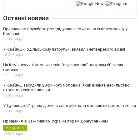
Останні новини
Призначено службове розслідування пожежі на сміттєзвалищі у
Кам’янці
15:30,
Вчора
У Кам’янці-Подільському патрульні виявили нетверезого водія
15:21,
Вчора
На Камʼянеччині двоє жителів "подарували" шахраям 60 тисяч
гривень
15:11,
Вчора
У Камʼянці засудили 28-річного чоловіка, який вчиняв насильство
стосовно співмешканки
15:06,
Вчора
У Дунаївцях 21-річна дівчина двічі обікрала магазин цифрової техніки
15:00,
Вчора
Прощання із Захисником України Ігорем Драгусевичем
Некролог
14:53,
Вчора