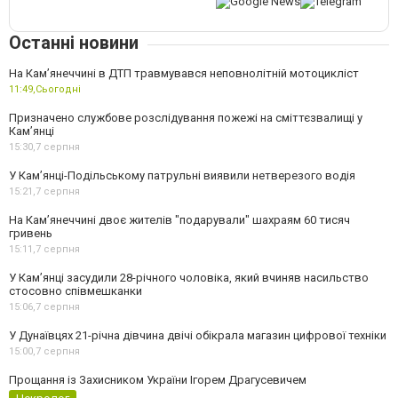
Останні новини
На Кам’янеччині в ДТП травмувався неповнолітній мотоцикліст
11:49,
Сьогодні
Призначено службове розслідування пожежі на сміттєзвалищі у
Кам’янці
15:30,
7 серпня
У Кам’янці-Подільському патрульні виявили нетверезого водія
15:21,
7 серпня
На Камʼянеччині двоє жителів "подарували" шахраям 60 тисяч
гривень
15:11,
7 серпня
У Камʼянці засудили 28-річного чоловіка, який вчиняв насильство
стосовно співмешканки
15:06,
7 серпня
У Дунаївцях 21-річна дівчина двічі обікрала магазин цифрової техніки
15:00,
7 серпня
Прощання із Захисником України Ігорем Драгусевичем