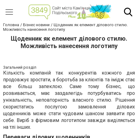
Головна
Бізнес новини
Щоденник як елемент ділового стилю.
Можливість нанесення логотипу
Щоденник як елемент ділового стилю.
Можливість нанесення логотипу
Загальний розділ
Кількість компаній так конкурентів кожного дня
продовжує зростати, а боротьба за клієнтів та імідж стає
все більш запеклою. Саме тому бізнес, що
розвивається, має заздалегідь потурбуватись про
унікальність, неповторність власного стилю. Рішення
скористатись послугою замовлення ділових
щоденників може стати чудовим шансом заявити про
себе. Виріб з фірмовим логотипом завжди виділяється
на тлі інших.
Переваги ділових щоденників