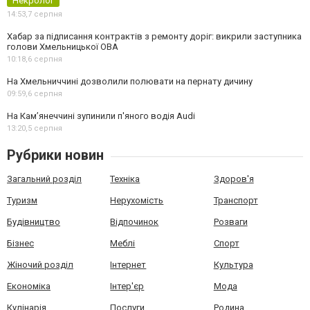
Некролог
14:53,
7 серпня
Хабар за підписання контрактів з ремонту доріг: викрили заступника
голови Хмельницької ОВА
10:18,
6 серпня
На Хмельниччині дозволили полювати на пернату дичину
09:59,
6 серпня
На Камʼянеччині зупинили п'яного водія Audi
13:20,
5 серпня
Рубрики новин
Загальний розділ
Техніка
Здоров'я
Туризм
Нерухомість
Транспорт
Будівництво
Відпочинок
Розваги
Бізнес
Меблі
Спорт
Жіночий розділ
Інтернет
Культура
Економіка
Інтер'єр
Мода
Кулінарія
Послуги
Родина