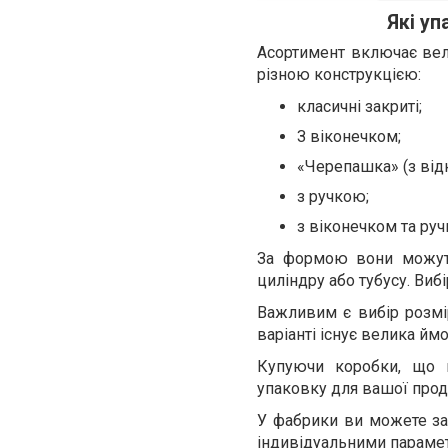
Які у
Асортимент включає вел
різною конструкцією:
класичні закриті;
З віконечком;
«Черепашка» (з ві
з ручкою;
з віконечком та ру
За формою вони можуть 
циліндру або тубусу. Виб
Важливим є вибір розмі
варіанті існує велика й
Купуючи коробки, що в
упаковку для вашої проду
У фабрики ви можете зам
індивідуальними параме