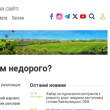
а сайті
міста
Погода
ом недорого?
Останні новини
реалізація
10:18,
Хабар за підписання контрактів з
Сьогодні
ий варіант,
ремонту доріг: викрили заступника
голови Хмельницької ОВА
име рекламі
09:59,