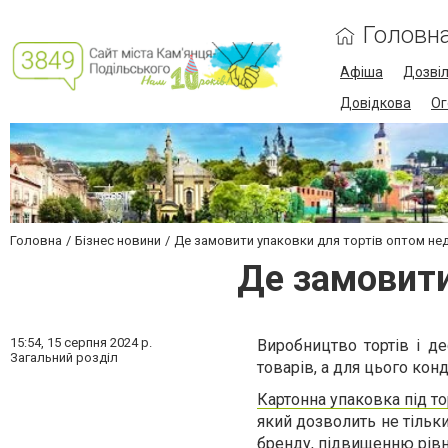
Головн
Афіша
Дозві
Довідкова
Ог
Головна
Бізнес новини
Де замовити упаковки для тортів оптом не
Де замовити
15:54,
15 серпня 2024 р.
Виробництво тортів і д
Загальний розділ
товарів, а для цього ко
Картонна упаковка під т
який дозволить не тільк
бренду, підвищенню рівн