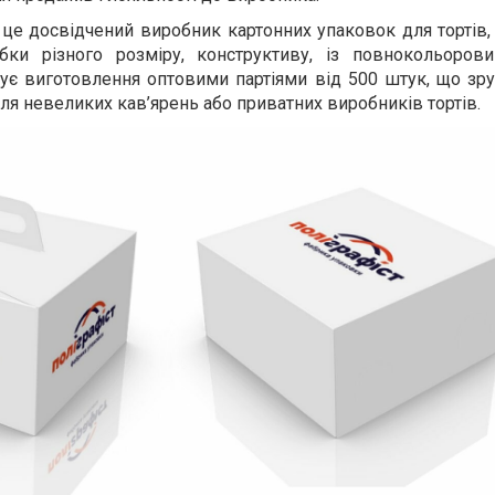
 це досвідчений виробник картонних упаковок для тортів,
ки різного розміру, конструктиву, із повнокольоров
ує виготовлення оптовими партіями від 500 штук, що зру
для невеликих кав’ярень або приватних виробників тортів.