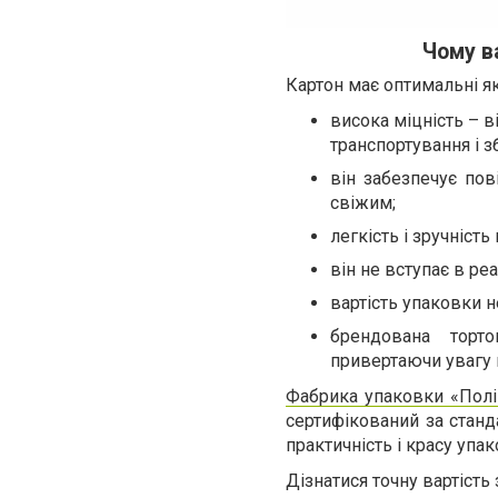
Чому в
Картон має оптимальні як
висока міцність – в
транспортування і з
він забезпечує пов
свіжим;
легкість і зручність
він не вступає в ре
вартість упаковки н
брендована торт
привертаючи увагу 
Фабрика упаковки «Полі
сертифікований за станд
практичність і красу упа
Дізнатися точну вартість