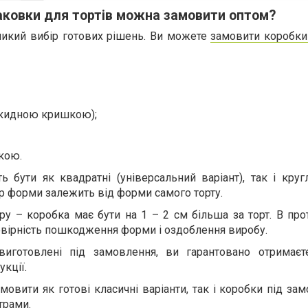
паковки для тортів можна замовити оптом?
икий вибір готових рішень. Ви можете
замовити коробки 
дкидною кришкою);
чкою.
бути як квадратні (універсальний варіант), так і кругл
ір форми залежить від форми самого торту.
ру – коробка має бути на 1 – 2 см більша за торт. В пр
мовірність пошкодження форми і оздоблення виробу.
иготовлені під замовлення, ви гарантовано отримаєт
кції.
овити як готові класичні варіанти, так і коробки під за
трами.