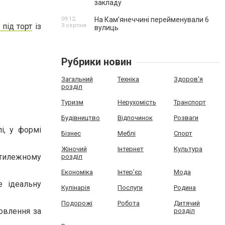
закладу
09:12,
На Камʼянеччині перейменували 6
під торт
із
3 серпня
вулиць
Рубрики новин
Загальний
Техніка
Здоров'я
розділ
Туризм
Нерухомість
Транспорт
Будівництво
Відпочинок
Розваги
і, у формі
Бізнес
Меблі
Спорт
Жіночий
Інтернет
Культура
отилежному
розділ
Економіка
Інтер'єр
Мода
е ідеальну
Кулінарія
Послуги
Родина
Подорожі
Робота
Дитячий
мовлення за
розділ