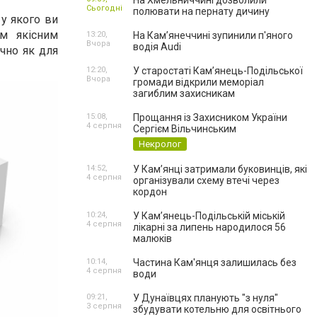
На Хмельниччині дозволили
Сьогодні
полювати на пернату дичину
 у якого ви
им якісним
13:20,
На Камʼянеччині зупинили п'яного
Вчора
водія Audi
чно як для
12:20,
У старостаті Кам’янець-Подільської
Вчора
громади відкрили меморіал
загиблим захисникам
15:08,
Прощання із Захисником України
4 серпня
Сергієм Вільчинським
Некролог
14:52,
У Кам’янці затримали буковинців, які
4 серпня
організували схему втечі через
кордон
10:24,
У Кам’янець-Подільській міській
4 серпня
лікарні за липень народилося 56
малюків
10:14,
Частина Кам'янця залишилась без
4 серпня
води
09:21,
У Дунаївцях планують "з нуля"
3 серпня
збудувати котельню для освітнього