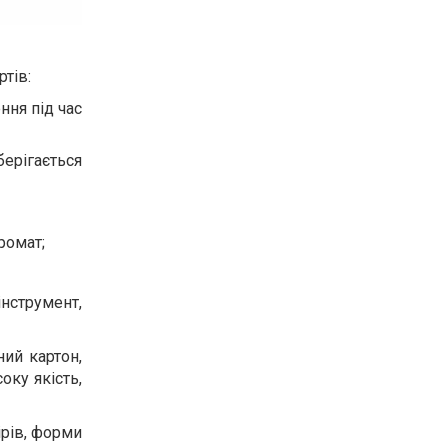
тів:
ння під час
берігається
ромат;
струмент,
ий картон,
оку якість,
ірів, форми