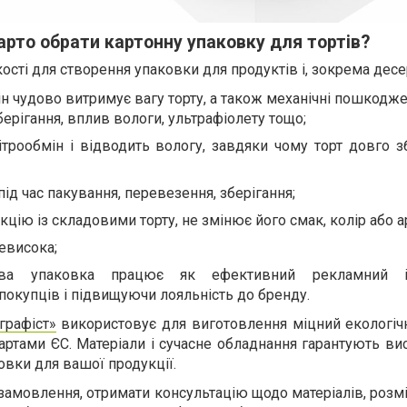
арто обрати картонну упаковку для тортів?
ості для створення упаковки для продуктів і, зокрема десер
ін чудово витримує вагу торту, а також механічні пошкодже
берігання, вплив вологи, ультрафіолету тощо;
ітрообмін і відводить вологу, завдяки чому торт довго з
 під час пакування, перевезення, зберігання;
акцію із складовими торту, не змінює його смак, колір або а
евисока;
ова упаковка працює як ефективний рекламний ін
покупців і підвищуючи лояльність до бренду.
графіст»
використовує для виготовлення міцний екологічн
артами ЄС. Матеріали і сучасне обладнання гарантують вис
ковки для вашої продукції.
 замовлення, отримати консультацію щодо матеріалів, розм