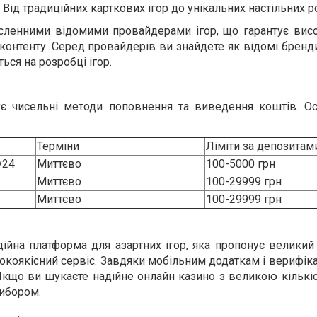
 Від традиційних карткових ігор до унікальних настільних р
сленними відомими провайдерами ігор, що гарантує висок
 контенту. Серед провайдерів ви знайдете як відомі бренди,
ься на розробці ігор.
є чисельні методи поповнення та виведення коштів. Ос
Терміни
Ліміти за депозитам
y24
Миттєво
100-5000 грн
Миттєво
100-29999 грн
Миттєво
100-29999 грн
ійна платформа для азартних ігор, яка пропонує великий 
окоякісний сервіс. Завдяки мобільним додаткам і верифіка
Якщо ви шукаєте надійне онлайн казино з великою кількі
ибором.