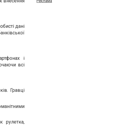
як внесення
Реклама
обисті дані
банківської
артфонах і
ючаючи всі
ків. Гравці
оманітними
к рулетка,