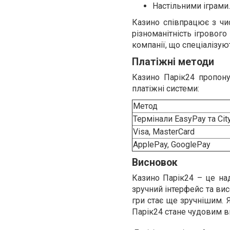
Настільними іграми.
Казино співпрацює з чи
різноманітність ігрового
компанії, що спеціалізуют
Платіжні методи
Казино Парік24 пропону
платіжні системи:
Метод
Термінали EasyPay та Cit
Visa, MasterCard
ApplePay, GooglePay
Висновок
Казино Парік24 – це над
зручний інтерфейс та вис
гри стає ще зручнішим. 
Парік24 стане чудовим в