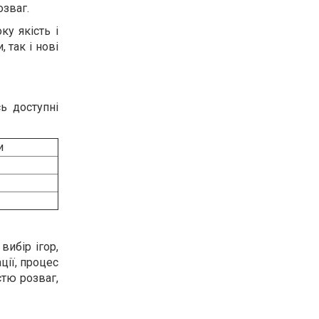
озваг.
у якість і
 так і нові
ь доступні
и
вибір ігор,
ції, процес
стю розваг,