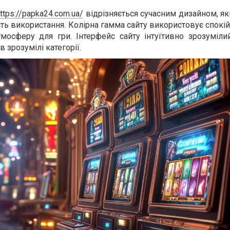
ttps://papka24.com.ua/
відрізняється сучасним дизайном, я
сть використання. Колірна гамма сайту використовує спокійн
осферу для гри. Інтерфейс сайту інтуїтивно зрозуміли
 зрозумілі категорії.