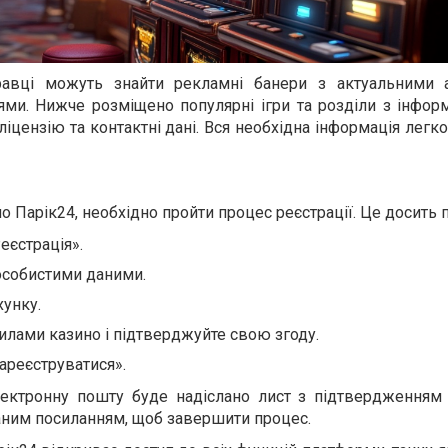
гравці можуть знайти рекламні банери з актуальними 
ями. Нижче розміщено популярні ігри та розділи з інфор
ліцензію та контактні дані. Вся необхідна інформація легко
о Парік24, необхідно пройти процес реєстрації. Це досить 
еєстрація».
особистими даними.
хунку.
илами казино і підтверджуйте свою згоду.
ареєструватися».
ектронну пошту буде надіслано лист з підтвердженням р
аним посиланням, щоб завершити процес.