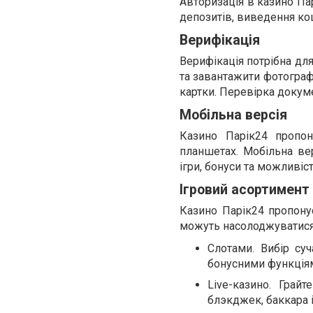
Авторизація в казино Па
депозитів, виведення кош
Верифікація
Верифікація потрібна для
та завантажити фотограф
картки. Перевірка докуме
Мобільна версія
Казино Парік24 пропон
планшетах. Мобільна ве
ігри, бонуси та можливіс
Ігровий асортимент
Казино Парік24 пропонує
можуть насолоджуватися
Слотами. Вибір су
бонусними функція
Live-казино. Грай
блэкджек, баккара і