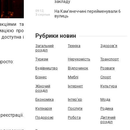
закладу
09:12,
На Камʼянеччині перейменували 6
3 серпня
вулиць
акціями та
мацією про
Рубрики новин
 доступна і
Загальний
Техніка
Здоров'я
розділ
Туризм
Нерухомість
Транспорт
просто:
Будівництво
Відпочинок
Розваги
Бізнес
Меблі
Спорт
Жіночий
Інтернет
Культура
розділ
Економіка
Інтер'єр
Мода
Кулінарія
Послуги
Родина
еєстрації.
Подорожі
Робота
Дитячий
розділ