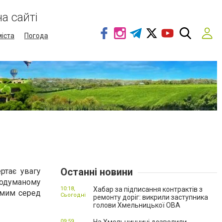
а сайті
міста
Погода
Останні новини
ртає увагу
продуманому
10:18,
Хабар за підписання контрактів з
омим серед
Сьогодні
ремонту доріг: викрили заступника
голови Хмельницької ОВА
09:59,