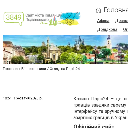
Головн
Афіша
Дозві
Довідкова
Ог
Головна
Бізнес новини
Огляд на Парік24
1
0
:
5
1
,
1
ж
о
в
т
н
я
2
0
2
3
р
.
Казино Парік24 – це по
гравців завдяки своєму 
інтерфейсу та зручному
азартних гравців в Україн
Офіційний сайт