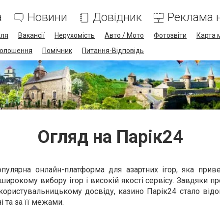
а
Новини
Довідник
Реклама н
лля
Вакансії
Нерухомість
Авто / Мото
Фотозвіти
Карта 
олошення
Помічник
Питання-Відповідь
Огляд на Парік24
пулярна онлайн-платформа для азартних ігор, яка приве
широкому вибору ігор і високій якості сервісу. Завдяки 
 користувальницькому досвіду, казино Парік24 стало від
і та за її межами.