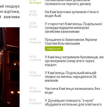
На Хмельниччині дозволили
Сьогодні
полювати на пернату дичину
кий поєднує
і відтінки,
13:20,
На Камʼянеччині зупинили п'яного
Вчора
водія Audi
й: важлива
12:20,
У старостаті Кам’янець-Подільської
Вчора
громади відкрили меморіал
загиблим захисникам
15:08,
Прощання із Захисником України
4 серпня
Сергієм Вільчинським
Некролог
14:52,
У Кам’янці затримали буковинців, які
4 серпня
організували схему втечі через
кордон
10:24,
У Кам’янець-Подільській міській
4 серпня
лікарні за липень народилося 56
малюків
10:14,
Частина Кам'янця залишилась без
4 серпня
води
09:21,
У Дунаївцях планують "з нуля"
3 серпня
збудувати котельню для освітнього