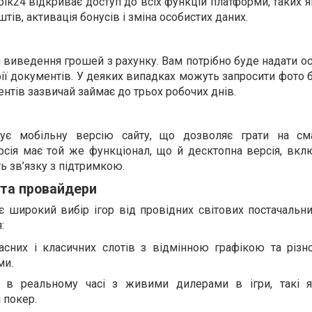
рік24 відкриває доступ до всіх функцій платформи, таких 
тів, активація бонусів і зміна особистих даних.
 виведення грошей з рахунку. Вам потрібно буде надати ос
ії документів. У деяких випадках можуть запросити фото 
нтів зазвичай займає до трьох робочих днів.
ує мобільну версію сайту, що дозволяє грати на см
рсія має той же функціонал, що й десктопна версія, вкл
ть зв’язку з підтримкою.
 та провайдери
 широкий вибір ігор від провідних світових постачальни
:
часних і класичних слотів з відмінною графікою та різн
ми.
те в реальному часі з живими дилерами в ігри, такі я
 покер.