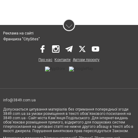
Реклама на сайті
Франшиза "CitySites"
Про нас
Контакти
Автори проєкту
info@3849.com.ua
Допускається цитування матеріалів без отримання попередньої згоди
3849.com.ua за умови розміщення в тексті обов'язкового посилання на
3849.com.ua - Сайт міста Кам'янця-Подільського. Для інтернет-видань
обов'язкове розміщення прямого, відкритого для пошукових систем
гіперпосилання на цитовані статті не нижче другого абзацу в тексті або в
якості джерела. Порушення виняткових прав переслідується Законом.