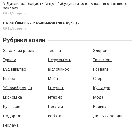
У Дунаївцях планують "з нуля" збудувати котельню для освітнього
закладу
09:21,
3 серпня
На Камʼянеччині перейменували 6 вулиць
09:12,
3 серпня
Рубрики новин
Загальний розділ
Техніка
Здоров'я
Туризм
Нерухомість
Транспорт
Будівництво
Відпочинок
Розваги
Бізнес
Меблі
Спорт
Жіночий розділ
Інтернет
Культура
Економіка
Інтер'єр
Мода
Кулінарія
Послуги
Родина
Подорожі
Робота
Дитячий розділ
Реклама