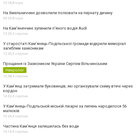
10:18,
Вчора
На Хмельниччині дозволили полювати на пернату дичину
09:59,
Вчора
На Камʼянеччині зупинили п'яного водія Audi
13:20,
5 серпня
У старостаті Кам’янець-Подільської громади відкрили меморіал
загиблим захисникам
12:20,
5 серпня
Прощання із Захисником України Сергієм Вільчинським
Некролог
15:08,
4 серпня
У Кам’янці затримали буковинців, які організували схему втечі через
кордон
14:52,
4 серпня
У Кам’янець-Подільській міській лікарні за липень народилося 56
малюків
10:24,
4 серпня
Частина Кам'янця залишилась без води
10:14,
4 серпня