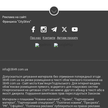
Реклама на сайті
Франшиза "CitySites"
Про нас
Контакти
Автори проєкту
info@3849.com.ua
Допускається цитування матеріалів без отримання попередньої згоди
3849.com.ua за умови розміщення в тексті обов'язкового посилання на
3849.com.ua - Сайт міста Кам'янця-Подільського. Для інтернет-видань
обов'язкове розміщення прямого, відкритого для пошукових систем
гіперпосилання на цитовані статті не нижче другого абзацу в тексті або в
якості джерела. Порушення виняткових прав переслідується Законом.
Матеріали з плашками "Новини компаній", "Промо", "Партнерський
матеріал", "Партнерський спецпроєкт", "Політичні новини", "Пресреліз",
"PR", "Офіційно", "Політична реклама" публікуються на правах реклами.