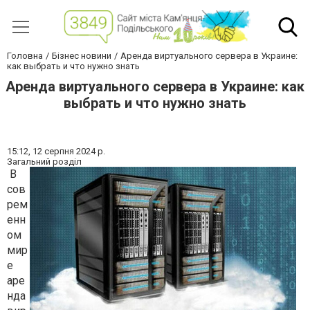
Головна
Бізнес новини
Аренда виртуального сервера в Украине:
как выбрать и что нужно знать
Аренда виртуального сервера в Украине: как
выбрать и что нужно знать
15:12,
12 серпня 2024 р.
Загальний розділ
В
сов
рем
енн
ом
мир
е
аре
нда