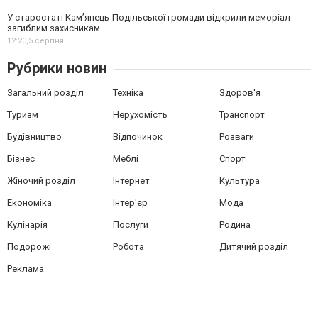
У старостаті Кам’янець-Подільської громади відкрили меморіал
загиблим захисникам
12:20,
5 серпня
Рубрики новин
Загальний розділ
Техніка
Здоров'я
Туризм
Нерухомість
Транспорт
Будівництво
Відпочинок
Розваги
Бізнес
Меблі
Спорт
Жіночий розділ
Інтернет
Культура
Економіка
Інтер'єр
Мода
Кулінарія
Послуги
Родина
Подорожі
Робота
Дитячий розділ
Реклама