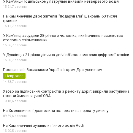
У Кам’янці-Подільському патрульні виявили нетверезого водія
15:21,
7 серпня
На Камʼянеччині двоє жителів "подарували" шахраям 60 тисяч
гривень
15:11,
7 серпня
У Камʼянці засудили 28-річного чоловіка, який вчиняв насильство
стосовно співмешканки
15:06,
7 серпня
У Дунаївцях 21-річна дівчина двічі обікрала магазин цифрової техніки
15:00,
7 серпня
Прощання із Захисником України Ігорем Драгусевичем
Некролог
14:53,
7 серпня
Хабар за підписання контрактів з ремонту доріг: викрили заступника
голови Хмельницької ОВА
10:18,
6 серпня
На Хмельниччині дозволили полювати на пернату дичину
09:59,
6 серпня
На Камʼянеччині зупинили п'яного водія Audi
13:20,
5 серпня