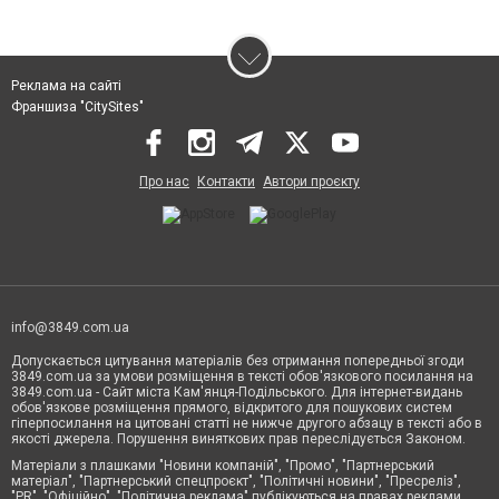
Реклама на сайті
Франшиза "CitySites"
Про нас
Контакти
Автори проєкту
info@3849.com.ua
Допускається цитування матеріалів без отримання попередньої згоди
3849.com.ua за умови розміщення в тексті обов'язкового посилання на
3849.com.ua - Сайт міста Кам'янця-Подільського. Для інтернет-видань
обов'язкове розміщення прямого, відкритого для пошукових систем
гіперпосилання на цитовані статті не нижче другого абзацу в тексті або в
якості джерела. Порушення виняткових прав переслідується Законом.
Матеріали з плашками "Новини компаній", "Промо", "Партнерський
матеріал", "Партнерський спецпроєкт", "Політичні новини", "Пресреліз",
"PR", "Офіційно", "Політична реклама" публікуються на правах реклами.