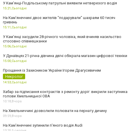
У Кам’янці-Подільському патрульні виявили нетверезого водія
15:21,
Сьогодні
На Камʼянеччині двоє жителів "подарували" шахраям 60 тисяч
гривень
15:11,
Сьогодні
У Камʼянці засудили 28-річного чоловіка, який вчиняв насильство
стосовно співмешканки
15:06,
Сьогодні
У Дунаївцях 21-річна дівчина двічі обікрала магазин цифрової техніки
15:00,
Сьогодні
Прощання із Захисником України Ігорем Драгусевичем
Некролог
14:53,
Сьогодні
Хабар за підписання контрактів з ремонту доріг: викрили заступника
голови Хмельницької ОВА
10:18,
Вчора
На Хмельниччині дозволили полювати на пернату дичину
09:59,
Вчора
На Камʼянеччині зупинили п'яного водія Audi
13:20,
5 серпня