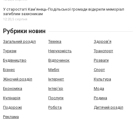
У старостаті Кам’янець-Подільської громади відкрили меморіал
загиблим захисникам
12:20,
5 серпня
Рубрики новин
Загальний розділ
Техніка
Здоров'я
Туризм
Нерухомість
Транспорт
Будівництво
Відпочинок
Розваги
Бізнес
Меблі
Спорт
Жіночий розділ
Інтернет
Культура
Економіка
Інтер'єр
Мода
Кулінарія
Послуги
Родина
Подорожі
Робота
Дитячий розділ
Реклама