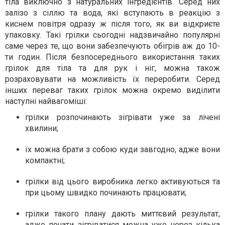
тіла виключно з натуральних інгредієнтів. Серед них
залізо з сіллю та вода, які вступають в реакцію з
киснем повітря одразу ж після того, як ви відкриєте
упаковку. Такі грілки сьогодні надзвичайно популярні
саме через те, що вони забезпечують обігрів аж до 10-
ти годин. Після безпосереднього використання таких
грілок для тіла та для рук і ніг, можна також
розраховувати на можливість їх переробити. Серед
інших переваг таких грілок можна окремо виділити
наступні найвагоміші:
грілки розпочинають зігрівати уже за лічені
хвилини;
їх можна брати з собою куди завгодно, адже вони
компактні;
грілки від цього виробника легко активуються та
при цьому швидко починають працювати;
грілки такого плану дають миттєвий результат,
адже почати зігріватися можна уже через кілька