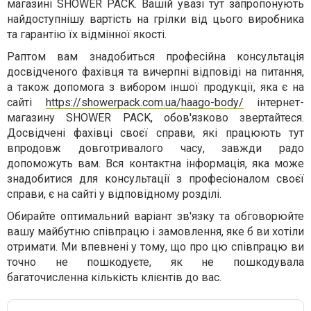
магазині SHOWER PACK. Вашій увазі тут запропонують
найдоступнішу вартість на грілки від цього виробника
та гарантію їх відмінної якості.
Раптом вам знадобиться професійна консультація
досвідченого фахівця та вичерпні відповіді на питання,
а також допомога з вибором іншої продукції, яка є на
сайті
https://showerpack.com.ua/haago-body/
інтернет-
магазину SHOWER PACK, обов'язково звертайтеся.
Досвідчені фахівці своєї справи, які працюють тут
впродовж довготривалого часу, завжди радо
допоможуть вам. Вся контактна інформація, яка може
знадобитися для консультації з професіоналом своєї
справи, є на сайті у відповідному розділі.
Обирайте оптимальний варіант зв'язку та обговорюйте
вашу майбутню співпрацю і замовлення, яке б ви хотіли
отримати. Ми впевнені у тому, що про цю співпрацю ви
точно не пошкодуєте, як не пошкодувала
багаточисленна кількість клієнтів до вас.