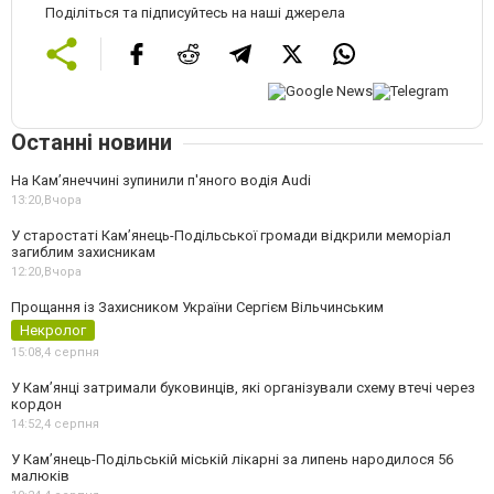
Поділіться та підписуйтесь на наші джерела
Останні новини
На Камʼянеччині зупинили п'яного водія Audi
13:20,
Вчора
У старостаті Кам’янець-Подільської громади відкрили меморіал
загиблим захисникам
12:20,
Вчора
Прощання із Захисником України Сергієм Вільчинським
Некролог
15:08,
4 серпня
У Кам’янці затримали буковинців, які організували схему втечі через
кордон
14:52,
4 серпня
У Кам’янець-Подільській міській лікарні за липень народилося 56
малюків