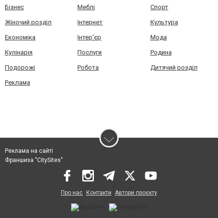
Бізнес
Меблі
Спорт
Жіночий розділ
Інтернет
Культура
Економіка
Інтер'єр
Мода
Кулінарія
Послуги
Родина
Подорожі
Робота
Дитячий розділ
Реклама
Реклама на сайті
Франшиза "CitySites"
Про нас
Контакти
Автори проєкту