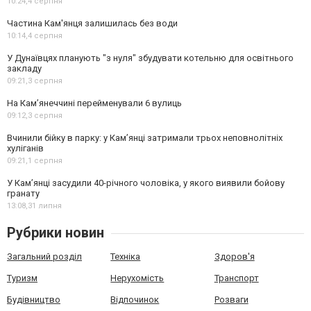
10:24,
4 серпня
Частина Кам'янця залишилась без води
10:14,
4 серпня
У Дунаївцях планують "з нуля" збудувати котельню для освітнього
закладу
09:21,
3 серпня
На Камʼянеччині перейменували 6 вулиць
09:12,
3 серпня
Вчинили бійку в парку: у Кам’янці затримали трьох неповнолітніх
хуліганів
09:21,
1 серпня
У Камʼянці засудили 40-річного чоловіка, у якого виявили бойову
гранату
13:08,
31 липня
Рубрики новин
Загальний розділ
Техніка
Здоров'я
Туризм
Нерухомість
Транспорт
Будівництво
Відпочинок
Розваги