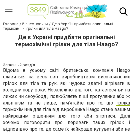
Головна
Бізнес новини
Де в Україні придбати оригінальні
термохімічні грілки для тіла Haago?
Де в Україні придбати оригінальні
термохімічні грілки для тіла Haago?
Загальний розділ
Відома в усьому світі британська компанія Haago
славиться на весь світ виробництвом високоякісних
грілок для тіла та рук, які чудово здатні зігрівати в
холодну пору року. Незалежно від того, катаєтеся ви на
лижах чи сноуборді, полюбляєте піші прогулянки або ж
альпінізм та не лише, пам'ятайте про те, що
грілка
термохімічна для тіла
від виробника Haago стане вашим
найкращим рішенням для того аби зігрітися. Далі
хочемо поговорити про переваги таких грілок і
відповідно про те, де саме їх найкраще купувати аби не