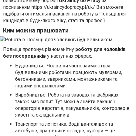
безкоштовному порталі
Ukraincy do Pracy
за
посиланням
https://ukraincydopracy.pl/uk/
Ви зможете
підібрати оптимальні вакансії на роботу в Польщі для
кандидатів будь-якого віку, статі та професії.
Ким можна працювати
Польща пропонує різноманітну
роботу для чоловіків
без посередників
у наступних сферах:
Будівництво. Чоловіки часто займаються
будівельними роботами, працюють мулярами,
бетонниками, зварниками, монтажниками та
іншими спеціалістами.
Виробництво. Робота на заводах та фабриках
також має попит. Тут можна знайти вакансії
операторів верстатів, пакувальників, контролерів
якості та складальників.
Транспорт та логістика. Водії вантажівок та
автобусів, працівники складів, кур'єри — це