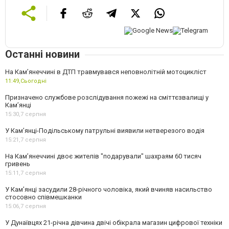
Останні новини
На Кам’янеччині в ДТП травмувався неповнолітній мотоцикліст
11:49,
Сьогодні
Призначено службове розслідування пожежі на сміттєзвалищі у
Кам’янці
15:30,
7 серпня
У Кам’янці-Подільському патрульні виявили нетверезого водія
15:21,
7 серпня
На Камʼянеччині двоє жителів "подарували" шахраям 60 тисяч
гривень
15:11,
7 серпня
У Камʼянці засудили 28-річного чоловіка, який вчиняв насильство
стосовно співмешканки
15:06,
7 серпня
У Дунаївцях 21-річна дівчина двічі обікрала магазин цифрової техніки