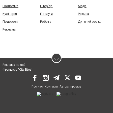
Економіка
Інтер'єр
Мода
Кулінарія
Послуги
Родина
Подорожі
Робота
Дитячий розділ
Реклама
Реклама на сайті
Франшиза "CitySites"
Про нас
Контакти
Автори проєкту