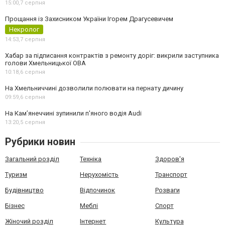
15:00,
7 серпня
Прощання із Захисником України Ігорем Драгусевичем
Некролог
14:53,
7 серпня
Хабар за підписання контрактів з ремонту доріг: викрили заступника
голови Хмельницької ОВА
10:18,
6 серпня
На Хмельниччині дозволили полювати на пернату дичину
09:59,
6 серпня
На Камʼянеччині зупинили п'яного водія Audi
13:20,
5 серпня
Рубрики новин
Загальний розділ
Техніка
Здоров'я
Туризм
Нерухомість
Транспорт
Будівництво
Відпочинок
Розваги
Бізнес
Меблі
Спорт
Жіночий розділ
Інтернет
Культура