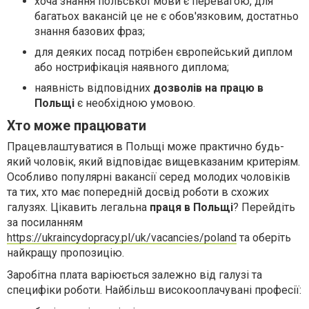
хоча знання польської мови є перевагою, для
багатьох вакансій це не є обов'язковим, достатньо
знання базових фраз;
для деяких посад потрібен європейський диплом
або нострифікація наявного диплома;
наявність відповідних
дозволів на
працю в
Польщі
є необхідною умовою.
Хто може працювати
Працевлаштуватися в Польщі може практично будь-
який чоловік, який відповідає вищевказаним критеріям.
Особливо популярні вакансії серед молодих чоловіків
та тих, хто має попередній досвід роботи в схожих
галузях. Цікавить легальна
праця в Польщі
? Перейдіть
за посиланням
https://ukraincydopracy.pl/uk/vacancies/poland
та оберіть
найкращу пропозицію.
Заробітна плата варіюється залежно від галузі та
специфіки роботи. Найбільш високооплачувані професії: