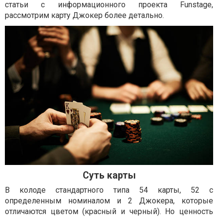
статьи с информационного проекта Funstage,
рассмотрим карту Джокер более детально.
Суть карты
В колоде стандартного типа 54 карты, 52 с
определенным номиналом и 2 Джокера, которые
отличаются цветом (красный и черный). Но ценность