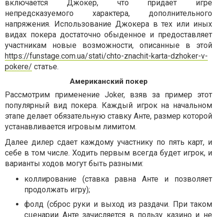
включается Джокер, что придает игре
непредсказуемого характера, дополнительного
напряжения. Использование Джокера в тех или иных
видах покера достаточно обыденное и предоставляет
участникам новые возможности, описанные в этой
https://funstage.com.ua/stati/chto-znachit-karta-dzhoker-v-
pokere/
статье.
Американский покер
Рассмотрим применение Joker, взяв за пример этот
популярный вид покера. Каждый игрок на начальном
этапе делает обязательную ставку Анте, размер которой
устанавливается игровым лимитом.
Далее дилер сдает каждому участнику по пять карт, и
себе в том числе. Ходить первым всегда будет игрок, и
варианты ходов могут быть разными:
коллирование (ставка равна Анте и позволяет
продолжать игру);
фолд (сброс руки и выход из раздачи. При таком
сценарии Анте зачисляется в пользу казино и не