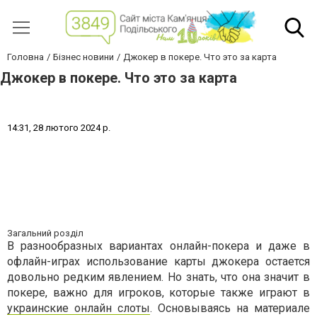
Головна
Бізнес новини
Джокер в покере. Что это за карта
Джокер в покере. Что это за карта
1
4
:
3
1
,
2
8
л
ю
т
о
г
о
2
0
2
4
р
.
Загальний розділ
В разнообразных вариантах онлайн-покера и даже в
офлайн-играх использование карты джокера остается
довольно редким явлением. Но знать, что она значит в
покере, важно для игроков, которые также играют в
украинские онлайн слоты
. Основываясь на материале