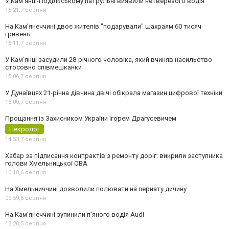
У Кам’янці-Подільському патрульні виявили нетверезого водія
15:21,
7 серпня
На Камʼянеччині двоє жителів "подарували" шахраям 60 тисяч
гривень
15:11,
7 серпня
У Камʼянці засудили 28-річного чоловіка, який вчиняв насильство
стосовно співмешканки
15:06,
7 серпня
У Дунаївцях 21-річна дівчина двічі обікрала магазин цифрової техніки
15:00,
7 серпня
Прощання із Захисником України Ігорем Драгусевичем
Некролог
14:53,
7 серпня
Хабар за підписання контрактів з ремонту доріг: викрили заступника
голови Хмельницької ОВА
10:18,
6 серпня
На Хмельниччині дозволили полювати на пернату дичину
09:59,
6 серпня
На Камʼянеччині зупинили п'яного водія Audi
13:20,
5 серпня