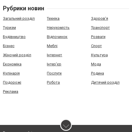
Рубрики новин
Загальний розділ
Техніка
Здоров'я
Туризм
Нерухомість
Транспорт
Будівництво
Відпочинок
Розваги
Бізнес
Меблі
Спорт
Жіночий розділ
Інтернет
Культура
Економіка
Інтер'єр
Мода
Кулінарія
Послуги
Родина
Подорожі
Робота
Дитячий розділ
Реклама