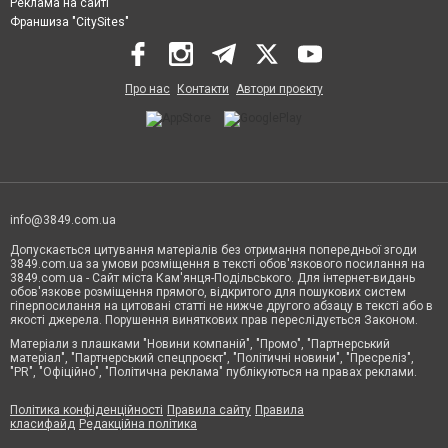
Реклама на сайті
Франшиза "CitySites"
Про нас
Контакти
Автори проєкту
info@3849.com.ua
Допускається цитування матеріалів без отримання попередньої згоди
3849.com.ua за умови розміщення в тексті обов'язкового посилання на
3849.com.ua - Сайт міста Кам'янця-Подільського. Для інтернет-видань
обов'язкове розміщення прямого, відкритого для пошукових систем
гіперпосилання на цитовані статті не нижче другого абзацу в тексті або в
якості джерела. Порушення виняткових прав переслідується Законом.
Матеріали з плашками "Новини компаній", "Промо", "Партнерський
матеріал", "Партнерський спецпроєкт", "Політичні новини", "Пресреліз",
"PR", "Офіційно", "Політична реклама" публікуються на правах реклами.
Політика конфіденційності
Правила сайту
Правила
класифайд
Редакційна політика