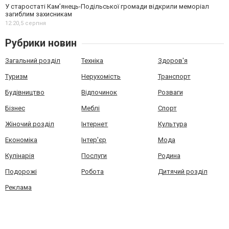
У старостаті Кам’янець-Подільської громади відкрили меморіал
загиблим захисникам
12:20,
5 серпня
Рубрики новин
Загальний розділ
Техніка
Здоров'я
Туризм
Нерухомість
Транспорт
Будівництво
Відпочинок
Розваги
Бізнес
Меблі
Спорт
Жіночий розділ
Інтернет
Культура
Економіка
Інтер'єр
Мода
Кулінарія
Послуги
Родина
Подорожі
Робота
Дитячий розділ
Реклама