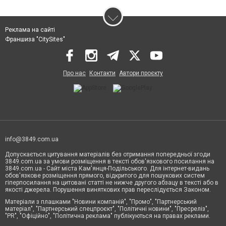
Реклама на сайті
Франшиза "CitySites"
Про нас
Контакти
Автори проєкту
info@3849.com.ua
Допускається цитування матеріалів без отримання попередньої згоди
3849.com.ua за умови розміщення в тексті обов'язкового посилання на
3849.com.ua - Сайт міста Кам'янця-Подільського. Для інтернет-видань
обов'язкове розміщення прямого, відкритого для пошукових систем
гіперпосилання на цитовані статті не нижче другого абзацу в тексті або в
якості джерела. Порушення виняткових прав переслідується Законом.
Матеріали з плашками "Новини компаній", "Промо", "Партнерський
матеріал", "Партнерський спецпроєкт", "Політичні новини", "Пресреліз",
"PR", "Офіційно", "Політична реклама" публікуються на правах реклами.