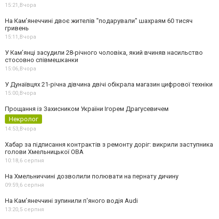
15:21,
Вчора
На Камʼянеччині двоє жителів "подарували" шахраям 60 тисяч
гривень
15:11,
Вчора
У Камʼянці засудили 28-річного чоловіка, який вчиняв насильство
стосовно співмешканки
15:06,
Вчора
У Дунаївцях 21-річна дівчина двічі обікрала магазин цифрової техніки
15:00,
Вчора
Прощання із Захисником України Ігорем Драгусевичем
Некролог
14:53,
Вчора
Хабар за підписання контрактів з ремонту доріг: викрили заступника
голови Хмельницької ОВА
10:18,
6 серпня
На Хмельниччині дозволили полювати на пернату дичину
09:59,
6 серпня
На Камʼянеччині зупинили п'яного водія Audi
13:20,
5 серпня