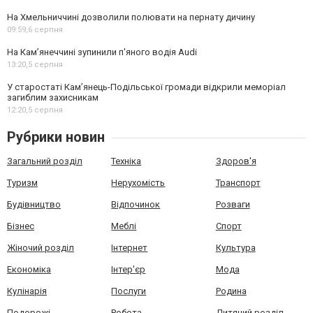
На Хмельниччині дозволили полювати на пернату дичину
09:59,
6 серпня
На Камʼянеччині зупинили п'яного водія Audi
13:20,
5 серпня
У старостаті Кам’янець-Подільської громади відкрили меморіал
загиблим захисникам
12:20,
5 серпня
Рубрики новин
Загальний розділ
Техніка
Здоров'я
Туризм
Нерухомість
Транспорт
Будівництво
Відпочинок
Розваги
Бізнес
Меблі
Спорт
Жіночий розділ
Інтернет
Культура
Економіка
Інтер'єр
Мода
Кулінарія
Послуги
Родина
Подорожі
Робота
Дитячий розділ