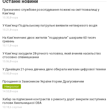
Останні новини
Призначено службове розслідування пожежі на сміттєзвалищі у
Кам’янці
15:30,
Вчора
У Кам’янці-Подільському патрульні виявили нетверезого водія
15:21,
Вчора
На Камʼянеччині двоє жителів "подарували" шахраям 60 тисяч
гривень
15:11,
Вчора
У Камʼянці засудили 28-річного чоловіка, який вчиняв насильство
стосовно співмешканки
15:06,
Вчора
У Дунаївцях 21-річна дівчина двічі обікрала магазин цифрової техніки
15:00,
Вчора
Прощання із Захисником України Ігорем Драгусевичем
Некролог
14:53,
Вчора
Хабар за підписання контрактів з ремонту доріг: викрили заступника
голови Хмельницької ОВА
10:18,
6 серпня