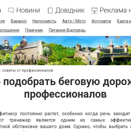
а
Новини
Довідник
Реклама н
лля
Вакансії
Нерухомість
Авто / Мото
Фотозвіти
Карта 
олошення
Помічник
Питання-Відповідь
: советы от профессионалов
 подобрать беговую доро
профессионалов
итнесу постоянно растет, особенно когда речь заходи
тот тренажер является одним из самых эффекти
тной обстановке вашего дома. Однако, чтобы выбрать