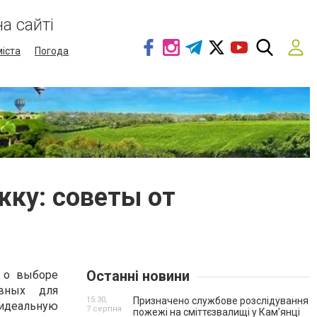
а сайті
міста
Погода
жку: советы от
Останні новини
т о выборе
вных для
15:30,
Призначено службове розслідування
 идеальную
7 серпня
пожежі на сміттєзвалищі у Кам’янці