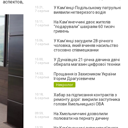
 аспектов,
15:21,
У Кам’янці-Подільському патрульні
7 серпня
виявили нетверезого водія
15:11,
На Камʼянеччині двоє жителів
7 серпня
"подарували" шахраям 60 тисяч
гривень
15:06,
У Камʼянці засудили 28-річного
7 серпня
чоловіка, який вчиняв насильство
стосовно співмешканки
15:00,
У Дунаївцях 21-річна дівчина двічі
7 серпня
обікрала магазин цифрової техніки
14:53,
Прощання із Захисником України
7 серпня
Ігорем Драгусевичем
Некролог
10:18,
Хабар за підписання контрактів з
6 серпня
ремонту доріг: викрили заступника
голови Хмельницької ОВА
09:59,
На Хмельниччині дозволили
6 серпня
полювати на пернату дичину
13:20,