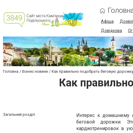
Головн
Афіша
Дозві
Довідкова
Ог
Головна
Бізнес новини
Как правильно подобрать беговую дорожку
Как правильно
Загальний розділ
Интерес к домашнему ф
беговой дорожки. Э
кардиотренировок в ую