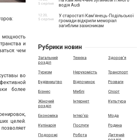
На Камʼянеччині зупинили п'яного
5 серпня
водія Audi
12:20,
У старостаті Кам’янець-Подільської
оров:
5 серпня
громади відкрили меморіал
загиблим захисникам
и мощность
транства и
Рубрики новин
аться: чем
Загальний
Техніка
Здоров'я
розділ
Туризм
Нерухомість
Транспорт
суставы во
фективной
Будівництво
Відпочинок
Розваги
вки более
Бізнес
Меблі
Спорт
Жіночий
Інтернет
Культура
розділ
енировок,
Економіка
Інтер'єр
Мода
ших целей.
Кулінарія
Послуги
Родина
позволяет
Подорожі
Робота
Дитячий
розділ