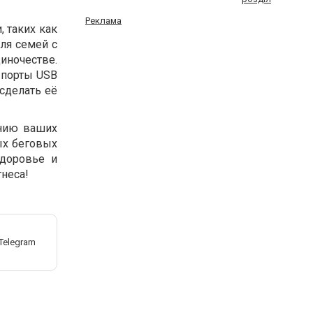
Реклама
 таких как
для семей с
иночестве.
 порты USB
сделать её
нию ваших
ых беговых
здоровье и
неса!