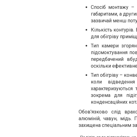
Спосіб монтажу – 
габаритами, а друг
зазвичай менш поту
Кількість контурів
для обігріву приміщ
Тип камери згорян
підсмоктування пов
передбачений вбу
оскільки ефективне 
Тип обігріву – кон
коли відведення
характеризуються 
зокрема для піді
конденсаційних котл
Обов'язково слід врах
алюміній, чавун, мідь. 
захищена спеціальним за