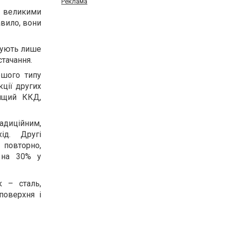
Реклама
я великими
авило, вони
овують лише
стачання.
ршого типу
кції других
вищий ККД,
радиційним,
ід. Другі
 повторно,
 на 30% у
к – сталь,
поверхня і