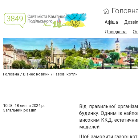
Головн
Афіша
Дозві
Довідкова
Ог
Головна
Бізнес новини
Газові котли
10:53,
18 липня 2024 р.
Від правильної організ
Загальний розділ
будинку. Одним із найпо
високим ККД, естетични
моделей.
Щоб
замовити газові кот