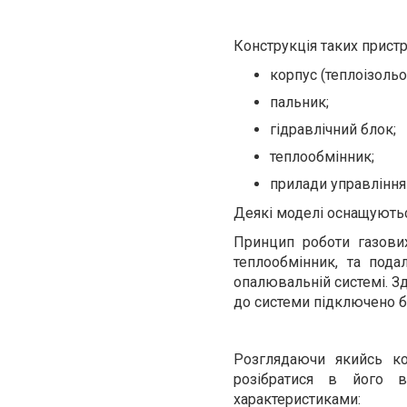
Конструкція таких прист
корпус (теплоізольо
пальник;
гідравлічний блок;
теплообмінник;
прилади управління
Деякі моделі оснащують
Принцип роботи газових
теплообмінник, та пода
опалювальній системі. Зд
до системи підключено бо
Розглядаючи якийсь ко
розібратися в його в
характеристиками: