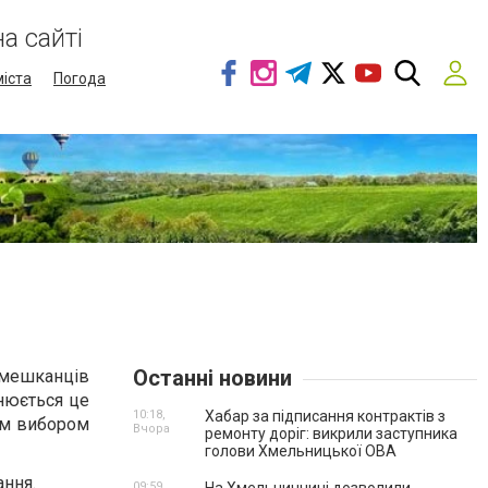
а сайті
міста
Погода
Останні новини
 мешканців
нюється це
10:18,
Хабар за підписання контрактів з
им вибором
Вчора
ремонту доріг: викрили заступника
голови Хмельницької ОВА
ання.
09:59,