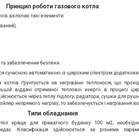
Принцип роботи газового котла
роїв включає такі елементи:
ваний);
 та забезпечення безпеки.
ся сучасною автоматикою із широким спектром додаткових
 котлів ґрунтується на нагріванні теплоносія, що прохо
льшій віддачі отриманої теплової енергії в процесі цир
ійснюється через теплу підлогу, радіатори, сушки для руш
йлер непрямого нагріву, то забезпечується і нагрівання во
Типи обладнання
тел краще для приватного будинку 100 м2, необхідн
идах. Класифікація здійснюється за різними парам