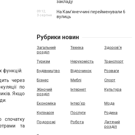
закладу
09:12,
На Камʼянеччині перейменували 6
3 серпня
вулиць
Рубрики новин
Загальний
Техніка
Здоров'я
розділ
Туризм
Нерухомість
Транспорт
 функцій.
Будівництво
Відпочинок
Розваги
дить через
Бізнес
Меблі
Спорт
куляції по
Жіночий
Інтернет
Культура
ників. Якщо
розділ
ди.
Економіка
Інтер'єр
Мода
Кулінарія
Послуги
Родина
о спочатку
Подорожі
Робота
Дитячий
етрами та
розділ