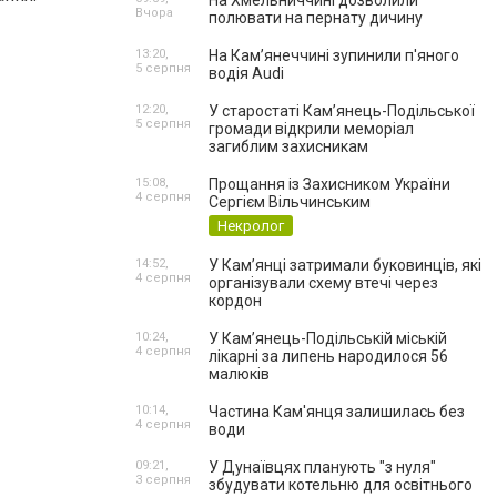
На Хмельниччині дозволили
Вчора
полювати на пернату дичину
13:20,
На Камʼянеччині зупинили п'яного
5 серпня
водія Audi
12:20,
У старостаті Кам’янець-Подільської
5 серпня
громади відкрили меморіал
загиблим захисникам
15:08,
Прощання із Захисником України
4 серпня
Сергієм Вільчинським
Некролог
14:52,
У Кам’янці затримали буковинців, які
4 серпня
організували схему втечі через
кордон
10:24,
У Кам’янець-Подільській міській
4 серпня
лікарні за липень народилося 56
малюків
10:14,
Частина Кам'янця залишилась без
4 серпня
води
09:21,
У Дунаївцях планують "з нуля"
3 серпня
збудувати котельню для освітнього