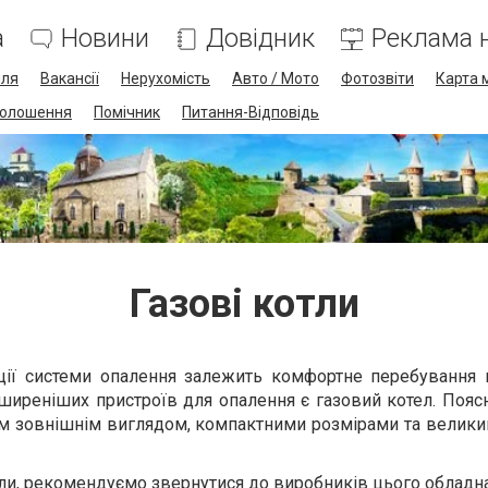
а
Новини
Довідник
Реклама н
лля
Вакансії
Нерухомість
Авто / Мото
Фотозвіти
Карта 
олошення
Помічник
Питання-Відповідь
Газові котли
ації системи опалення залежить комфортне перебування
ширеніших пристроїв для опалення є газовий котел. Пояс
м зовнішнім виглядом, компактними розмірами та велик
ли
, рекомендуємо звернутися до виробників цього обладн