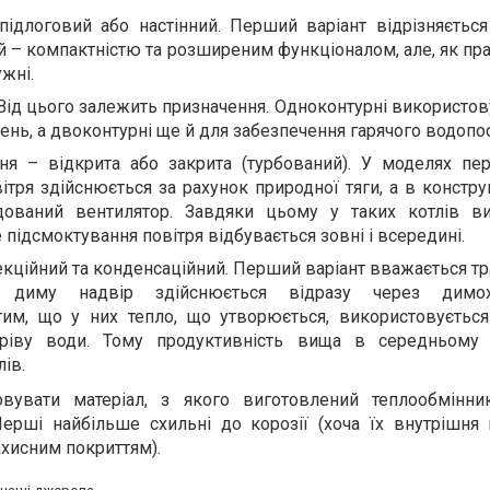
підлоговий або настінний. Перший варіант відрізняєтьс
ий – компактністю та розширеним функціоналом, але, як пр
жні.
. Від цього залежить призначення. Одноконтурні використ
ень, а двоконтурні ще й для забезпечення гарячого водопо
ня – відкрита або закрита (турбований). У моделях пе
ітря здійснюється за рахунок природної тяги, а в констру
дований вентилятор. Завдяки цьому у таких котлів 
підсмоктування повітря відбувається зовні і всередині.
векційний та конденсаційний. Перший варіант вважається т
 диму надвір здійснюється відразу через димох
тим, що у них тепло, що утворюється, використовується
гріву води. Тому продуктивність вища в середньому
ів.
овувати матеріал, з якого виготовлений теплообмінни
Перші найбільше схильні до корозії (хоча їх внутрішня 
хисним покриттям).