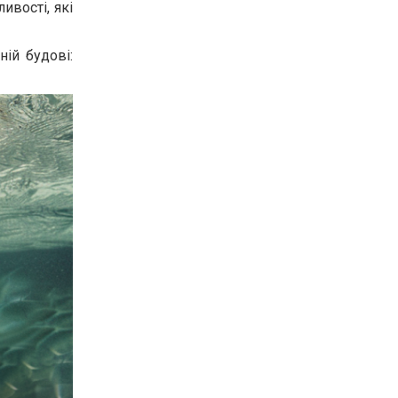
ивості, які
ній будові: