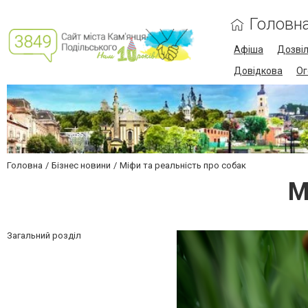
Головн
Афіша
Дозві
Довідкова
Ог
Головна
Бізнес новини
Міфи та реальність про собак
М
Загальний розділ