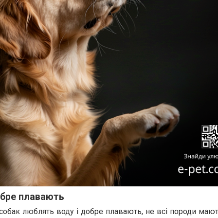
добре плавають
о собак люблять воду і добре плавають, не всі породи маю