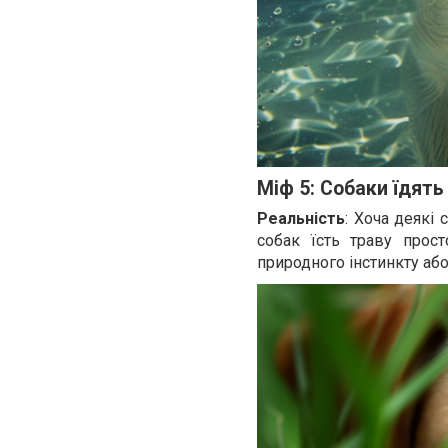
Міф 5: Собаки їдять
Реальність
: Хоча деякі
собак їсть траву прос
природного інстинкту аб