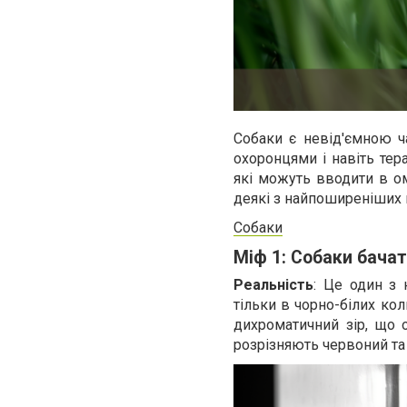
Собаки є невід'ємною 
охоронцями і навіть тер
які можуть вводити в ом
деякі з найпоширеніших м
Собаки
Міф 1: Собаки бачат
Реальність
: Це один з 
тільки в чорно-білих ко
дихроматичний зір, що о
розрізняють червоний та