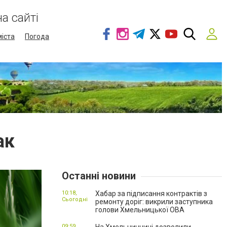
а сайті
міста
Погода
ак
Останні новини
10:18,
Хабар за підписання контрактів з
Сьогодні
ремонту доріг: викрили заступника
голови Хмельницької ОВА
09:59,