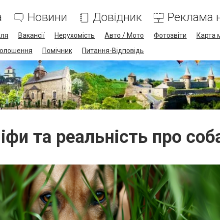
а
Новини
Довідник
Реклама н
лля
Вакансії
Нерухомість
Авто / Мото
Фотозвіти
Карта 
олошення
Помічник
Питання-Відповідь
іфи та реальність про соб