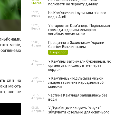
На Хмельниччині дозволили
Сьогодні
полювати на пернату дичину
13:20,
На Камʼянеччині зупинили п'яного
Вчора
водія Audi
12:20,
У старостаті Кам’янець-Подільської
Вчора
громади відкрили меморіал
загиблим захисникам
аньйонами,
15:08,
Прощання із Захисником України
гато міфів,
4 серпня
Сергієм Вільчинським
розглянемо
Некролог
14:52,
У Кам’янці затримали буковинців, які
4 серпня
організували схему втечі через
кордон
10:24,
У Кам’янець-Подільській міській
ть світ не
4 серпня
лікарні за липень народилося 56
обаки мають
малюків
ого, але не
10:14,
Частина Кам'янця залишилась без
4 серпня
води
09:21,
У Дунаївцях планують "з нуля"
3 серпня
збудувати котельню для освітнього