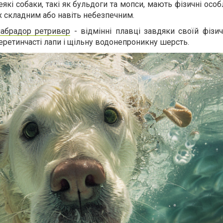
еякі собаки, такі як бульдоги та мопси, мають фізичні особл
х складним або навіть небезпечним.
лабрадор ретривер
- відмінні плавці завдяки своїй фізич
еретинчасті лапи і щільну водонепроникну шерсть.