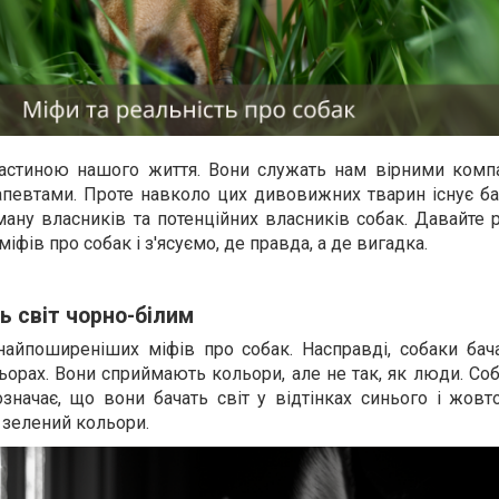
частиною нашого життя. Вони служать нам вірними комп
апевтами. Проте навколо цих дивовижних тварин існує ба
ану власників та потенційних власників собак. Давайте 
іфів про собак і з'ясуємо, де правда, а де вигадка.
ь світ чорно-білим
найпоширеніших міфів про собак. Насправді, собаки бача
льорах. Вони сприймають кольори, але не так, як люди. С
значає, що вони бачать світ у відтінках синього і жовт
 зелений кольори.