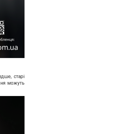
дше, старі
іння можуть