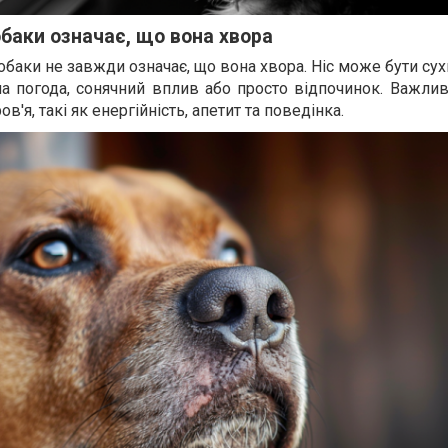
собаки означає, що вона хвора
 собаки не завжди означає, що вона хвора. Ніс може бути сух
на погода, сонячний вплив або просто відпочинок. Важли
в'я, такі як енергійність, апетит та поведінка.