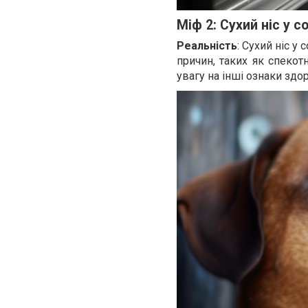
Міф 2: Сухий ніс у 
Реальність
: Сухий ніс у
причин, таких як спекот
увагу на інші ознаки здоро