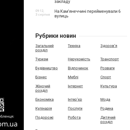
закладу
09:12,
На Камʼянеччині перейменували 6
3 серпня
вулиць
Рубрики новин
Загальний
Техніка
Здоров'я
розділ
Туризм
Нерухомість
Транспорт
Будівництво
Відпочинок
Розваги
Бізнес
Меблі
Спорт
Жіночий
Інтернет
Культура
розділ
Економіка
Інтер'єр
Мода
Кулінарія
Послуги
Родина
Подорожі
Робота
Дитячий
розділ