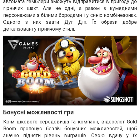
автомата гемблери зможуть відправитися в пригоду до
гірничих шахт. Але не одні, а разом з кумедними
персонажами з білими бородами і у синіх комбінезонах.
Одного з них звати Дуг Діп. Їх образи добре
деталізовані у гірничому стилі.
Бонусні можливості гри
Крім цікового середовища та компанії, відеослот Gold
Boom пропонує безліч бонусних можливостей, щоб
значно підняти рівень виграшів. Свою вдачу у їх