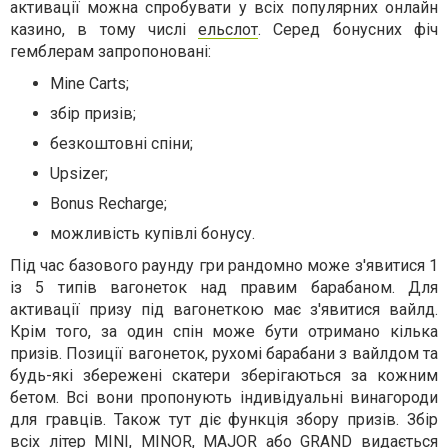
активації можна спробувати у всіх популярних онлайн
казино, в тому числі
ельслот
. Серед бонусних фіч
гемблерам запропоновані:
Mine Carts;
збір призів;
безкоштовні спіни;
Upsizer;
Bonus Recharge;
можливість купівлі бонусу.
Під час базового раунду гри рандомно може з'явитися 1
із 5 типів вагонеток над правим барабаном. Для
активації призу під вагонеткою має з'явитися вайлд.
Крім того, за один спін може бути отримано кілька
призів. Позиції вагонеток, рухомі барабани з вайлдом та
будь-які збережені скатери зберігаються за кожним
бетом. Всі вони пропонують індивідуальні винагороди
для гравців. Також тут діє функція збору призів. Збір
всіх літер MINI, MINOR, MAJOR або GRAND видається