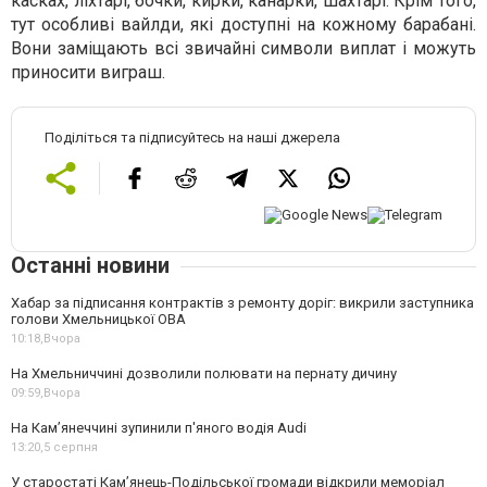
касках, ліхтарі, бочки, кирки, канарки, шахтарі. Крім того,
тут особливі вайлди, які доступні на кожному барабані.
Вони заміщають всі звичайні символи виплат і можуть
приносити виграш.
Поділіться та підписуйтесь на наші джерела
Останні новини
Хабар за підписання контрактів з ремонту доріг: викрили заступника
голови Хмельницької ОВА
10:18,
Вчора
На Хмельниччині дозволили полювати на пернату дичину
09:59,
Вчора
На Камʼянеччині зупинили п'яного водія Audi
13:20,
5 серпня
У старостаті Кам’янець-Подільської громади відкрили меморіал