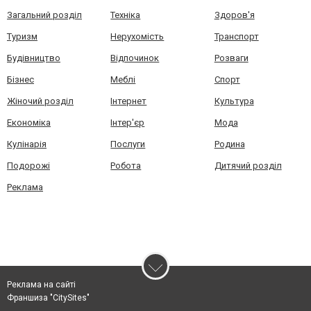
Загальний розділ
Техніка
Здоров'я
Туризм
Нерухомість
Транспорт
Будівництво
Відпочинок
Розваги
Бізнес
Меблі
Спорт
Жіночий розділ
Інтернет
Культура
Економіка
Інтер'єр
Мода
Кулінарія
Послуги
Родина
Подорожі
Робота
Дитячий розділ
Реклама
Реклама на сайті
Франшиза "CitySites"