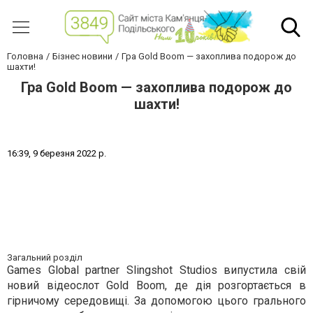
Головна
Бізнес новини
Гра Gold Boom — захоплива подорож до
шахти!
Гра Gold Boom — захоплива подорож до
шахти!
1
6
:
3
9
,
9
б
е
р
е
з
н
я
2
0
2
2
р
.
Загальний розділ
Games Global partner Slingshot Studios випустила свій
новий відеослот Gold Boom, де дія розгортається в
гірничому середовищі. За допомогою цього грального