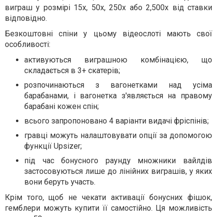
виграш у розмірі 15x, 50x, 250x або 2,500x від ставки
відповідно.
Безкоштовні спіни у цьому відеослоті мають свої
особливості:
активуються виграшною комбінацією, що
складається в 3+ скатерів;
розпочинаються з вагонетками над усіма
барабанами, і вагонетка з'являється на правому
барабані кожен спін;
всього запропоновано 4 варіанти видачі фріспінів;
гравці можуть налаштовувати опції за допомогою
функції Upsizer;
під час бонусного раунду множники вайлдів
застосовуються лише до лінійних виграшів, у яких
вони беруть участь.
Крім того, щоб не чекати активації бонусних фішок,
гемблери можуть купити її самостійно. Ця можливість