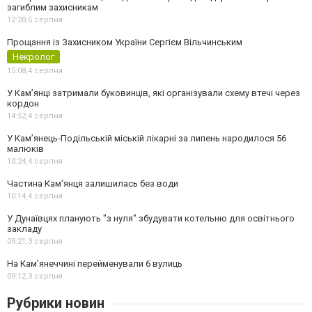
загиблим захисникам
12:20,
5 серпня
Прощання із Захисником України Сергієм Вільчинським
Некролог
15:08,
4 серпня
У Кам’янці затримали буковинців, які організували схему втечі через
кордон
14:52,
4 серпня
У Кам’янець-Подільській міській лікарні за липень народилося 56
малюків
10:24,
4 серпня
Частина Кам'янця залишилась без води
10:14,
4 серпня
У Дунаївцях планують "з нуля" збудувати котельню для освітнього
закладу
09:21,
3 серпня
На Камʼянеччині перейменували 6 вулиць
09:12,
3 серпня
Рубрики новин