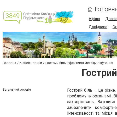
Головн
Афіша
Дозві
Довідкова
Ог
Головна
Бізнес новини
Гострий біль: ефективні методи лікування
Гострий
Загальний розділ
Гострий біль – це різке
проблему в організмі. В
захворювань. Важливо 
забезпечити комфортн
інтенсивності та місця