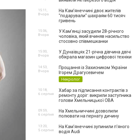
виявили нетверезого водія
15:11,
На Камʼянеччині двоє жителів
Вчора
"подарували" шахраям 60 тисяч
гривень
15:06,
У Камʼянці засудили 28-річного
Вчора
чоловіка, який вчиняв насильство
стосовно співмешканки
15:00,
У Дунаївцях 21-річна дівчина двічі
Вчора
обікрала магазин цифрової техніки
14:53,
Прощання із Захисником України
Вчора
Ігорем Драгусевичем
Некролог
10:18,
Хабар за підписання контрактів з
6 серпня
ремонту доріг: викрили заступника
голови Хмельницької ОВА
09:59,
На Хмельниччині дозволили
6 серпня
полювати на пернату дичину
13:20,
На Камʼянеччині зупинили п'яного
5 серпня
водія Audi