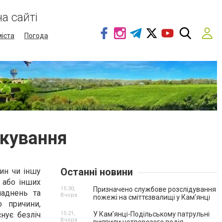
а сайті
міста
Погода
ікування
Останні новини
нин чи іншу
ь або інших
15:30,
Призначено службове розслідування
ладнень та
Вчора
пожежі на сміттєзвалищі у Кам’янці
 причини,
нує безліч
15:21,
У Кам’янці-Подільському патрульні
Вчора