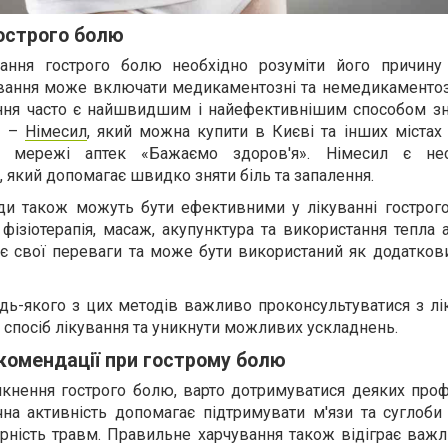
острого болю
ання гострого болю необхідно розуміти його причину
ування може включати медикаментозні та немедикаментозн
ння часто є найшвидшим і найефективнішим способом зн
в –
Німесил
, який можна купити в Києві та інших містах 
 мережі аптек «Бажаємо здоров'я». Німесил є нес
 який допомагає швидко зняти біль та запалення.
ди також можуть бути ефективними у лікуванні гострог
фізіотерапія, масаж, акупунктура та використання тепла 
є свої переваги та може бути використаний як додаткови
дь-якого з цих методів важливо проконсультуватися з лі
спосіб лікування та уникнути можливих ускладнень.
комендації при гострому болю
кнення гострого болю, варто дотримуватися деяких проф
чна активність допомагає підтримувати м'язи та суглоби
рність травм. Правильне харчування також відіграє важл