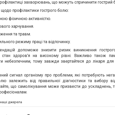
профілактиці захворювань, що можуть спричинити гострий б
 щодо профілактики гострого болю:
ною фізичною активністю.
вого харчування.
ження та травм.
льного режиму праці та відпочинку.
ендацій допоможе знизити ризик виникнення гострог
й стан здоров'я на високому рівні. Важливо також пам
и небезпечним, тому завжди звертайтеся до лікаря для
зний сигнал організму про проблеми, які потребують нега
олю залежить від правильної діагностики та вибору ві
тайте, що самолікування може призвести до ускладнень, 
професіоналам.
а наші джерела