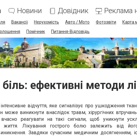
а
Новини
Довідник
Реклама н
лля
Вакансії
Нерухомість
Авто / Мото
Фотозвіти
Карта 
олошення
Помічник
Питання-Відповідь
 біль: ефективні методи л
, інтенсивне відчуття, яке сигналізує про ушкодження тка
ін може виникнути внаслідок травм, хірургічних втручан
вчасно реагувати на такі сигнали, щоб уникнути уск
е життя. Лікування гострого болю залежить від його
 виникнення. Завдяки сучасним медичним досягненням, іс