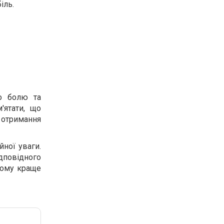
іль.
о болю та
'ятати, що
 отримання
йної уваги.
дповідного
тому краще