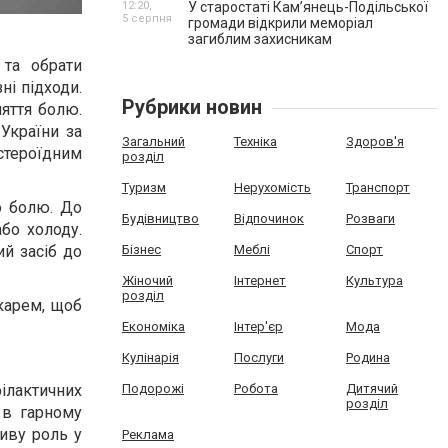
12:20,
У старостаті Кам’янець-Подільської
5 серпня
громади відкрили меморіал
загиблим захисникам
 та обрати
і підходи.
Рубрики новин
яття болю.
України за
Загальний
Техніка
Здоров'я
тероїдним
розділ
Туризм
Нерухомість
Транспорт
о болю. До
Будівництво
Відпочинок
Розваги
або холоду.
Бізнес
Меблі
Спорт
й засіб до
Жіночий
Інтернет
Культура
розділ
карем, щоб
Економіка
Інтер'єр
Мода
Кулінарія
Послуги
Родина
Подорожі
Робота
Дитячий
ілактичних
розділ
 в гарному
иву роль у
Реклама