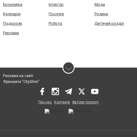
Економіка
Інтер'єр
Мода
Кулінарія
Послуги
Родина
Подорожі
Робота
Дитячий розділ
Реклама
Реклама на сайті
Франшиза "CitySites"
Про нас
Контакти
Автори проєкту