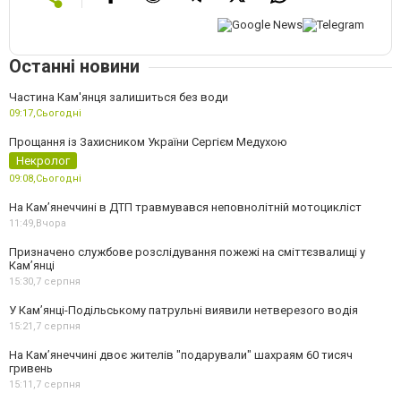
Останні новини
Частина Кам'янця залишиться без води
09:17,
Сьогодні
Прощання із Захисником України Сергієм Медухою
Некролог
09:08,
Сьогодні
На Кам’янеччині в ДТП травмувався неповнолітній мотоцикліст
11:49,
Вчора
Призначено службове розслідування пожежі на сміттєзвалищі у
Кам’янці
15:30,
7 серпня
У Кам’янці-Подільському патрульні виявили нетверезого водія
15:21,
7 серпня
На Камʼянеччині двоє жителів "подарували" шахраям 60 тисяч
гривень
15:11,
7 серпня