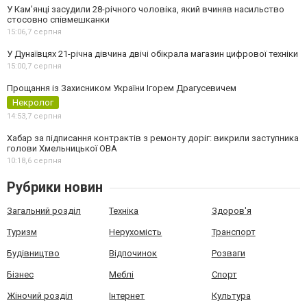
У Камʼянці засудили 28-річного чоловіка, який вчиняв насильство
стосовно співмешканки
15:06,
7 серпня
У Дунаївцях 21-річна дівчина двічі обікрала магазин цифрової техніки
15:00,
7 серпня
Прощання із Захисником України Ігорем Драгусевичем
Некролог
14:53,
7 серпня
Хабар за підписання контрактів з ремонту доріг: викрили заступника
голови Хмельницької ОВА
10:18,
6 серпня
Рубрики новин
Загальний розділ
Техніка
Здоров'я
Туризм
Нерухомість
Транспорт
Будівництво
Відпочинок
Розваги
Бізнес
Меблі
Спорт
Жіночий розділ
Інтернет
Культура