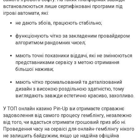
встановлюються лише сертифіковані програми під
ігрові автомати, які:
не дають збоїв, працюють стабільно;
функціонують чітко за закладеним провайдером
алгоритмом рандомних чисел;
мають точні показники віддачі, які не змінюються
представниками сервісу з метою отримання
більшої наживи;
мають чітко промальований та деталізований
дизайн з високою роздільною здатністю, тому
виглядають завжди естетично красиво, захопливо.
У ТОП онлайн казино Pin-Up ви отримаєте справжнє
задоволення від самого процесу гемблінгу, незалежно
від того, чи вдасться отримати грошовий приз або ні.
Проведення часу на сервісі для онлайн-гемблінгу нікого
не залишить байдужим, якщо це надійна офіційна