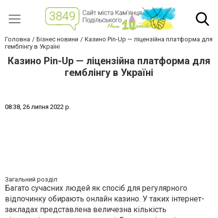
Головна
Бізнес новини
Казино Pin-Up — ліцензійна платформа для
гемблінгу в Україні
Казино Pin-Up — ліцензійна платформа для
гемблінгу в Україні
0
8
:
3
8
,
2
6
л
и
п
н
я
2
0
2
2
р
.
Загальний розділ
Багато сучасних людей як спосіб для регулярного
відпочинку обирають онлайн казино. У таких інтернет-
закладах представлена величезна кількість