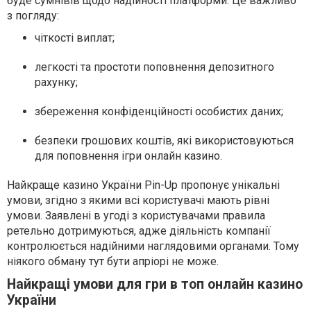
буде сумнівів щодо надійності платформи. Це важливо
з погляду:
чіткості виплат;
легкості та простоти поповнення депозитного
рахунку;
збереження конфіденційності особистих даних;
безпеки грошових коштів, які використовуються
для поповнення ігри онлайн казино.
Найкраще казино України Pin-Up пропонує унікальні
умови, згідно з якими всі користувачі мають рівні
умови. Заявлені в угоді з користувачами правила
ретельно дотримуються, адже діяльність компанії
контролюється надійними наглядовими органами. Тому
ніякого обману тут бути апріорі не може.
Найкращі умови для гри в топ онлайн казино
України