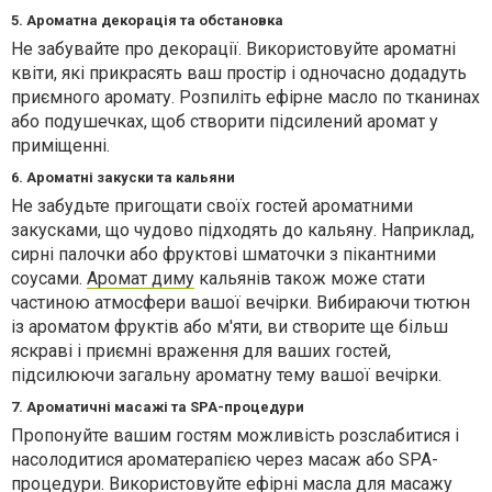
5. Ароматна декорація та обстановка
Не забувайте про декорації. Використовуйте ароматні
квіти, які прикрасять ваш простір і одночасно додадуть
приємного аромату. Розпиліть ефірне масло по тканинах
або подушечках, щоб створити підсилений аромат у
приміщенні.
6. Ароматні закуски та кальяни
Не забудьте пригощати своїх гостей ароматними
закусками, що чудово підходять до кальяну. Наприклад,
сирні палочки або фруктові шматочки з пікантними
соусами.
Аромат диму
кальянів також може стати
частиною атмосфери вашої вечірки. Вибираючи тютюн
із ароматом фруктів або м'яти, ви створите ще більш
яскраві і приємні враження для ваших гостей,
підсилюючи загальну ароматну тему вашої вечірки.
7. Ароматичні масажі та SPA-процедури
Пропонуйте вашим гостям можливість розслабитися і
насолодитися ароматерапією через масаж або SPA-
процедури. Використовуйте ефірні масла для масажу