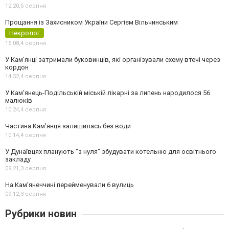
12:20,
5 серпня
Прощання із Захисником України Сергієм Вільчинським
Некролог
15:08,
4 серпня
У Кам’янці затримали буковинців, які організували схему втечі через
кордон
14:52,
4 серпня
У Кам’янець-Подільській міській лікарні за липень народилося 56
малюків
10:24,
4 серпня
Частина Кам'янця залишилась без води
10:14,
4 серпня
У Дунаївцях планують "з нуля" збудувати котельню для освітнього
закладу
09:21,
3 серпня
На Камʼянеччині перейменували 6 вулиць
09:12,
3 серпня
Рубрики новин