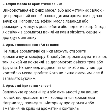
2. Ефірні масла та ароматичні свічки
Використання ефірних масел або ароматичних свічок -
це прекрасний спосіб насолодитися ароматом під час
вечірки. Наприклад, ефірні масла лаванди або
розмарину можуть розслабити або підняти настрій, тоді
як свічки з ароматом ванілі чи кави зігріють серце й
додадуть затишку.
3. Ароматизовані коктейлі та напої
Не лише ароматичні свічки можуть створити
ароматичну атмосферу. Спробуйте ароматизувати напої,
такі як чай чи коктейлі, за допомогою свіжих трав або
фруктів. Наприклад, додавання м'яти або полуниці до
коктейлю може зробити його не лише смачним, але й
запам'ятовуючим.
4. Ароматні ігри та активності
Заплануйте ароматні ігри або активності для ваших
гостей, що дозволять їм насолодитися ароматами.
Наприклад, проведіть вікторину про аромати або
змагання на кращий ароматний коктейль.