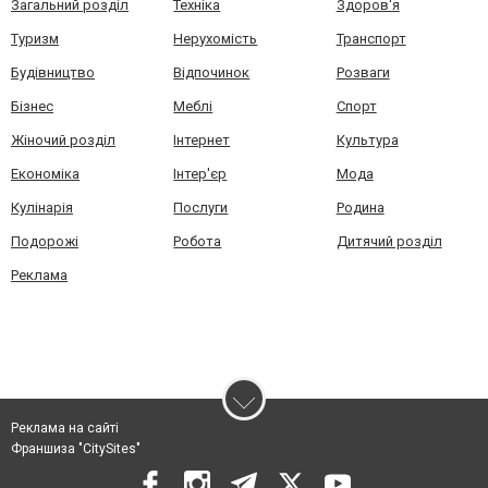
Загальний розділ
Техніка
Здоров'я
Туризм
Нерухомість
Транспорт
Будівництво
Відпочинок
Розваги
Бізнес
Меблі
Спорт
Жіночий розділ
Інтернет
Культура
Економіка
Інтер'єр
Мода
Кулінарія
Послуги
Родина
Подорожі
Робота
Дитячий розділ
Реклама
Реклама на сайті
Франшиза "CitySites"