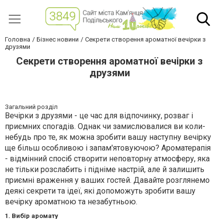
Головна
Бізнес новини
Секрети створення ароматної вечірки з
друзями
Секрети створення ароматної вечірки з
друзями
Загальний розділ
Вечірки з друзями - це час для відпочинку, розваг і
приємних спогадів. Однак чи замислювалися ви коли-
небудь про те, як можна зробити вашу наступну вечірку
ще більш особливою і запам'ятовуючою? Ароматерапія
- відмінний спосіб створити неповторну атмосферу, яка
не тільки розслабить і підніме настрій, але й залишить
приємні враження у ваших гостей. Давайте розглянемо
деякі секрети та ідеї, які допоможуть зробити вашу
вечірку ароматною та незабутньою.
1. Вибір аромату