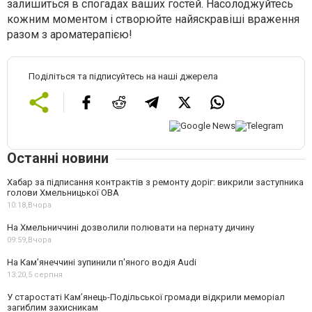
залишиться в спогадах ваших гостей. Насолоджуйтесь
кожним моментом і створюйте найяскравіші враження
разом з ароматерапією!
Поділіться та підписуйтесь на наші джерела
Останні новини
Хабар за підписання контрактів з ремонту доріг: викрили заступника
голови Хмельницької ОВА
10:18,
Вчора
На Хмельниччині дозволили полювати на пернату дичину
09:59,
Вчора
На Камʼянеччині зупинили п'яного водія Audi
13:20,
5 серпня
У старостаті Кам’янець-Подільської громади відкрили меморіал
загиблим захисникам