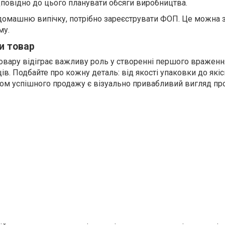
дповідно до цього планувати обсяги виробництва.
домашню випічку, потрібно зареєструвати ФОП. Це можна 
му.
и товар
овару відіграє важливу роль у створенні першого враження
ів. Подбайте про кожну деталь: від якості упаковки до які
ом успішного продажу є візуально привабливий вигляд про