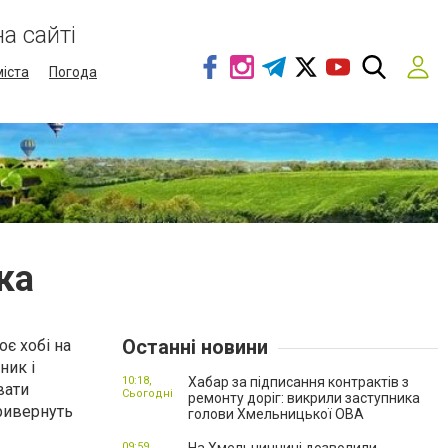
а сайті
міста
Погода
ка
Останні новини
оє хобі на
ник і
10:18,
Хабар за підписання контрактів з
вати
Сьогодні
ремонту доріг: викрили заступника
привернуть
голови Хмельницької ОВА
09:59,