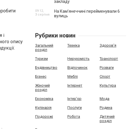
закладу
зробити
09:12,
На Камʼянеччині перейменували 6
3 серпня
вулиць
Рубрики новин
 і
сного опису
Загальний
Техніка
Здоров'я
дукції.
розділ
Туризм
Нерухомість
Транспорт
Будівництво
Відпочинок
Розваги
Бізнес
Меблі
Спорт
Жіночий
Інтернет
Культура
розділ
Економіка
Інтер'єр
Мода
Кулінарія
Послуги
Родина
Подорожі
Робота
Дитячий
розділ