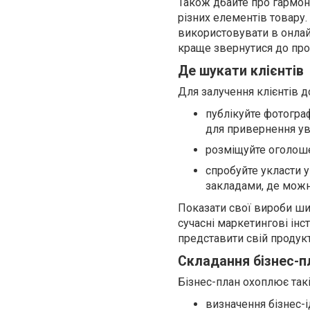
Також дбайте про гармон
різних елементів товару.
використовувати в онлай
краще звернутися до про
Де шукати клієнтів
Для залучення клієнтів до
публікуйте фотогра
для привернення ув
розміщуйте оголошен
спробуйте укласти 
закладами, де можн
Показати свої вироби ши
сучасні маркетингові інс
представити свій продук
Складання бізнес-п
Бізнес-план охоплює такі
визначення бізнес-і