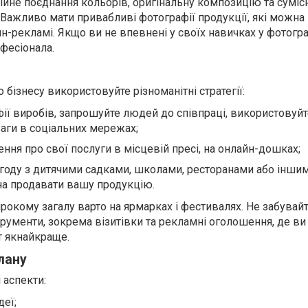
ійне поєднання кольорів, оригінальну композицію та суміс
 Важливо мати привабливі фотографії продукції, які можна
н-рекламі. Якщо ви не впевнені у своїх навичках у фотогр
фесіонала.
 бізнесу використовуйте різноманітні стратегії:
фії виробів, запрошуйте людей до співпраці, використовуй
аги в соціальних мережах;
ня про свої послуги в місцевій пресі, на онлайн-дошках;
угоду з дитячими садками, школами, ресторанами або інши
а продавати вашу продукцію.
рокому загалу варто на ярмарках і фестивалях. Не забувай
трументи, зокрема візитівки та рекламні оголошення, де в
т якнайкраще.
лану
 аспекти:
деї;