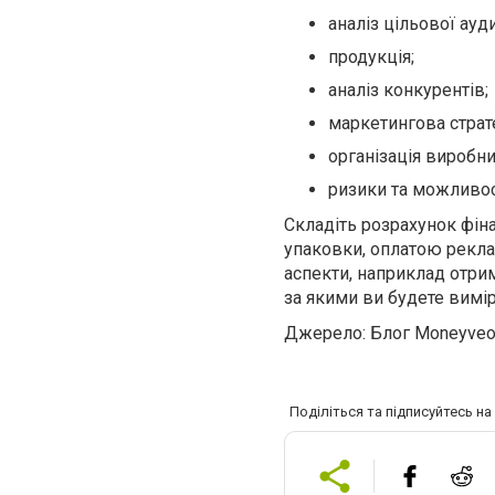
аналіз цільової ауди
продукція;
аналіз конкурентів;
маркетингова страте
організація виробни
ризики та можливос
Складіть розрахунок фін
упаковки, оплатою рекла
аспекти, наприклад отрим
за якими ви будете вимі
Джерело: Блог Moneyve
Поділіться та підписуйтесь н