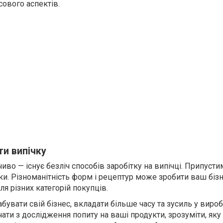
сового аспектів.
ти випічку
чиво — існує безліч способів заробітку на випічці. Припуст
ки. Різноманітність форм і рецептур може зробити ваш біз
я різних категорій покупців.
бувати свій бізнес, вкладати більше часу та зусиль у виро
чати з дослідження попиту на ваші продукти, зрозуміти, яку 