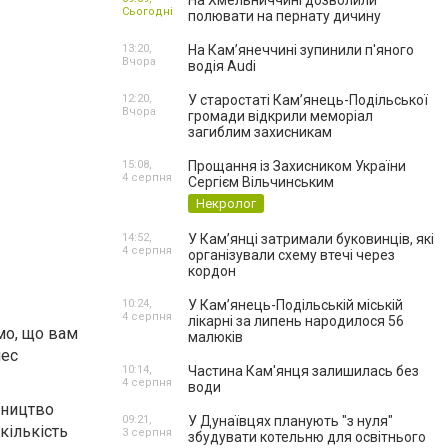
На Хмельниччині дозволили
Сьогодні
полювати на пернату дичину
13:20,
На Камʼянеччині зупинили п'яного
Вчора
водія Audi
12:20,
У старостаті Кам’янець-Подільської
Вчора
громади відкрили меморіал
загиблим захисникам
15:08,
Прощання із Захисником України
4 серпня
Сергієм Вільчинським
Некролог
14:52,
У Кам’янці затримали буковинців, які
4 серпня
організували схему втечі через
кордон
10:24,
У Кам’янець-Подільській міській
4 серпня
лікарні за липень народилося 56
имо, що вам
малюків
нес
10:14,
Частина Кам'янця залишилась без
4 серпня
води
бництво
09:21,
У Дунаївцях планують "з нуля"
кількість
3 серпня
збудувати котельню для освітнього