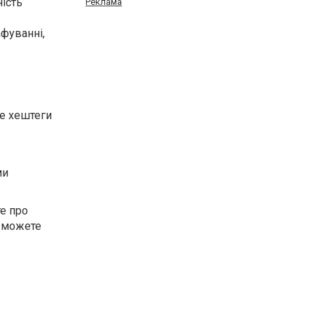
ність
Реклама
афуванні,
те хештеги
ми
те про
и можете