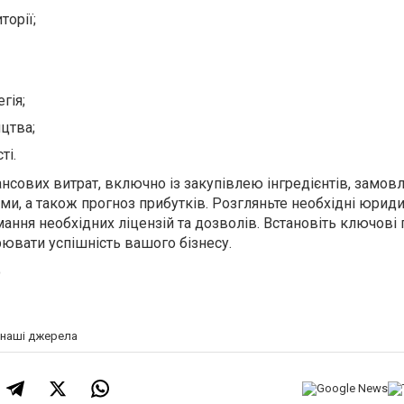
торії;
гія;
цтва;
ті.
ансових витрат, включно із закупівлею інгредієнтів, замо
ми, а також прогноз прибутків. Розгляньте необхідні юриди
ання необхідних ліцензій та дозволів. Встановіть ключові 
рювати успішність вашого бізнесу.
o
а наші джерела