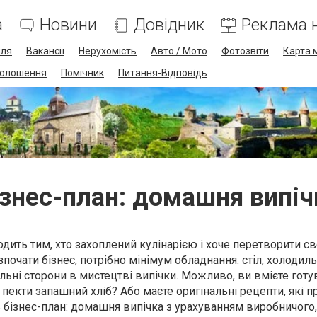
а
Новини
Довідник
Реклама н
лля
Вакансії
Нерухомість
Авто / Мото
Фотозвіти
Карта 
олошення
Помічник
Питання-Відповідь
ізнес-план: домашня випіч
одить тим, хто захоплений кулінарією і хоче перетворити св
очати бізнес, потрібно мінімум обладнання: стіл, холодиль
ильні сторони в мистецтві випічки. Можливо, ви вмієте готу
 пекти запашний хліб? Або маєте оригінальні рецепти, які 
ь
бізнес-план: домашня випічка
з урахуванням виробничого,