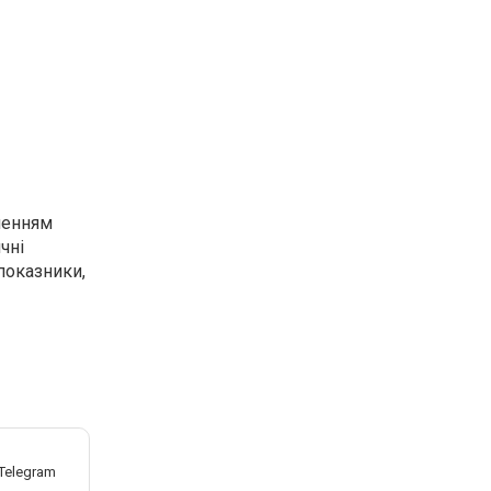
вленням
чні
показники,