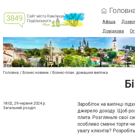
Головн
Афіша
Дозві
Довідкова
Ог
Головна
Бізнес новини
Бізнес-план: домашня випічка
Б
18:02,
29 червня 2024 р.
Заробіток на випічці підх
Загальний розділ
джерело доходу. Щоб розп
плита. Розгляньте свої с
особливо смачні торти чи
увагу клієнтів? Розробіт