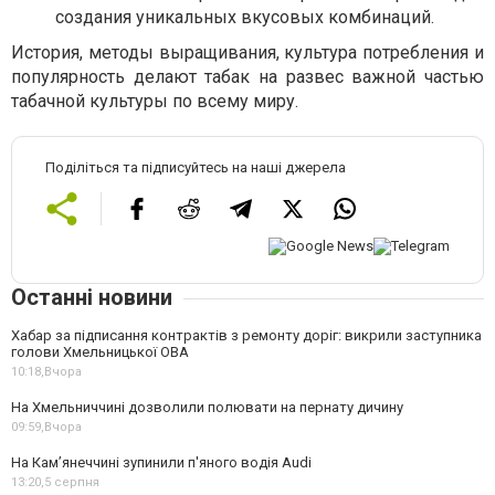
создания уникальных вкусовых комбинаций.
История, методы выращивания, культура потребления и
популярность делают табак на развес важной частью
табачной культуры по всему миру.
Поділіться та підписуйтесь на наші джерела
Останні новини
Хабар за підписання контрактів з ремонту доріг: викрили заступника
голови Хмельницької ОВА
10:18,
Вчора
На Хмельниччині дозволили полювати на пернату дичину
09:59,
Вчора
На Камʼянеччині зупинили п'яного водія Audi
13:20,
5 серпня