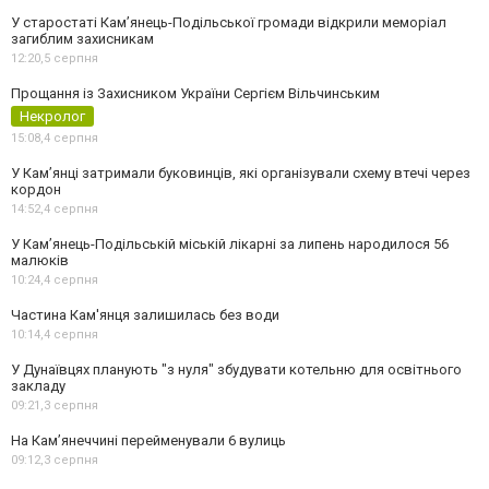
У старостаті Кам’янець-Подільської громади відкрили меморіал
загиблим захисникам
12:20,
5 серпня
Прощання із Захисником України Сергієм Вільчинським
Некролог
15:08,
4 серпня
У Кам’янці затримали буковинців, які організували схему втечі через
кордон
14:52,
4 серпня
У Кам’янець-Подільській міській лікарні за липень народилося 56
малюків
10:24,
4 серпня
Частина Кам'янця залишилась без води
10:14,
4 серпня
У Дунаївцях планують "з нуля" збудувати котельню для освітнього
закладу
09:21,
3 серпня
На Камʼянеччині перейменували 6 вулиць
09:12,
3 серпня