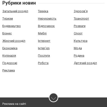
Рубрики новин
Загальний розділ
Техніка
Здоров'я
Туризм
Нерухомість
Транспорт
Будівництво
Відпочинок
Розваги
Бізнес
Меблі
Спорт
Жіночий розділ
Інтернет
Культура
Економіка
Інтер'єр
Мода
Кулінарія
Послуги
Родина
Подорожі
Робота
Дитячий розділ
Реклама
Реклама на сайті