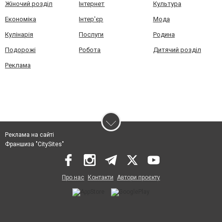
Жіночий розділ
Інтернет
Культура
Економіка
Інтер'єр
Мода
Кулінарія
Послуги
Родина
Подорожі
Робота
Дитячий розділ
Реклама
Реклама на сайті
Франшиза "CitySites"
Про нас
Контакти
Автори проєкту