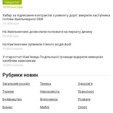
Некролог
14:53,
Сьогодні
Хабар за підписання контрактів з ремонту доріг: викрили заступника
голови Хмельницької ОВА
10:18,
Вчора
На Хмельниччині дозволили полювати на пернату дичину
09:59,
Вчора
На Камʼянеччині зупинили п'яного водія Audi
13:20,
5 серпня
У старостаті Кам’янець-Подільської громади відкрили меморіал
загиблим захисникам
12:20,
5 серпня
Рубрики новин
Загальний розділ
Техніка
Здоров'я
Туризм
Нерухомість
Транспорт
Будівництво
Відпочинок
Розваги
Бізнес
Меблі
Спорт