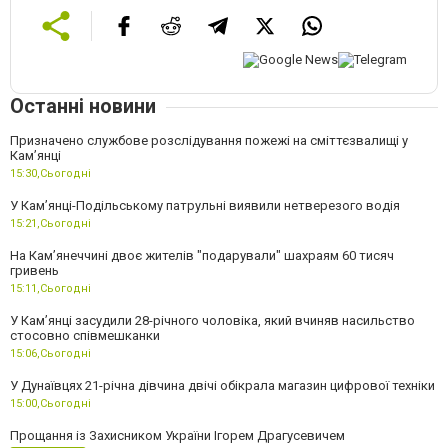
Останні новини
Призначено службове розслідування пожежі на сміттєзвалищі у
Кам’янці
15:30,
Сьогодні
У Кам’янці-Подільському патрульні виявили нетверезого водія
15:21,
Сьогодні
На Камʼянеччині двоє жителів "подарували" шахраям 60 тисяч
гривень
15:11,
Сьогодні
У Камʼянці засудили 28-річного чоловіка, який вчиняв насильство
стосовно співмешканки
15:06,
Сьогодні
У Дунаївцях 21-річна дівчина двічі обікрала магазин цифрової техніки
15:00,
Сьогодні
Прощання із Захисником України Ігорем Драгусевичем