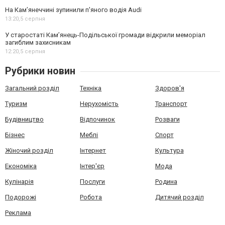
На Камʼянеччині зупинили п'яного водія Audi
13:20,
5 серпня
У старостаті Кам’янець-Подільської громади відкрили меморіал
загиблим захисникам
12:20,
5 серпня
Рубрики новин
Загальний розділ
Техніка
Здоров'я
Туризм
Нерухомість
Транспорт
Будівництво
Відпочинок
Розваги
Бізнес
Меблі
Спорт
Жіночий розділ
Інтернет
Культура
Економіка
Інтер'єр
Мода
Кулінарія
Послуги
Родина
Подорожі
Робота
Дитячий розділ
Реклама