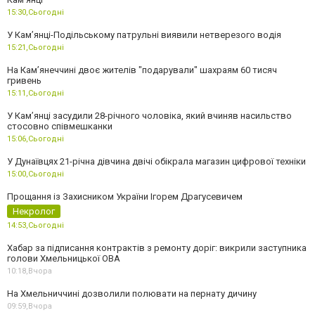
15:30,
Сьогодні
У Кам’янці-Подільському патрульні виявили нетверезого водія
15:21,
Сьогодні
На Камʼянеччині двоє жителів "подарували" шахраям 60 тисяч
гривень
15:11,
Сьогодні
У Камʼянці засудили 28-річного чоловіка, який вчиняв насильство
стосовно співмешканки
15:06,
Сьогодні
У Дунаївцях 21-річна дівчина двічі обікрала магазин цифрової техніки
15:00,
Сьогодні
Прощання із Захисником України Ігорем Драгусевичем
Некролог
14:53,
Сьогодні
Хабар за підписання контрактів з ремонту доріг: викрили заступника
голови Хмельницької ОВА
10:18,
Вчора
На Хмельниччині дозволили полювати на пернату дичину
09:59,
Вчора