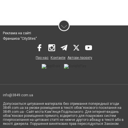
Реклама на сайті
Франшиза "CitySites"
Про нас
Контакти
Автори проєкту
info@3849.com.ua
Допускається цитування матеріалів без отримання попередньої згоди
3849.com.ua за умови розміщення в тексті обов'язкового посилання на
3849.com.ua - Сайт міста Кам'янця-Подільського. Для інтернет-видань
обов'язкове розміщення прямого, відкритого для пошукових систем
гіперпосилання на цитовані статті не нижче другого абзацу в тексті або в
якості джерела. Порушення виняткових прав переслідується Законом.