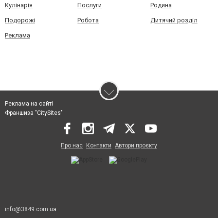
Кулінарія
Послуги
Родина
Подорожі
Робота
Дитячий розділ
Реклама
Реклама на сайті
Франшиза "CitySites"
Про нас
Контакти
Автори проєкту
info@3849.com.ua