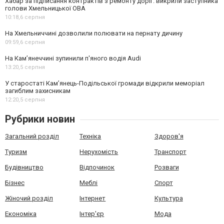
Хабар за підписання контрактів з ремонту доріг: викрили заступника
голови Хмельницької ОВА
10:18,
6 серпня
На Хмельниччині дозволили полювати на пернату дичину
09:59,
6 серпня
На Камʼянеччині зупинили п'яного водія Audi
13:20,
5 серпня
У старостаті Кам’янець-Подільської громади відкрили меморіал
загиблим захисникам
12:20,
5 серпня
Рубрики новин
Загальний розділ
Техніка
Здоров'я
Туризм
Нерухомість
Транспорт
Будівництво
Відпочинок
Розваги
Бізнес
Меблі
Спорт
Жіночий розділ
Інтернет
Культура
Економіка
Інтер'єр
Мода