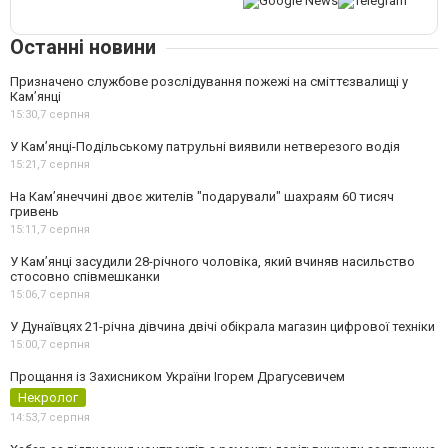
Останні новини
Призначено службове розслідування пожежі на сміттєзвалищі у
Кам’янці
15:30,
7 серпня
У Кам’янці-Подільському патрульні виявили нетверезого водія
15:21,
7 серпня
На Камʼянеччині двоє жителів "подарували" шахраям 60 тисяч
гривень
15:11,
7 серпня
У Камʼянці засудили 28-річного чоловіка, який вчиняв насильство
стосовно співмешканки
15:06,
7 серпня
У Дунаївцях 21-річна дівчина двічі обікрала магазин цифрової техніки
15:00,
7 серпня
Прощання із Захисником України Ігорем Драгусевичем
Некролог
14:53,
7 серпня