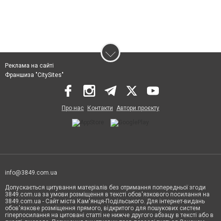
Реклама на сайті
Франшиза "CitySites"
Про нас
Контакти
Автори проєкту
info@3849.com.ua
Допускається цитування матеріалів без отримання попередньої згоди
3849.com.ua за умови розміщення в тексті обов'язкового посилання на
3849.com.ua - Сайт міста Кам'янця-Подільського. Для інтернет-видань
обов'язкове розміщення прямого, відкритого для пошукових систем
гіперпосилання на цитовані статті не нижче другого абзацу в тексті або в