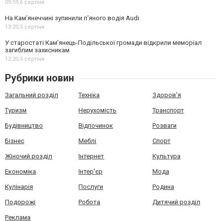
09:59,
6 серпня
На Камʼянеччині зупинили п'яного водія Audi
13:20,
5 серпня
У старостаті Кам’янець-Подільської громади відкрили меморіал
загиблим захисникам
12:20,
5 серпня
Рубрики новин
Загальний розділ
Техніка
Здоров'я
Туризм
Нерухомість
Транспорт
Будівництво
Відпочинок
Розваги
Бізнес
Меблі
Спорт
Жіночий розділ
Інтернет
Культура
Економіка
Інтер'єр
Мода
Кулінарія
Послуги
Родина
Подорожі
Робота
Дитячий розділ
Реклама