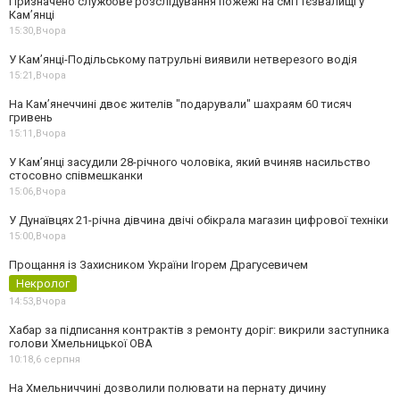
Призначено службове розслідування пожежі на сміттєзвалищі у
Кам’янці
15:30,
Вчора
У Кам’янці-Подільському патрульні виявили нетверезого водія
15:21,
Вчора
На Камʼянеччині двоє жителів "подарували" шахраям 60 тисяч
гривень
15:11,
Вчора
У Камʼянці засудили 28-річного чоловіка, який вчиняв насильство
стосовно співмешканки
15:06,
Вчора
У Дунаївцях 21-річна дівчина двічі обікрала магазин цифрової техніки
15:00,
Вчора
Прощання із Захисником України Ігорем Драгусевичем
Некролог
14:53,
Вчора
Хабар за підписання контрактів з ремонту доріг: викрили заступника
голови Хмельницької ОВА
10:18,
6 серпня
На Хмельниччині дозволили полювати на пернату дичину