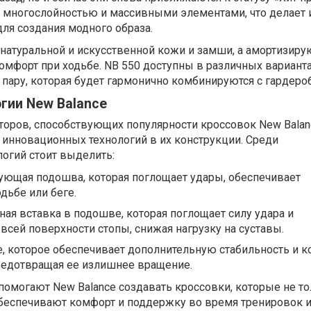
я многослойностью и массивными элементами, что делает 
я создания модного образа.
 натуральной и искусственной кожи и замши, а амортизир
мфорт при ходьбе. NB 550 доступны в различных варианта
 пару, которая будет гармонично комбинируются с гардеро
гии New Balance
оров, способствующих популярности кроссовок New Balan
 инновационных технологий в их конструкции. Среди
огий стоит выделить:
ующая подошва, которая поглощает удары, обеспечивает
дьбе или беге.
ая вставка в подошве, которая поглощает силу удара и
 всей поверхности стопы, снижая нагрузку на суставы.
, которое обеспечивает дополнительную стабильность и к
редотвращая ее излишнее вращение.
 помогают New Balance создавать кроссовки, которые не т
 обеспечивают комфорт и поддержку во время тренировок 