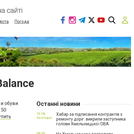
а сайті
міста
Погода
Balance
Останні новини
и обуви.
 50
10:18,
Хабар за підписання контрактів з
упить
Сьогодні
ремонту доріг: викрили заступника
голови Хмельницької ОВА
09:59,