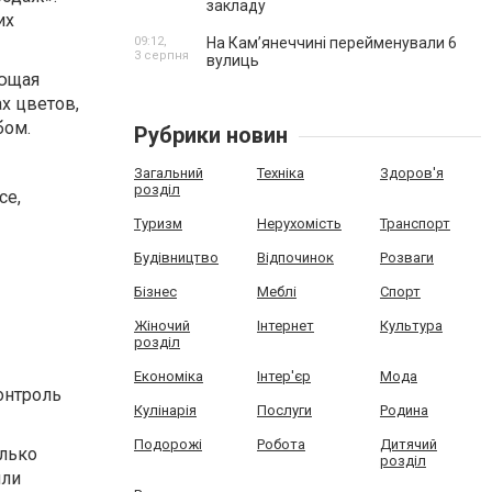
закладу
их
09:12,
На Камʼянеччині перейменували 6
3 серпня
вулиць
ующая
х цветов,
бом.
Рубрики новин
Загальний
Техніка
Здоров'я
розділ
ce,
Туризм
Нерухомість
Транспорт
Будівництво
Відпочинок
Розваги
Бізнес
Меблі
Спорт
Жіночий
Інтернет
Культура
розділ
Економіка
Інтер'єр
Мода
онтроль
Кулінарія
Послуги
Родина
Подорожі
Робота
Дитячий
олько
розділ
или