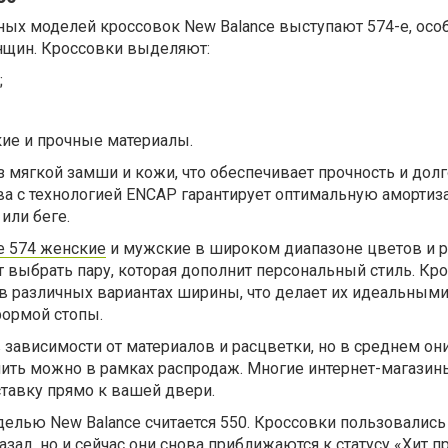
ных моделей кроссовок New Balance выступают 574-е, осо
нщин. Кроссовки выделяют:
;
кие и прочные материалы.
з мягкой замши и кожи, что обеспечивает прочность и долг
 с технологией ENCAP гарантирует оптимальную амортиз
или беге.
e 574 женские
и мужские в широком диапазоне цветов и р
т выбрать пару, которая дополнит персональный стиль. Кро
в различных вариантах ширины, что делает их идеальными
формой стопы.
 зависимости от материалов и расцветки, но в среднем они
мить можно в рамках распродаж. Многие интернет-магазин
тавку прямо к вашей двери.
делью New Balance считается 550. Кроссовки пользовалис
зад, но и сейчас они снова приближаются к статусу «Хит п