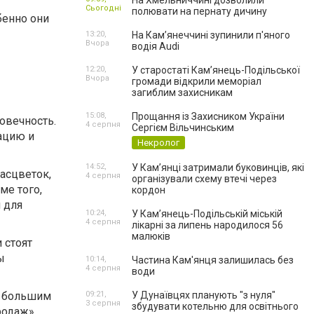
На Хмельниччині дозволили
Сьогодні
полювати на пернату дичину
бенно они
13:20,
На Камʼянеччині зупинили п'яного
Вчора
водія Audi
12:20,
У старостаті Кам’янець-Подільської
Вчора
громади відкрили меморіал
загиблим захисникам
15:08,
Прощання із Захисником України
овечность.
4 серпня
Сергієм Вільчинським
ацию и
Некролог
14:52,
У Кам’янці затримали буковинців, які
асцветок,
4 серпня
організували схему втечі через
ме того,
кордон
 для
10:24,
У Кам’янець-Подільській міській
4 серпня
лікарні за липень народилося 56
малюків
 стоят
ы
10:14,
Частина Кам'янця залишилась без
4 серпня
води
ь большим
09:21,
У Дунаївцях планують "з нуля"
3 серпня
збудувати котельню для освітнього
родаж».