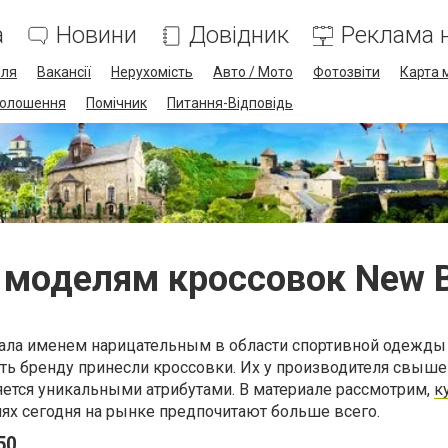
а
Новини
Довідник
Реклама н
лля
Вакансії
Нерухомість
Авто / Мото
Фотозвіти
Карта 
олошення
Помічник
Питання-Відповідь
 моделям кроссовок New 
тала именем нарицательным в области спортивной одежды 
ь бренду принесли кроссовки. Их у производителя свыше
ется уникальными атрибутами. В материале рассмотрим,
к
ях сегодня на рынке предпочитают больше всего.
50