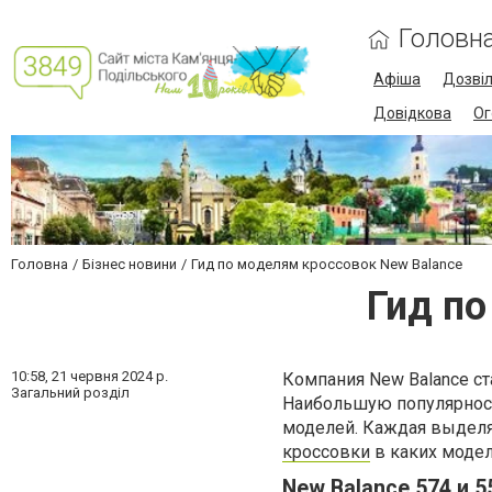
Головн
Афіша
Дозві
Довідкова
Ог
Головна
Бізнес новини
Гид по моделям кроссовок New Balance
Гид по
10:58,
21 червня 2024 р.
Компания New Balance с
Загальний розділ
Наибольшую популярност
моделей. Каждая выделя
кроссовки
в каких модел
New Balance 574 и 5