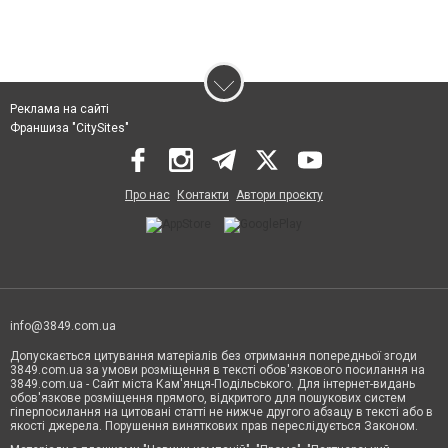
Реклама на сайті
Франшиза "CitySites"
Про нас
Контакти
Автори проєкту
info@3849.com.ua
Допускається цитування матеріалів без отримання попередньої згоди
3849.com.ua за умови розміщення в тексті обов'язкового посилання на
3849.com.ua - Сайт міста Кам'янця-Подільського. Для інтернет-видань
обов'язкове розміщення прямого, відкритого для пошукових систем
гіперпосилання на цитовані статті не нижче другого абзацу в тексті або в
якості джерела. Порушення виняткових прав переслідується Законом.