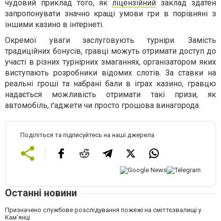
чудовий приклад того, як
ліцензійний
заклад здатен
запропонувати значно кращі умови гри в порівняні з
іншими казино в інтернеті.
Окремої уваги заслуговують турніри. Замість
традиційних бонусів, гравці можуть отримати доступ до
участі в різних турнірних змаганнях, організатором яких
виступають розробники відомих слотів. За ставки на
реальні гроші та набрані бали в іграх казино, гравцю
надається можливість отримати такі призи, як
автомобіль, ґаджети чи просто грошова винагорода.
Поділіться та підписуйтесь на наші джерела
Останні новини
Призначено службове розслідування пожежі на сміттєзвалищі у
Кам’янці