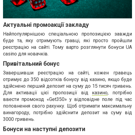
Актуальні промоакції закладу
Найпопулярнішою спеціальною пропозицією завжди
буде та, яку отримують гравці, які просто пройшли
реєстрацію на сайті. Тому варто розглянути бонуси UA
casino для новачків.
Привітальний бонус
Завершивши реєстрацію на сайті, кожен гравець
отримує до 350 відсотків бонусу від казино, якщо буде
здійснено перший депозит на суму до 15 тисяч гривень.
Для активації цієї пропозиції від
казино
, потрібно
ввести промокод «Get350» у відповідне поле під час
поповнення свого рахунку. Щоб отримати максимальну
винагороду, потрібно здійснити депозит на суму від
3000 гривень.
Бонуси на наступні депозити