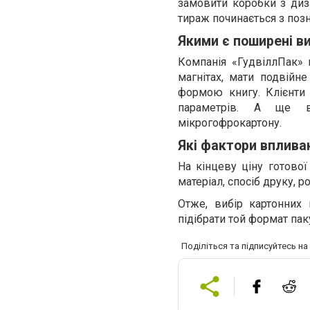
замовити коробки з диза
тираж починається з позн
Якими є поширені в
Компанія «ГудвіллПак» 
магнітах, мати подвійн
формою книгу. Клієнти
параметрів. А ще в
мікрогофрокартону.
Які фактори вплива
На кінцеву ціну готово
матеріал, спосіб друку, р
Отже, вибір картонних
підібрати той формат пак
Поділіться та підписуйтесь н