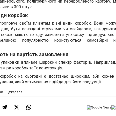
йнерського, поліграфічного чи переробленого картону, м
ачки в 300 штук.
иди коробок
пропонує своїм клієнтам різні види коробок. Вони можу
е дно, бути оснащені стрічками чи слайдером, нагадуват
 також мають нагоду замовити упаковку індивідуально
еликою популярністю користуються самозбірні 
ють на вартість замовлення
ї упаковки впливає широкий спектр факторів. Наприклад,
озміри коробок та їх конструкція.
 коробок на сьогодні є достатньо широким, аби кожен 
ування, який оптимально підійде для його продукції.
а наші джерела