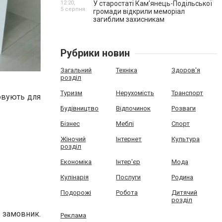
12:20,
У старостаті Кам’янець-Подільської
5 серпня
громади відкрили меморіал
загиблим захисникам
Рубрики новин
Загальний
Техніка
Здоров'я
розділ
Туризм
Нерухомість
Транспорт
товують для
Будівництво
Відпочинок
Розваги
Бізнес
Меблі
Спорт
Жіночий
Інтернет
Культура
розділ
Економіка
Інтер'єр
Мода
Кулінарія
Послуги
Родина
Подорожі
Робота
Дитячий
розділ
 замовник.
Реклама