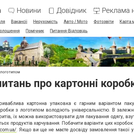
а
Новини
Довідник
Реклама н
лля
Вакансії
Нерухомість
Авто / Мото
Фотозвіти
Карта 
олошення
Помічник
Питання-Відповідь
з логотипом
питань про картонні короб
приваблива картонна упаковка є гарним варіантом пак
коробки з логотипом володіють універсальністю. В залежн
ритів, їх можна використовувати для пакування одягу, взут
атьох продуктів харчування. Побачити варіанти цих коробо
.com.ua/
. Якщо ви ще не маєте досвіду замовлення такої 