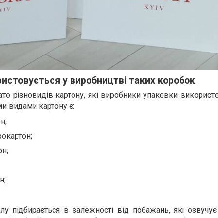
ристовується у виробництві таких коробок
гато різновидів картону, які виробники упаковки викорис
и видами картону є:
н;
рокартон;
он;
н;
лу підбирається в залежності від побажань, які озвучує