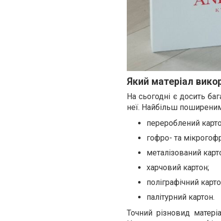
Який матеріал вико
На сьогодні є досить ба
неї. Найбільш поширеним
перероблений карто
гофро- та мікрогоф
металізований карт
харчовий картон;
поліграфічний карто
палітурний картон.
Точний різновид матеріа