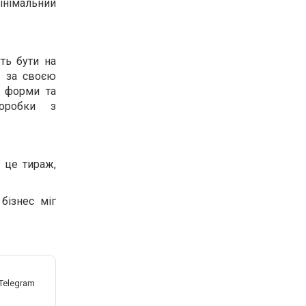
інімальний
ть бути на
и за своєю
ї форми та
коробки з
 це тираж,
бізнес міг