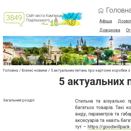
Головн
Афіша
Дозві
Довідкова
Ог
Головна
Бізнес новини
5 актуальних питань про картонні коробки 
5 актуальних 
Загальний розділ
Стильна та візуально 
багатьох товарів. Такі 
виду, параметрів та габа
аксесуарів та навіть баг
тут –
https://goodwillpack