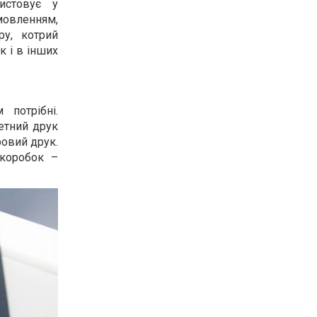
истовує у
мовленням,
ру, котрий
к і в інших
 потрібні.
етний друк
ровий друк.
 коробок –