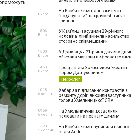
виявили нетверезого водія
допоможуть
15:11,
На Камʼянеччині двоє жителів
Вчора
"подарували" шахраям 60 тисяч
гривень
15:06,
У Камʼянці засудили 28-річного
Вчора
чоловіка, який вчиняв насильство
стосовно співмешканки
15:00,
У Дунаївцях 21-річна дівчина двічі
Вчора
обікрала магазин цифрової техніки
14:53,
Прощання із Захисником України
Вчора
Ігорем Драгусевичем
Некролог
10:18,
Хабар за підписання контрактів з
6 серпня
ремонту доріг: викрили заступника
голови Хмельницької ОВА
09:59,
На Хмельниччині дозволили
6 серпня
полювати на пернату дичину
13:20,
На Камʼянеччині зупинили п'яного
5 серпня
водія Audi