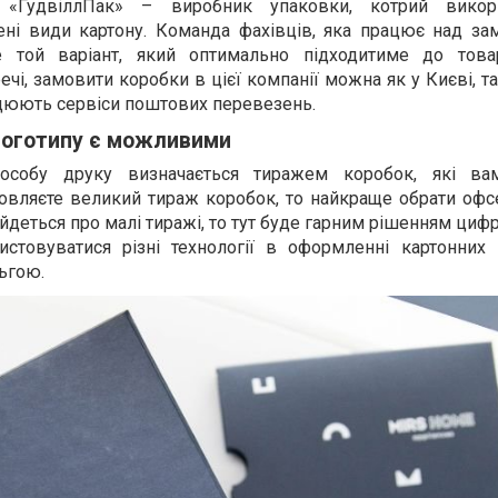
я «ГудвіллПак» – виробник упаковки, котрий викор
чені види картону. Команда фахівців, яка працює над за
 той варіант, який оптимально підходитиме до това
чі, замовити коробки в цієї компанії можна як у Києві, та
ацюють сервіси поштових перевезень.
 логотипу є можливими
особу друку визначається тиражем коробок, які вам
овляєте великий тираж коробок, то найкраще обрати офс
йдеться про малі тиражі, то тут буде гарним рішенням циф
истовуватися різні технології в оформленні картонних
ьгою.