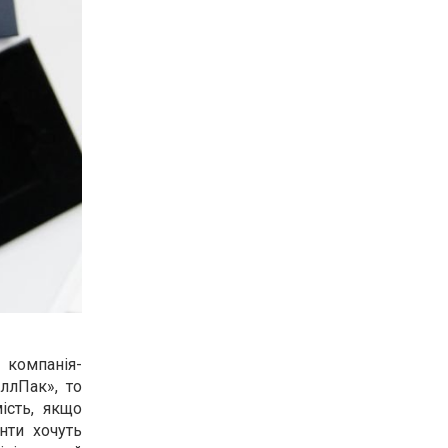
 компанія-
ллПак», то
ість, якщо
нти хочуть