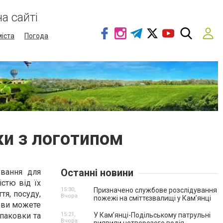
а сайті
міста
Погода
ки з логотипом
Останні новини
ування для
істю від їх
15:30,
Призначено службове розслідування
тя, посуду,
Вчора
пожежі на сміттєзвалищі у Кам’янці
к ви можете
упаковки та
15:21,
У Кам’янці-Подільському патрульні
Вчора