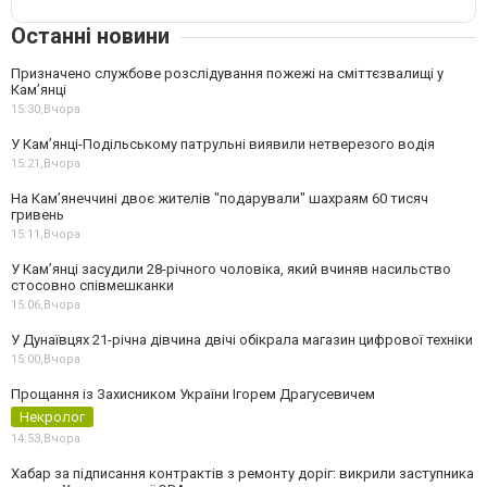
Останні новини
Призначено службове розслідування пожежі на сміттєзвалищі у
Кам’янці
15:30,
Вчора
У Кам’янці-Подільському патрульні виявили нетверезого водія
15:21,
Вчора
На Камʼянеччині двоє жителів "подарували" шахраям 60 тисяч
гривень
15:11,
Вчора
У Камʼянці засудили 28-річного чоловіка, який вчиняв насильство
стосовно співмешканки
15:06,
Вчора
У Дунаївцях 21-річна дівчина двічі обікрала магазин цифрової техніки
15:00,
Вчора
Прощання із Захисником України Ігорем Драгусевичем
Некролог
14:53,
Вчора
Хабар за підписання контрактів з ремонту доріг: викрили заступника