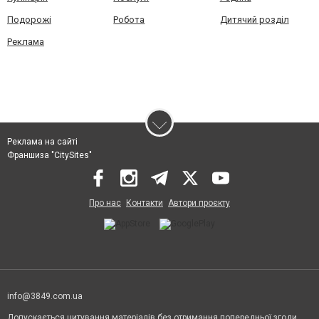
Подорожі
Робота
Дитячий розділ
Реклама
Реклама на сайті
Франшиза "CitySites"
Про нас
Контакти
Автори проєкту
info@3849.com.ua
Допускається цитування матеріалів без отримання попередньої згоди