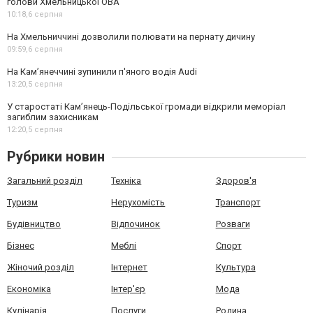
голови Хмельницької ОВА
10:18,
6 серпня
На Хмельниччині дозволили полювати на пернату дичину
09:59,
6 серпня
На Камʼянеччині зупинили п'яного водія Audi
13:20,
5 серпня
У старостаті Кам’янець-Подільської громади відкрили меморіал
загиблим захисникам
12:20,
5 серпня
Рубрики новин
Загальний розділ
Техніка
Здоров'я
Туризм
Нерухомість
Транспорт
Будівництво
Відпочинок
Розваги
Бізнес
Меблі
Спорт
Жіночий розділ
Інтернет
Культура
Економіка
Інтер'єр
Мода
Кулінарія
Послуги
Родина