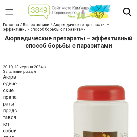
Головна
Бізнес новини
Аюрведические препараты –
эффективный способ борьбы с паразитами
Аюрведические препараты – эффективный
способ борьбы с паразитами
20:10,
13 червня 2024 р.
Загальний розділ
Аюрв
едиче
ские
препа
раты
предс
тавля
ют
собой