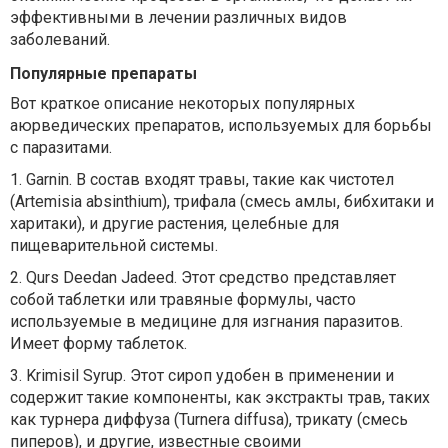
эффективными в лечении различных видов
заболеваний.
Популярные препараты
Вот краткое описание некоторых популярных
аюрведических препаратов, используемых для борьбы
с паразитами.
1.
Garnin. В состав входят травы, такие как чистотел
(Artemisia absinthium), трифала (смесь амлы, бибхитаки и
харитаки), и другие растения, целебные для
пищеварительной системы.
2.
Qurs Deedan Jadeed. Этот средство представляет
собой таблетки или травяные формулы, часто
используемые в медицине для изгнания паразитов.
Имеет форму таблеток.
3.
Krimisil Syrup. Этот сироп удобен в применении и
содержит такие компоненты, как экстракты трав, таких
как турнера диффуза (Turnera diffusa), трикату (смесь
пиперов), и другие, известные своими