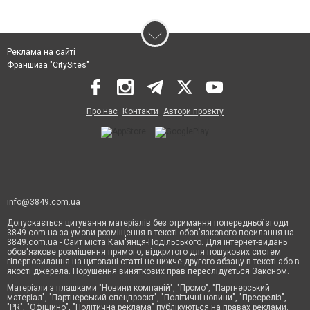
Реклама на сайті
Франшиза "CitySites"
Про нас
Контакти
Автори проєкту
info@3849.com.ua
Допускається цитування матеріалів без отримання попередньої згоди
3849.com.ua за умови розміщення в тексті обов'язкового посилання на
3849.com.ua - Сайт міста Кам'янця-Подільського. Для інтернет-видань
обов'язкове розміщення прямого, відкритого для пошукових систем
гіперпосилання на цитовані статті не нижче другого абзацу в тексті або в
якості джерела. Порушення виняткових прав переслідується Законом.
Матеріали з плашками "Новини компаній", "Промо", "Партнерський
матеріал", "Партнерський спецпроєкт", "Політичні новини", "Пресреліз",
"PR", "Офіційно", "Політична реклама" публікуються на правах реклами.