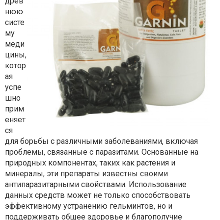
древ
нюю
систе
му
меди
цины,
котор
ая
успе
шно
прим
еняет
ся
для борьбы с различными заболеваниями, включая
проблемы, связанные с паразитами. Основанные на
природных компонентах, таких как растения и
минералы, эти препараты известны своими
антипаразитарными свойствами. Использование
данных средств может не только способствовать
эффективному устранению гельминтов, но и
поддерживать общее здоровье и благополучие