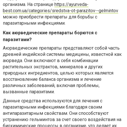
организма. На странице
https://ayurveda-
best.com.ua/categories/sredstva-ot-parazitov--gelmintov
можно приобрести препараты для борьбы с
паразитарными инфекциями.
Как аюрведические препараты борются с
паразитами?
Аюрведические препараты представляют собой часть
древней индийской системы медицины, известной как
аюрведа. Они включают в себя комбинации
растительных экстрактов, минералов и других
природных ингредиентов, целью которых является
восстановление баланса организма и лечение
различных заболеваний, включая проблемы,
вызванные паразитами.
Данные средства используются для лечения с
паразитарными инфекциями благодаря своим
антипаразитарным свойствам. Они способствуют
устранению гельминтов за счет своего воздействия на
биохимические процессы в организме, что делает их