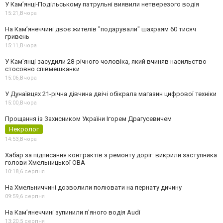
У Кам’янці-Подільському патрульні виявили нетверезого водія
15:21,
Вчора
На Камʼянеччині двоє жителів "подарували" шахраям 60 тисяч
гривень
15:11,
Вчора
У Камʼянці засудили 28-річного чоловіка, який вчиняв насильство
стосовно співмешканки
15:06,
Вчора
У Дунаївцях 21-річна дівчина двічі обікрала магазин цифрової техніки
15:00,
Вчора
Прощання із Захисником України Ігорем Драгусевичем
Некролог
14:53,
Вчора
Хабар за підписання контрактів з ремонту доріг: викрили заступника
голови Хмельницької ОВА
10:18,
6 серпня
На Хмельниччині дозволили полювати на пернату дичину
09:59,
6 серпня
На Камʼянеччині зупинили п'яного водія Audi
13:20,
5 серпня