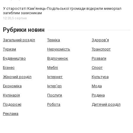
У старостаті Кам’янець-Подільської громади відкрили меморіал
загиблим захисникам
12:20,
5 серпня
Рубрики новин
Загальний розділ
Техніка
Здоров'я
Туризм
Нерухомість
Транспорт
Будівництво
Відпочинок
Розваги
Бізнес
Меблі
Спорт
Жіночий розділ
Інтернет
Культура
Економіка
Інтер'єр
Мода
Кулінарія
Послуги
Родина
Подорожі
Робота
Дитячий розділ
Реклама