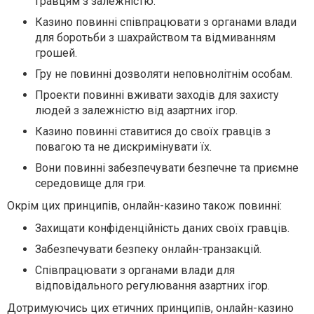
гравцям з залежністю.
Казино повинні співпрацювати з органами влади
для боротьби з шахрайством та відмиванням
грошей.
Гру не повинні дозволяти неповнолітнім особам.
Проекти повинні вживати заходів для захисту
людей з залежністю від азартних ігор.
Казино повинні ставитися до своїх гравців з
повагою та не дискримінувати їх.
Вони повинні забезпечувати безпечне та приємне
середовище для гри.
Окрім цих принципів, онлайн-казино також повинні:
Захищати конфіденційність даних своїх гравців.
Забезпечувати безпеку онлайн-транзакцій.
Співпрацювати з органами влади для
відповідального регулювання азартних ігор.
Дотримуючись цих етичних принципів, онлайн-казино