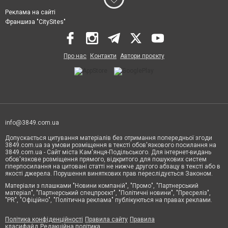
Реклама на сайті
Франшиза "CitySites"
Про нас
Контакти
Автори проєкту
info@3849.com.ua
Допускається цитування матеріалів без отримання попередньої згоди
3849.com.ua за умови розміщення в тексті обов'язкового посилання на
3849.com.ua - Сайт міста Кам'янця-Подільського. Для інтернет-видань
обов'язкове розміщення прямого, відкритого для пошукових систем
гіперпосилання на цитовані статті не нижче другого абзацу в тексті або в
якості джерела. Порушення виняткових прав переслідується Законом.
Матеріали з плашками "Новини компаній", "Промо", "Партнерський
матеріал", "Партнерський спецпроєкт", "Політичні новини", "Пресреліз",
"PR", "Офіційно", "Політична реклама" публікуються на правах реклами.
Політика конфіденційності
Правила сайту
Правила
класифайд
Редакційна політика