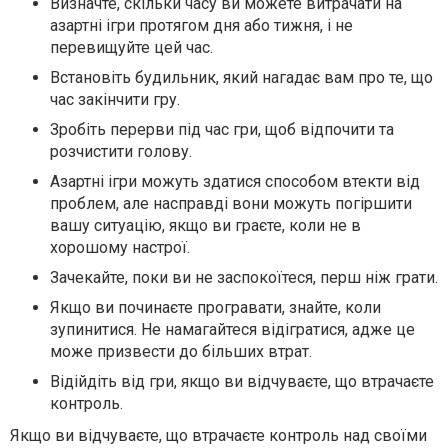
Визначте, скільки часу ви можете витрачати на
азартні ігри протягом дня або тижня, і не
перевищуйте цей час.
Встановіть будильник, який нагадає вам про те, що
час закінчити гру.
Зробіть перерви під час гри, щоб відпочити та
розчистити голову.
Азартні ігри можуть здатися способом втекти від
проблем, але насправді вони можуть погіршити
вашу ситуацію, якщо ви граєте, коли не в
хорошому настрої.
Зачекайте, поки ви не заспокоїтеся, перш ніж грати.
Якщо ви починаєте програвати, знайте, коли
зупинитися. Не намагайтеся відігратися, адже це
може призвести до більших втрат.
Відійдіть від гри, якщо ви відчуваєте, що втрачаєте
контроль.
Якщо ви відчуваєте, що втрачаєте контроль над своїми