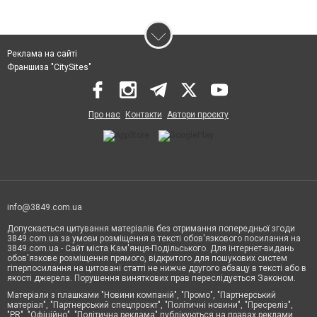
Реклама на сайті
Франшиза "CitySites"
Про нас
Контакти
Автори проєкту
info@3849.com.ua
Допускається цитування матеріалів без отримання попередньої згоди
3849.com.ua за умови розміщення в тексті обов'язкового посилання на
3849.com.ua - Сайт міста Кам'янця-Подільського. Для інтернет-видань
обов'язкове розміщення прямого, відкритого для пошукових систем
гіперпосилання на цитовані статті не нижче другого абзацу в тексті або в
якості джерела. Порушення виняткових прав переслідується Законом.
Матеріали з плашками "Новини компаній", "Промо", "Партнерський
матеріал", "Партнерський спецпроєкт", "Політичні новини", "Пресреліз",
"PR", "Офіційно", "Політична реклама" публікуються на правах реклами.