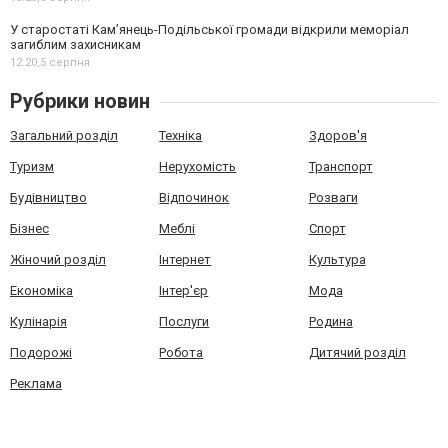
У старостаті Кам’янець-Подільської громади відкрили меморіал
загиблим захисникам
12:20,
5 серпня
Рубрики новин
Загальний розділ
Техніка
Здоров'я
Туризм
Нерухомість
Транспорт
Будівництво
Відпочинок
Розваги
Бізнес
Меблі
Спорт
Жіночий розділ
Інтернет
Культура
Економіка
Інтер'єр
Мода
Кулінарія
Послуги
Родина
Подорожі
Робота
Дитячий розділ
Реклама