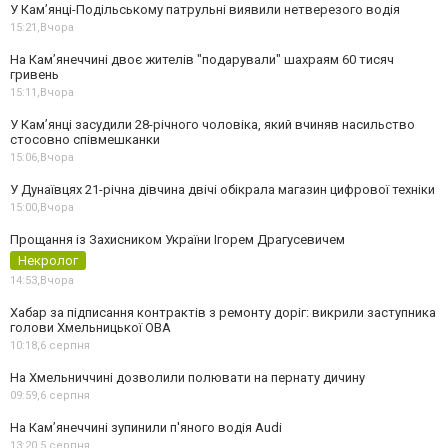
У Кам’янці-Подільському патрульні виявили нетверезого водія
15:21,
Вчора
На Камʼянеччині двоє жителів "подарували" шахраям 60 тисяч
гривень
15:11,
Вчора
У Камʼянці засудили 28-річного чоловіка, який вчиняв насильство
стосовно співмешканки
15:06,
Вчора
У Дунаївцях 21-річна дівчина двічі обікрала магазин цифрової техніки
15:00,
Вчора
Прощання із Захисником України Ігорем Драгусевичем
Некролог
14:53,
Вчора
Хабар за підписання контрактів з ремонту доріг: викрили заступника
голови Хмельницької ОВА
10:18,
6 серпня
На Хмельниччині дозволили полювати на пернату дичину
09:59,
6 серпня
На Камʼянеччині зупинили п'яного водія Audi
13:20,
5 серпня