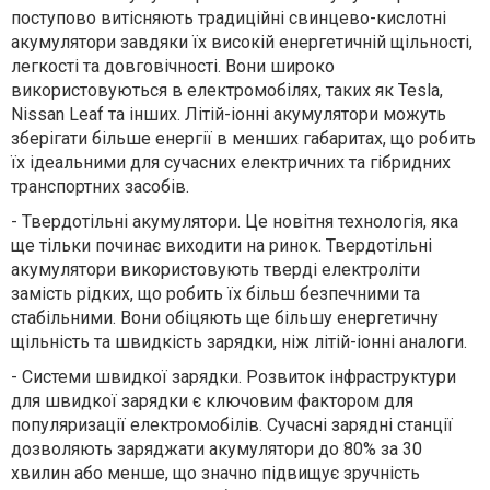
поступово витісняють традиційні свинцево-кислотні
акумулятори завдяки їх високій енергетичній щільності,
легкості та довговічності. Вони широко
використовуються в електромобілях, таких як Tesla,
Nissan Leaf та інших. Літій-іонні акумулятори можуть
зберігати більше енергії в менших габаритах, що робить
їх ідеальними для сучасних електричних та гібридних
транспортних засобів.
-
Твердотільні акумулятори. Це новітня технологія, яка
ще тільки починає виходити на ринок. Твердотільні
акумулятори використовують тверді електроліти
замість рідких, що робить їх більш безпечними та
стабільними. Вони обіцяють ще більшу енергетичну
щільність та швидкість зарядки, ніж літій-іонні аналоги.
-
Системи швидкої зарядки. Розвиток інфраструктури
для швидкої зарядки є ключовим фактором для
популяризації електромобілів. Сучасні зарядні станції
дозволяють заряджати акумулятори до 80% за 30
хвилин або менше, що значно підвищує зручність