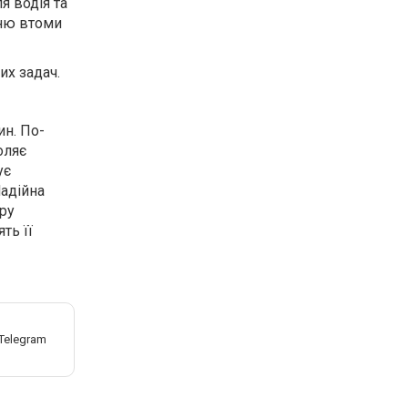
я водія та
нню втоми
их задач.
н. По-
оляє
ує
Надійна
ру
ть її