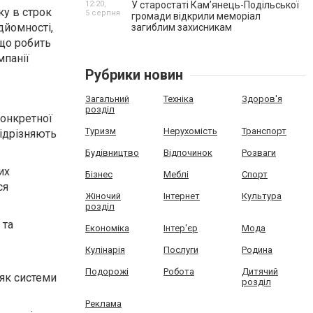
12:20,
У старостаті Кам’янець-Подільської
ку в строк
5 серпня
громади відкрили меморіал
дйомності,
загиблим захисникам
 що робить
панії
Рубрики новин
Загальний
Техніка
Здоров'я
розділ
конкретної
Туризм
Нерухомість
Транспорт
відрізняють
Будівництво
Відпочинок
Розваги
их
Бізнес
Меблі
Спорт
ся
Жіночий
Інтернет
Культура
розділ
 та
Економіка
Інтер'єр
Мода
Кулінарія
Послуги
Родина
Подорожі
Робота
Дитячий
 як системи
розділ
Реклама