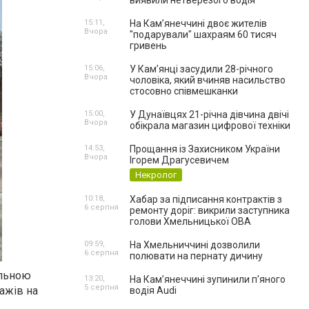
виявили нетверезого водія
15:11,
На Камʼянеччині двоє жителів
Вчора
"подарували" шахраям 60 тисяч
гривень
15:06,
У Камʼянці засудили 28-річного
Вчора
чоловіка, який вчиняв насильство
стосовно співмешканки
15:00,
У Дунаївцях 21-річна дівчина двічі
Вчора
обікрала магазин цифрової техніки
14:53,
Прощання із Захисником України
Вчора
Ігорем Драгусевичем
Некролог
10:18,
Хабар за підписання контрактів з
6 серпня
ремонту доріг: викрили заступника
голови Хмельницької ОВА
09:59,
На Хмельниччині дозволили
6 серпня
полювати на пернату дичину
ільною
13:20,
На Камʼянеччині зупинили п'яного
5 серпня
ажів на
водія Audi