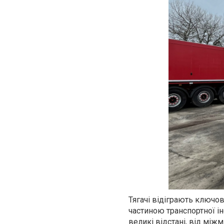
Тягачі відіграють ключов
частиною транспортної і
великі відстані, від мі