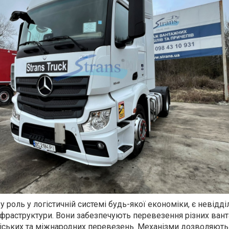
у роль у логістичній системі будь-якої економіки, є невідд
нфраструктури. Вони забезпечують перевезення різних вант
жміських та міжнародних перевезень. Механізми дозволяють