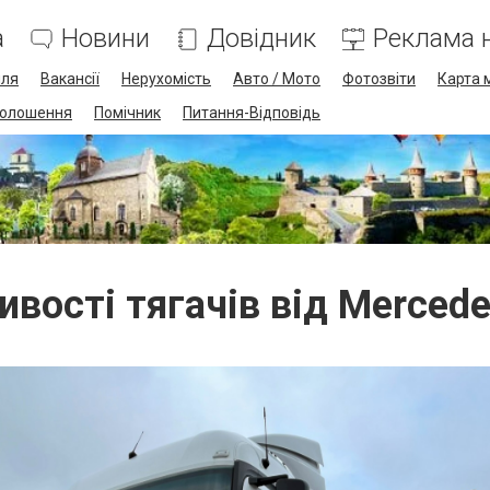
а
Новини
Довідник
Реклама н
лля
Вакансії
Нерухомість
Авто / Мото
Фотозвіти
Карта 
олошення
Помічник
Питання-Відповідь
вості тягачів від Merced