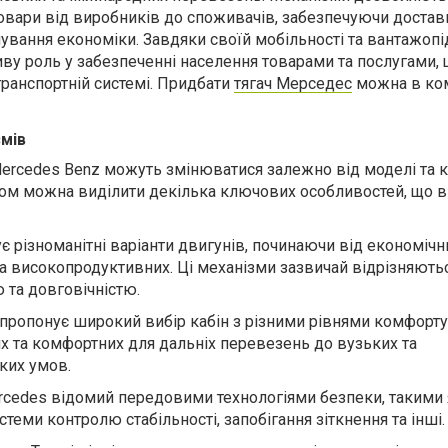
вари від виробників до споживачів, забезпечуючи достав
ування економіки. Завдяки своїй мобільності та вантажопі
ву роль у забезпеченні населення товарами та послугами,
транспортній системі. Придбати
тягач Мерседес
можна в ком
мів
Mercedes Benz можуть змінюватися залежно від моделі та 
алом можна виділити декілька ключових особливостей, що 
є різноманітні варіанти двигунів, починаючи від економічн
а високопродуктивних. Ці механізми зазвичай відрізняють
 та довговічністю.
 пропонує широкий вибір кабін з різними рівнями комфорту
их та комфортних для дальніх перевезень до вузьких та
ких умов.
ercedes відомий передовими технологіями безпеки, такими
стеми контролю стабільності, запобігання зіткнення та інші.