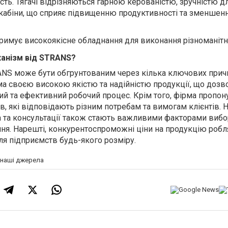
сть. Тягачі відрізняються гарною керованістю, зручністю дл
кабіни, що сприяє підвищенню продуктивності та зменше
тримує високоякісне обладнання для виконання різноманітн
ханізм від STRANS?
ANS може бути обгрунтованим через кілька ключових причи
ма своєю високою якістю та надійністю продукції, що дозв
ий та ефективний робочий процес. Крім того, фірма пропон
, які відповідають різним потребам та вимогам клієнтів. 
 та консультації також стають важливими факторами вибо
я. Нарешті, конкурентоспроможні ціни на продукцію робля
я підприємств будь-якого розміру.
а наші джерела