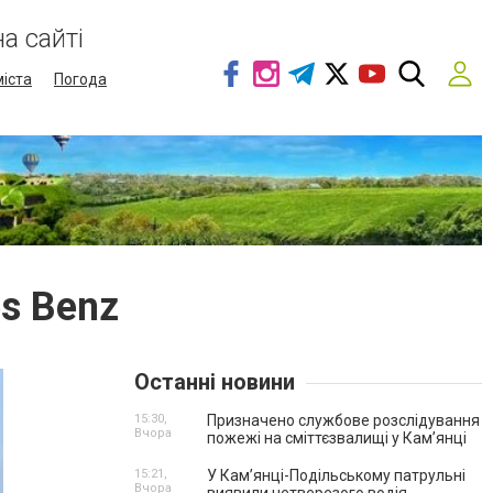
а сайті
міста
Погода
es Benz
Останні новини
15:30,
Призначено службове розслідування
Вчора
пожежі на сміттєзвалищі у Кам’янці
15:21,
У Кам’янці-Подільському патрульні
Вчора