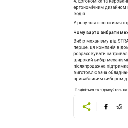
4.
Ергономіка та керовані
ергономічним дизайном 
водія.
У результаті споживач о
Чому варто вибрати ме
Вибір механізму від STR
перше, ця компанія відо
розраховувати на тривал
широкий вибір механізмів
післяпродажна підтримка
виготовлювача обладнанн
привабливим вибором дл
Поділіться та підписуйтесь н