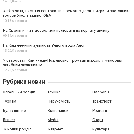
14:53,
Вчора
Хабар за підписання контрактів з ремонту доріг: викрили заступника
голови Хмельницької ОВА
10:18,
6 серпня
На Хмельниччині дозволили полювати на пернату дичину
09:59,
6 серпня
На Камʼянеччині зупинили п'яного водія Audi
13:20,
5 серпня
У старостаті Кам’янець-Подільської громади відкрили меморіал
загиблим захисникам
12:20,
5 серпня
Рубрики новин
Загальний розділ
Техніка
Здоров'я
Туризм
Нерухомість
Транспорт
Будівництво
Відпочинок
Розваги
Бізнес
Меблі
Спорт
Жіночий розділ
Інтернет
Культура