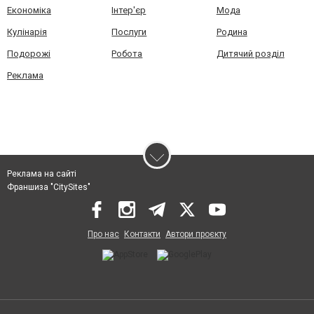
Економіка
Інтер'єр
Мода
Кулінарія
Послуги
Родина
Подорожі
Робота
Дитячий розділ
Реклама
Реклама на сайті
Франшиза "CitySites"
Про нас
Контакти
Автори проєкту