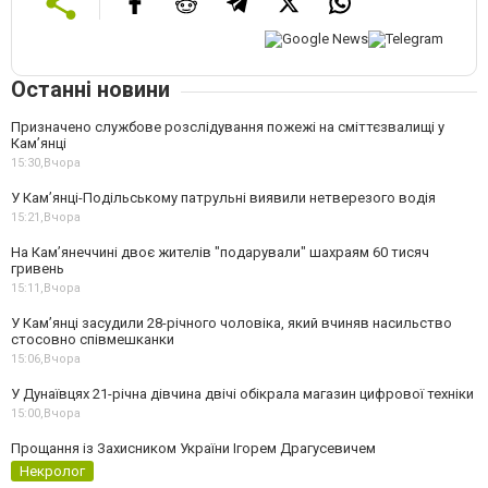
Останні новини
Призначено службове розслідування пожежі на сміттєзвалищі у
Кам’янці
15:30,
Вчора
У Кам’янці-Подільському патрульні виявили нетверезого водія
15:21,
Вчора
На Камʼянеччині двоє жителів "подарували" шахраям 60 тисяч
гривень
15:11,
Вчора
У Камʼянці засудили 28-річного чоловіка, який вчиняв насильство
стосовно співмешканки
15:06,
Вчора
У Дунаївцях 21-річна дівчина двічі обікрала магазин цифрової техніки
15:00,
Вчора
Прощання із Захисником України Ігорем Драгусевичем
Некролог