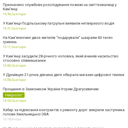
Призначено службове розслідування пожежі на сміттєзвалищі у
Кам’янці
15:30,
Сьогодні
У Кам’янці-Подільському патрульні виявили нетверезого водія
15:21,
Сьогодні
На Камʼянеччині двоє жителів "подарували" шахраям 60 тисяч
гривень
15:11,
Сьогодні
У Камʼянці засудили 28-річного чоловіка, який вчиняв насильство
стосовно співмешканки
15:06,
Сьогодні
У Дунаївцях 21-річна дівчина двічі обікрала магазин цифрової техніки
15:00,
Сьогодні
Прощання із Захисником України Ігорем Драгусевичем
Некролог
14:53,
Сьогодні
Хабар за підписання контрактів з ремонту доріг: викрили заступника
голови Хмельницької ОВА
10:18,
Вчора