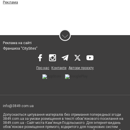
Реклама
Реклама на сайті
Франшиза "CitySites"
Про нас
Контакти
Автори проєкту
info@3849.com.ua
Допускається цитування матеріалів без отримання попередньої згоди
3849.com.ua за умови розміщення в тексті обов'язкового посилання на
3849.com.ua - Сайт міста Кам'янця-Подільського. Для інтернет-видань
обов'язкове розміщення прямого, відкритого для пошукових систем