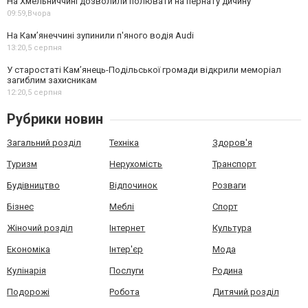
На Хмельниччині дозволили полювати на пернату дичину
09:59,
Вчора
На Камʼянеччині зупинили п'яного водія Audi
13:20,
5 серпня
У старостаті Кам’янець-Подільської громади відкрили меморіал
загиблим захисникам
12:20,
5 серпня
Рубрики новин
Загальний розділ
Техніка
Здоров'я
Туризм
Нерухомість
Транспорт
Будівництво
Відпочинок
Розваги
Бізнес
Меблі
Спорт
Жіночий розділ
Інтернет
Культура
Економіка
Інтер'єр
Мода
Кулінарія
Послуги
Родина
Подорожі
Робота
Дитячий розділ