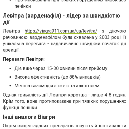
печінки
Левітра (варденафіл) - лідер за швидкістю
дії
Левітра
https://viagra911.com.ua/ua/levitra/
з діючою
речовиною варденафілом була схвалена у 2003 році. Її
унікальна перевага - надзвичайно швидкий початок дії
ерекції.
Переваги Левітри:
Діє вже через 15-30 хвилин після прийому
Висока ефективність (до 88% випадків)
Менша взаємодія з їжею та алкоголем
Однак тривалість дії Левітри коротша - лише 4-8 годин.
Крім того, вона протипоказана при тяжких порушеннях
функції печінки.
Інші аналоги Віагри
Окрім вищезгаданих препаратів, існують й інші аналоги