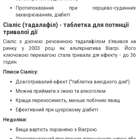
Протипоказання при серцево-судинних
захворюваннях, діабеті
Сіаліс (тадалафіл) - таблетка для потенції
тривалої дії
Сіаліс з діючою речовиною тадалафілом з'явився на
ринку у 2003 році як альтернатива Віагрі. Його
ключовою перевагою стала тривала дія ефекту - до 36
годин.
Плюси Сіалісу:
Довготривалий ефект ("таблетка вихідного дня")
Можна приймати з їжею та алкоголем
Краща переносимість, менше побічних явищ
Ефективний при цукровому діабеті
Недоліки:
Вища вартість порівняно з Віагрою
Протипоказаний при тяжких порушеннях нирок або