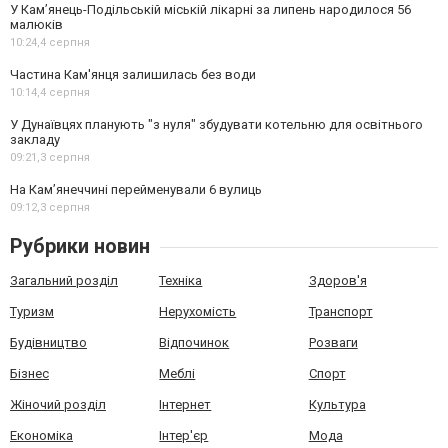
У Кам’янець-Подільській міській лікарні за липень народилося 56
малюків
10:24,
4 серпня
Частина Кам'янця залишилась без води
10:14,
4 серпня
У Дунаївцях планують "з нуля" збудувати котельню для освітнього
закладу
09:21,
3 серпня
На Камʼянеччині перейменували 6 вулиць
09:12,
3 серпня
Рубрики новин
Загальний розділ
Техніка
Здоров'я
Туризм
Нерухомість
Транспорт
Будівництво
Відпочинок
Розваги
Бізнес
Меблі
Спорт
Жіночий розділ
Інтернет
Культура
Економіка
Інтер'єр
Мода