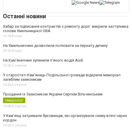
Останні новини
Хабар за підписання контрактів з ремонту доріг: викрили заступника
голови Хмельницької ОВА
10:18,
Вчора
На Хмельниччині дозволили полювати на пернату дичину
09:59,
Вчора
На Камʼянеччині зупинили п'яного водія Audi
13:20,
5 серпня
У старостаті Кам’янець-Подільської громади відкрили меморіал
загиблим захисникам
12:20,
5 серпня
Прощання із Захисником України Сергієм Вільчинським
Некролог
15:08,
4 серпня
У Кам’янці затримали буковинців, які організували схему втечі через
кордон
14:52,
4 серпня