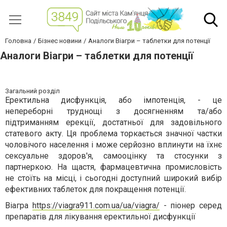
Головна
Бізнес новини
Аналоги Віагри – таблетки для потенції
Аналоги Віагри – таблетки для потенції
Загальний розділ
Еректильна дисфункція, або імпотенція, - це
непереборні труднощі з досягненням та/або
підтриманням ерекції, достатньої для задовільного
статевого акту. Ця проблема торкається значної частки
чоловічого населення і може серйозно вплинути на їхнє
сексуальне здоров'я, самооцінку та стосунки з
партнеркою. На щастя, фармацевтична промисловість
не стоїть на місці, і сьогодні доступний широкий вибір
ефективних таблеток для покращення потенції.
Віагра
https://viagra911.com.ua/ua/viagra/
- піонер серед
препаратів для лікування еректильної дисфункції