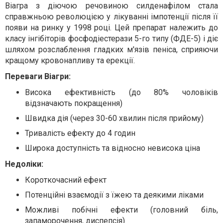
Віагра з діючою речовиною силденафілом стала
справжньою революцією у лікуванні імпотенції після її
появи на ринку у 1998 році. Цей препарат належить до
класу інгібіторів фосфодіестерази 5-го типу (ФДЕ-5) і діє
шляхом розслаблення гладких м'язів пеніса, сприяючи
кращому кровонапливу та ерекції.
Переваги Віагри:
Висока ефективність (до 80% чоловіків
відзначають покращення)
Швидка дія (через 30-60 хвилин після прийому)
Тривалість ефекту до 4 годин
Широка доступність та відносно невисока ціна
Недоліки:
Короткочасний ефект
Потенційні взаємодії з їжею та деякими ліками
Можливі побічні ефекти (головний біль,
запаморочення, диспепсія)