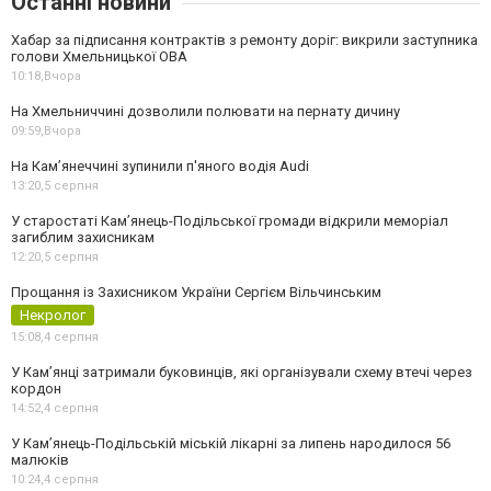
Останні новини
Хабар за підписання контрактів з ремонту доріг: викрили заступника
голови Хмельницької ОВА
10:18,
Вчора
На Хмельниччині дозволили полювати на пернату дичину
09:59,
Вчора
На Камʼянеччині зупинили п'яного водія Audi
13:20,
5 серпня
У старостаті Кам’янець-Подільської громади відкрили меморіал
загиблим захисникам
12:20,
5 серпня
Прощання із Захисником України Сергієм Вільчинським
Некролог
15:08,
4 серпня
У Кам’янці затримали буковинців, які організували схему втечі через
кордон
14:52,
4 серпня
У Кам’янець-Подільській міській лікарні за липень народилося 56
малюків
10:24,
4 серпня