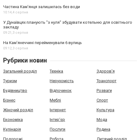
Частина Кам'янця залишилась без води
10:14,
4 серпня
У Дунаївцях планують "з нуля" збудувати котельню для освітнього
закладу
09:21,
3 серпня
На Камʼянеччині перейменували 6 вулиць
09:12,
3 серпня
Рубрики новин
Загальний розділ
Техніка
Здоров'я
Туризм
Нерухомість
Транспорт
Будівництво
Відпочинок
Розваги
Бізнес
Меблі
Спорт
Жіночий розділ
Інтернет
Культура
Економіка
Інтер'єр
Мода
Кулінарія
Послуги
Родина
Подорожі
Робота
Дитячий розділ