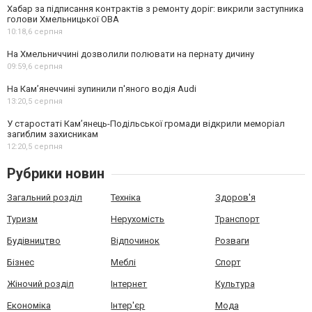
Хабар за підписання контрактів з ремонту доріг: викрили заступника
голови Хмельницької ОВА
10:18,
6 серпня
На Хмельниччині дозволили полювати на пернату дичину
09:59,
6 серпня
На Камʼянеччині зупинили п'яного водія Audi
13:20,
5 серпня
У старостаті Кам’янець-Подільської громади відкрили меморіал
загиблим захисникам
12:20,
5 серпня
Рубрики новин
Загальний розділ
Техніка
Здоров'я
Туризм
Нерухомість
Транспорт
Будівництво
Відпочинок
Розваги
Бізнес
Меблі
Спорт
Жіночий розділ
Інтернет
Культура
Економіка
Інтер'єр
Мода