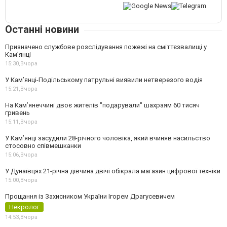
Останні новини
Призначено службове розслідування пожежі на сміттєзвалищі у
Кам’янці
15:30,
Вчора
У Кам’янці-Подільському патрульні виявили нетверезого водія
15:21,
Вчора
На Камʼянеччині двоє жителів "подарували" шахраям 60 тисяч
гривень
15:11,
Вчора
У Камʼянці засудили 28-річного чоловіка, який вчиняв насильство
стосовно співмешканки
15:06,
Вчора
У Дунаївцях 21-річна дівчина двічі обікрала магазин цифрової техніки
15:00,
Вчора
Прощання із Захисником України Ігорем Драгусевичем
Некролог
14:53,
Вчора