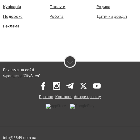
Кулінарія
Послуги
Родина
Подорожі
Робота
Дитячий розділ
Реклама
Реклама на сайті
Франшиза "CitySites"
Про нас
Контакти
Автори проєкту
info@3849.com.ua