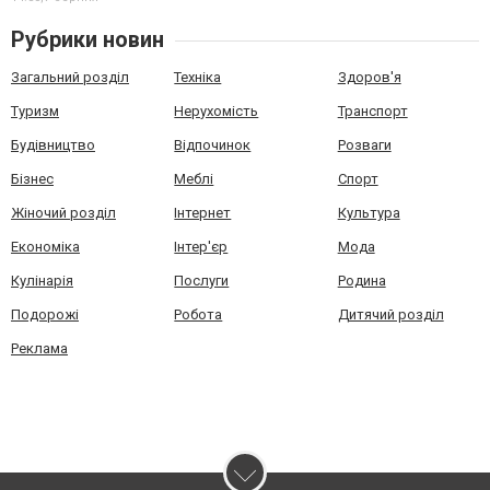
Рубрики новин
Загальний розділ
Техніка
Здоров'я
Туризм
Нерухомість
Транспорт
Будівництво
Відпочинок
Розваги
Бізнес
Меблі
Спорт
Жіночий розділ
Інтернет
Культура
Економіка
Інтер'єр
Мода
Кулінарія
Послуги
Родина
Подорожі
Робота
Дитячий розділ
Реклама