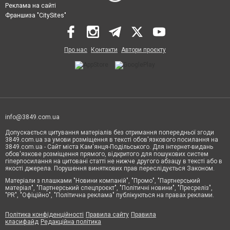
Реклама на сайті
Франшиза "CitySites"
Про нас
Контакти
Автори проєкту
info@3849.com.ua
Допускається цитування матеріалів без отримання попередньої згоди
3849.com.ua за умови розміщення в тексті обов'язкового посилання на
3849.com.ua - Сайт міста Кам'янця-Подільського. Для інтернет-видань
обов'язкове розміщення прямого, відкритого для пошукових систем
гіперпосилання на цитовані статті не нижче другого абзацу в тексті або в
якості джерела. Порушення виняткових прав переслідується Законом.
Матеріали з плашками "Новини компаній", "Промо", "Партнерський
матеріал", "Партнерський спецпроєкт", "Політичні новини", "Пресреліз",
"PR", "Офіційно", "Політична реклама" публікуються на правах реклами.
Політика конфіденційності
Правила сайту
Правила
класифайд
Редакційна політика