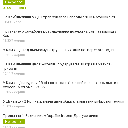
Некролог
09:08,
Сьогодні
На Кам’янеччині в ДТП травмувався неповнолітній мотоцикліст
11:49,
Вчора
Призначено службове розслідування пожежі на сміттєзвалищі у
Кам’янці
15:30,
7 серпня
У Кам’янці-Подільському патрульні виявили нетверезого водія
15:21,
7 серпня
На Камʼянеччині двоє жителів "подарували" шахраям 60 тисяч
гривень
15:11,
7 серпня
У Камʼянці засудили 28-річного чоловіка, який вчиняв насильство
стосовно співмешканки
15:06,
7 серпня
У Дунаївцях 21-річна дівчина двічі обікрала магазин цифрової техніки
15:00,
7 серпня
Прощання із Захисником України Ігорем Драгусевичем
Некролог
14:53,
7 серпня