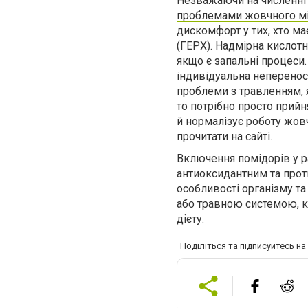
Незважаючи на численні 
проблемами жовчного м
дискомфорт у тих, хто 
(ГЕРХ). Надмірна кислот
якщо є запальні процеси.
індивідуальна неперено
проблеми з травленням, я
то потрібно просто прийн
й нормалізує роботу жов
прочитати на сайті.
Включення помідорів у р
антиоксидантним та прот
особливості організму т
або травною системою, к
дієту.
Поділіться та підписуйтесь н