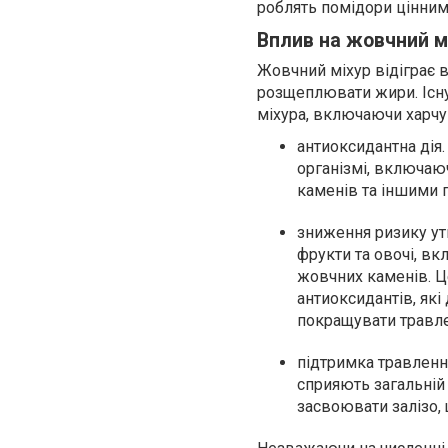
роблять помідори цінни
Вплив на жовчний м
Жовчний міхур відіграє 
розщеплювати жири. Існу
міхура, включаючи харчув
антиоксидантна дія
організмі, включаю
каменів та іншими 
зниження ризику утв
фрукти та овочі, в
жовчних каменів. Це
антиоксидантів, як
покращувати травле
підтримка травлення
сприяють загальній 
засвоювати залізо,