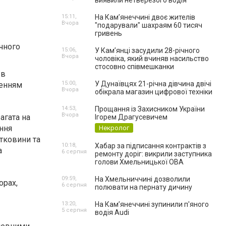
виявили нетверезого водія
15:11,
На Камʼянеччині двоє жителів
Вчора
"подарували" шахраям 60 тисяч
гривень
чного
15:06,
У Камʼянці засудили 28-річного
Вчора
чоловіка, який вчиняв насильство
стосовно співмешканки
 в
15:00,
У Дунаївцях 21-річна дівчина двічі
ренням
Вчора
обікрала магазин цифрової техніки
14:53,
Прощання із Захисником України
Вчора
агата на
Ігорем Драгусевичем
ння
Некролог
ітковини та
10:18,
Хабар за підписання контрактів з
а
6 серпня
ремонту доріг: викрили заступника
голови Хмельницької ОВА
09:59,
На Хмельниччині дозволили
орах,
6 серпня
полювати на пернату дичину
13:20,
На Камʼянеччині зупинили п'яного
5 серпня
водія Audi