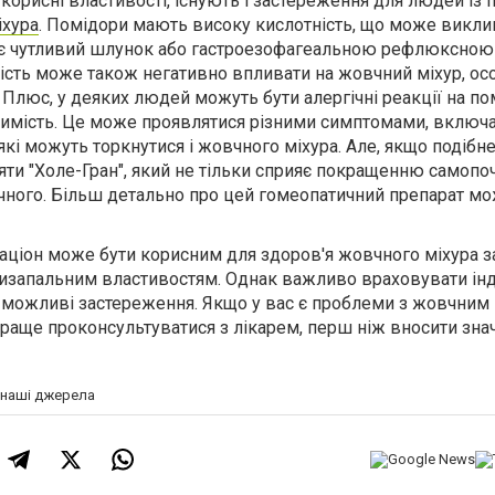
корисні властивості, існують і застереження для людей із
іхура
. Помідори мають високу кислотність, що може викли
має чутливий шлунок або гастроезофагеальною рефлюксно
ність може також негативно впливати на жовчний міхур, о
 Плюс, у деяких людей можуть бути алергічні реакції на по
симість. Це може проявлятися різними симптомами, включ
кі можуть торкнутися і жовчного міхура. Але, якщо подібне
яти "Холе-Гран", який не тільки сприяє покращенню самопоч
чного. Більш детально про цей гомеопатичний препарат м
аціон може бути корисним для здоров'я жовчного міхура з
изапальним властивостям. Однак важливо враховувати інд
а можливі застереження. Якщо у вас є проблеми з жовчним
раще проконсультуватися з лікарем, перш ніж вносити знач
а наші джерела