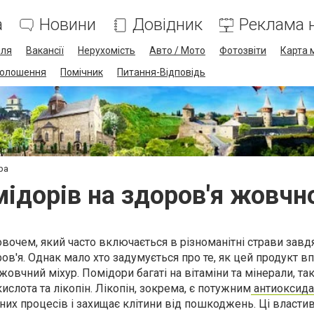
а
Новини
Довідник
Реклама н
лля
Вакансії
Нерухомість
Авто / Мото
Фотозвіти
Карта 
олошення
Помічник
Питання-Відповідь
ра
ідорів на здоров'я жовчн
вочем, який часто включається в різноманітні страви зав
ров'я. Однак мало хто задумується про те, як цей продукт в
 жовчний міхур. Помідори багаті на вітаміни та мінерали, так
 кислота та лікопін. Лікопін, зокрема, є потужним
антиоксид
их процесів і захищає клітини від пошкоджень. Ці властив