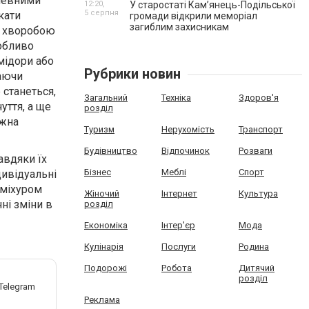
 певними
12:20,
У старостаті Кам’янець-Подільської
5 серпня
кати
громади відкрили меморіал
загиблим захисникам
ю хворобою
собливо
мідори або
Рубрики новин
аючи
 станеться,
Загальний
Техніка
Здоров'я
уття, а ще
розділ
ожна
Туризм
Нерухомість
Транспорт
Будівництво
Відпочинок
Розваги
авдяки їх
Бізнес
Меблі
Спорт
ивідуальні
 міхуром
Жіночий
Інтернет
Культура
ні зміни в
розділ
Економіка
Інтер'єр
Мода
Кулінарія
Послуги
Родина
Подорожі
Робота
Дитячий
розділ
Реклама