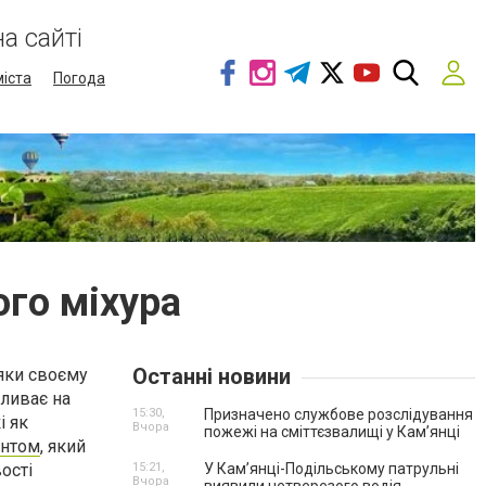
а сайті
міста
Погода
ого міхура
Останні новини
дяки своєму
пливає на
15:30,
Призначено службове розслідування
і як
Вчора
пожежі на сміттєзвалищі у Кам’янці
антом
, який
ості
15:21,
У Кам’янці-Подільському патрульні
Вчора