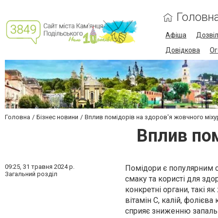
Головн
Афіша
Дозві
Довідкова
Ог
Головна
Бізнес новини
Вплив помідорів на здоров'я жовчного міху
Вплив пом
09:25,
31 травня 2024 р.
Помідори є популярним о
Загальний розділ
смаку та користі для здо
конкретні органи, такі як
вітамін C, калій, фолієва
сприяє зниженню запальн