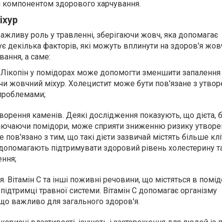
м компонентом здорового харчування.
іхур
важливу роль у травленні, зберігаючи жовч, яка допомагає
є декілька факторів, які можуть вплинути на здоров'я жов
ання, а саме:
. Лікопін у помідорах може допомогти зменшити запалення
чи жовчний міхур. Холецистит може бути пов'язане з утво
проблемами;
орення каменів. Деякі дослідження показують, що дієта, б
ключаючи помідори, може сприяти зниженню ризику утворе
 пов'язано з тим, що такі дієти зазвичай містять більше кл
і допомагають підтримувати здоровий рівень холестерину т
ння;
. Вітамін C та інші поживні речовини, що містяться в помід
підтримці травної системи. Вітамін C допомагає організму
 що важливо для загального здоров'я.