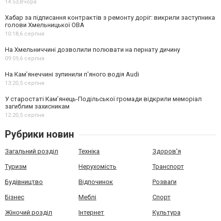
14:53,
Вчора
Хабар за підписання контрактів з ремонту доріг: викрили заступника
голови Хмельницької ОВА
10:18,
6 серпня
На Хмельниччині дозволили полювати на пернату дичину
09:59,
6 серпня
На Камʼянеччині зупинили п'яного водія Audi
13:20,
5 серпня
У старостаті Кам’янець-Подільської громади відкрили меморіал
загиблим захисникам
12:20,
5 серпня
Рубрики новин
Загальний розділ
Техніка
Здоров'я
Туризм
Нерухомість
Транспорт
Будівництво
Відпочинок
Розваги
Бізнес
Меблі
Спорт
Жіночий розділ
Інтернет
Культура