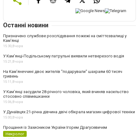
Останні новини
Призначено службове розслідування пожежі на сміттєзвалищі у
Кам’янці
15:30,
Вчора
У Кам’янці-Подільському патрульні виявили нетверезого водія
15:21,
Вчора
На Камʼянеччині двоє жителів "подарували" шахраям 60 тисяч
гривень
15:11,
Вчора
У Камʼянці засудили 28-річного чоловіка, який вчиняв насильство
стосовно співмешканки
15:06,
Вчора
У Дунаївцях 21-річна дівчина двічі обікрала магазин цифрової техніки
15:00,
Вчора
Прощання із Захисником України Ігорем Драгусевичем
Некролог