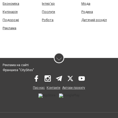
Економіка
Інтер'єр
Мода
Кулінарія
Послуги
Родина
Подорожі
Робота
Дитячий розділ
Реклама
Реклама на сайті
Франшиза "CitySites"
Про нас
Контакти
Автори проєкту