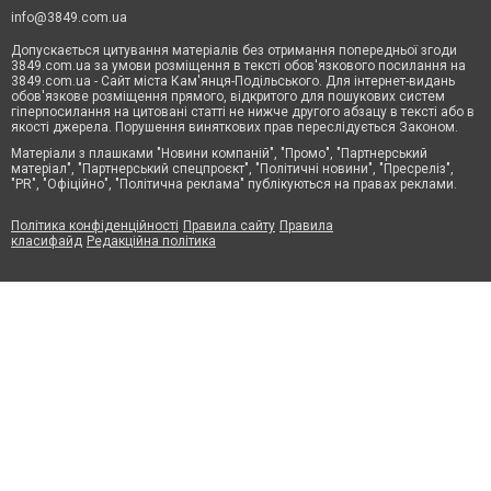
info@3849.com.ua
Допускається цитування матеріалів без отримання попередньої згоди
3849.com.ua за умови розміщення в тексті обов'язкового посилання на
3849.com.ua - Сайт міста Кам'янця-Подільського. Для інтернет-видань
обов'язкове розміщення прямого, відкритого для пошукових систем
гіперпосилання на цитовані статті не нижче другого абзацу в тексті або в
якості джерела. Порушення виняткових прав переслідується Законом.
Матеріали з плашками "Новини компаній", "Промо", "Партнерський
матеріал", "Партнерський спецпроєкт", "Політичні новини", "Пресреліз",
"PR", "Офіційно", "Політична реклама" публікуються на правах реклами.
Політика конфіденційності
Правила сайту
Правила
класифайд
Редакційна політика