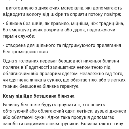
-
виготовлено з дихаючих матеріалів, які допомагають
відводити вологу від шкіри та сприяти потоку повітря
;
-
білизна
без
швів, як правило, міцніша, ніж традиційна
,
бо
зменшує ризик розривів або дірок, подовжуючи
термін служби
;
-
створена для щільного та підтримуючого прилягання
без громіздких швів
.
О
дна з головних переваг безшовної нижньої білизни
полягає в її здатності залишатися непомітною під
облягаючим або прозорим одягом. Незалежно від того,
чи
одягнена
жінка
в сукню, що облягає тіло, або з легких
тканин, безшовна білизна гаранту
є
.
Кому підійде безшовна білизна
Б
і
лизну без шв
ів будуть цінувати т
і, хто носить
обтягуючий або облягаючий одяг: легінси, вузькі джинси
або облягаючі сукні.
Адже така продукія
допомагає
запобігти видимим лініям трусиків.
Білизна такого типу