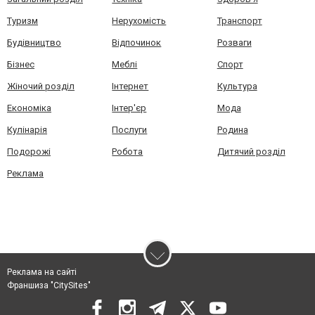
Туризм
Нерухомість
Транспорт
Будівництво
Відпочинок
Розваги
Бізнес
Меблі
Спорт
Жіночий розділ
Інтернет
Культура
Економіка
Інтер'єр
Мода
Кулінарія
Послуги
Родина
Подорожі
Робота
Дитячий розділ
Реклама
Реклама на сайті
Франшиза "CitySites"