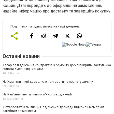
кошик. Далі
перейдіть до оформлення замовлення,
надайте інформацію про доставку та завершіть покупку.
Поділіться та підписуйтесь на наші джерела
Останні новини
Хабар за підписання контрактів з ремонту доріг: викрили заступника
голови Хмельницької ОВА
10:18,
Вчора
На Хмельниччині дозволили полювати на пернату дичину
09:59,
Вчора
На Камʼянеччині зупинили п'яного водія Audi
13:20,
5 серпня
У старостаті Кам’янець-Подільської громади відкрили меморіал
загиблим захисникам