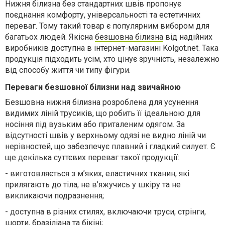
Н
ижня білизна
без стандартних швів
пропонує
поєднання комфорту, універсальності та естетичних
переваг
.
Тому такий товар є
популярним вибором для
багатьох людей
. Якісна
безшовна білизна
від надійних
виробників доступна в інтернет-магазині
Kolgot.net
. Така
продукція
підходить усім, хто
ціну
є зручн
ість
, незалежно
від способу життя чи типу фігури.
Переваги безшовної білизни над звичайною
Б
езшовна нижня білизна розроблена для усунення
видимих ​​ліній трусиків, що робить її ідеальною для
носіння під вузьким або приталеним одягом.
За
відсутності
швів у верхньому одязі не видно ліній чи
нерівностей, що забезпечує плавний і гладкий силует.
Є
ще декілька суттєвих переваг такої продукції:
-
виготовляється з м’яких, еластичних тканин, які
прилягають до тіла, не в’яжучись у шкіру та не
викликаючи подразнення
;
-
доступна в різних стилях, включаючи труси, стрінги,
шорти
, бразіліана
та бікіні
;