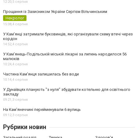
12:20,
5 серпня
Прощання із Захисником України Сергієм Вільчинським
Некролог
15:08,
4 серпня
У Кам’янці затримали буковинців, які організували схему втечі через
кордон
14:52,
4 серпня
У Кам’янець-Подільській міській лікарні за липень народилося 56
малюків
10:24,
4 серпня
Частина Кам'янця залишилась без води
10:14,
4 серпня
У Дунаївцях планують "з нуля" збудувати котельню для освітнього
закладу
09:21,
3 серпня
На Камʼянеччині перейменували 6 вулиць
09:12,
3 серпня
Рубрики новин
Загальний розділ
Техніка
Здоров'я