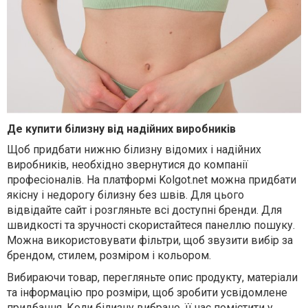
Де купити білизну від надійних виробників
Щоб придбати нижню білизну від
омих і
надійних
виробників
, необхідно звернутися до компанії
професіоналів.
Н
а
платформі
Kolgot.net
можна придбати
якісну і недорогу білизну без швів. Для цього
в
ідвідайте сайт
і розгляньте всі доступні бренди. Для
швидкості та зручності
скористайтеся панеллю пошуку.
Можна
використову
вати
фільтри, щоб звузити вибір за
брендом, стилем, розміром і кольором.
Вибираючи товар,
перегляньте опис продукту, матеріали
та інформацію про розміри, щоб зробити усвідомле
не
придбання
.
Коли білизну вибрано, її час помістити у