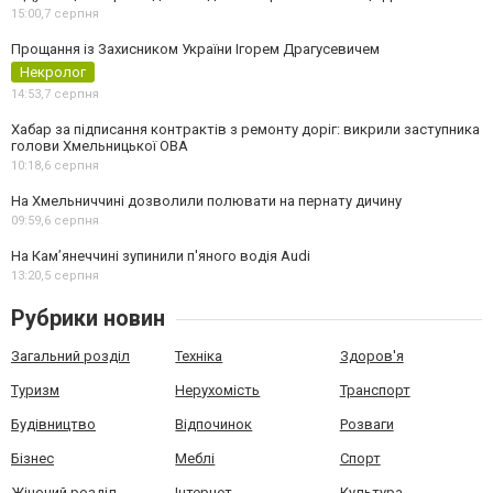
15:00,
7 серпня
Прощання із Захисником України Ігорем Драгусевичем
Некролог
14:53,
7 серпня
Хабар за підписання контрактів з ремонту доріг: викрили заступника
голови Хмельницької ОВА
10:18,
6 серпня
На Хмельниччині дозволили полювати на пернату дичину
09:59,
6 серпня
На Камʼянеччині зупинили п'яного водія Audi
13:20,
5 серпня
Рубрики новин
Загальний розділ
Техніка
Здоров'я
Туризм
Нерухомість
Транспорт
Будівництво
Відпочинок
Розваги
Бізнес
Меблі
Спорт
Жіночий розділ
Інтернет
Культура