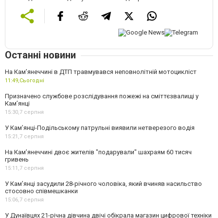
Останні новини
На Кам’янеччині в ДТП травмувався неповнолітній мотоцикліст
11:49,
Сьогодні
Призначено службове розслідування пожежі на сміттєзвалищі у
Кам’янці
15:30,
7 серпня
У Кам’янці-Подільському патрульні виявили нетверезого водія
15:21,
7 серпня
На Камʼянеччині двоє жителів "подарували" шахраям 60 тисяч
гривень
15:11,
7 серпня
У Камʼянці засудили 28-річного чоловіка, який вчиняв насильство
стосовно співмешканки
15:06,
7 серпня
У Дунаївцях 21-річна дівчина двічі обікрала магазин цифрової техніки