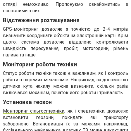
огляді неможливо. Пропонуємо ознайомитись з
основними з них.
Відстеження розташування
GPS-моніторинг дозволяє з точністю до 2-4 метрів
визначити координати об'єкта на електронній карті. Крім
цього, система дозволяє віддалено контролювати
швидкість пересування, пробіг, мотогодини, рівень
палива та інше.
Моніторинг роботи техніки
Статус роботи техніки також є важливим, як і контроль
роботи її окремих механізмів. Наприклад, за допомогою
датчика кута нахилу можна визначити, скільки разів
включався механізм, початок його роботи і тривалість.
Установка геозон
Моніторинг сільгосптехніки
, як і спецтехніки, дозволяє
встановити геозони, покидати які транспорту
заборонено. Встановивши їх за межами, наприклад,
будівельного майданчика, власник ТЗ може виключити