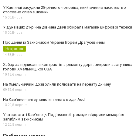
У Камʼянці засудили 28-річного чоловіка, який вчиняв насильство
стосовно співмешканки
15:06,
Вчора
У Дунаївцях 21-річна дівчина двічі обікрала магазин цифрової техніки
15:00,
Вчора
Прощання із Захисником України Ігорем Драгусевичем
Некролог
14:53,
Вчора
Хабар за підписання контрактів з ремонту доріг: викрили заступника
голови Хмельницької ОВА
10:18,
6 серпня
На Хмельниччині дозволили полювати на пернату дичину
09:59,
6 серпня
На Камʼянеччині зупинили п'яного водія Audi
13:20,
5 серпня
У старостаті Кам’янець-Подільської громади відкрили меморіал
загиблим захисникам
12:20,
5 серпня