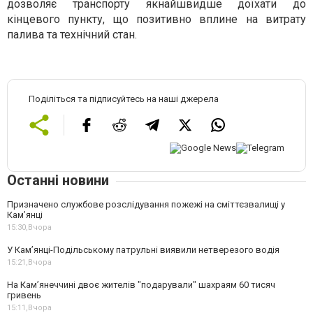
дозволяє транспорту якнайшвидше доїхати до
кінцевого пункту, що позитивно вплине на витрату
палива та технічний стан.
Поділіться та підписуйтесь на наші джерела
Останні новини
Призначено службове розслідування пожежі на сміттєзвалищі у
Кам’янці
15:30,
Вчора
У Кам’янці-Подільському патрульні виявили нетверезого водія
15:21,
Вчора
На Камʼянеччині двоє жителів "подарували" шахраям 60 тисяч
гривень
15:11,
Вчора