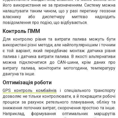
його використання не за призначенням. Систему можна
налаштувати таким чином, що у разі перетину геозони
власнику або диспетчеру миттєво надходить
повідомлення про подію, що відбувається.
Контроль ПММ
Для контролю рівня та витрати палива можуть бути
використані різні методи, але найпопулярнішим і точним
є той варіант, який передбачає монтаж датчика рівня
палива і датчика витрати палива. В якості альтернативи
можна підключитися до CAN-шини, крім даних про
витрату палива, моніторити мотогодини, температуру
двигуна та інше.
Оптимізація роботи
GPS контроль комбайнів
і спеціального транспорту
дозволяє не тільки контролювати, а й покращити робочі
процеси за рахунок ретельного планування, обліку та
зниження поточних витрат, скорочення простою та інше.
Наприклад, формування оптимальних маршрутів