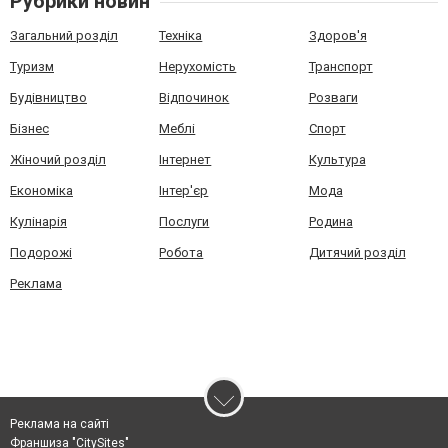
Рубрики новин
Загальний розділ
Техніка
Здоров'я
Туризм
Нерухомість
Транспорт
Будівництво
Відпочинок
Розваги
Бізнес
Меблі
Спорт
Жіночий розділ
Інтернет
Культура
Економіка
Інтер'єр
Мода
Кулінарія
Послуги
Родина
Подорожі
Робота
Дитячий розділ
Реклама
Реклама на сайті
Франшиза "CitySites"