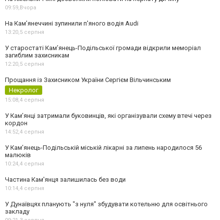
09:59,
Вчора
На Камʼянеччині зупинили п'яного водія Audi
13:20,
5 серпня
У старостаті Кам’янець-Подільської громади відкрили меморіал
загиблим захисникам
12:20,
5 серпня
Прощання із Захисником України Сергієм Вільчинським
Некролог
15:08,
4 серпня
У Кам’янці затримали буковинців, які організували схему втечі через
кордон
14:52,
4 серпня
У Кам’янець-Подільській міській лікарні за липень народилося 56
малюків
10:24,
4 серпня
Частина Кам'янця залишилась без води
10:14,
4 серпня
У Дунаївцях планують "з нуля" збудувати котельню для освітнього
закладу