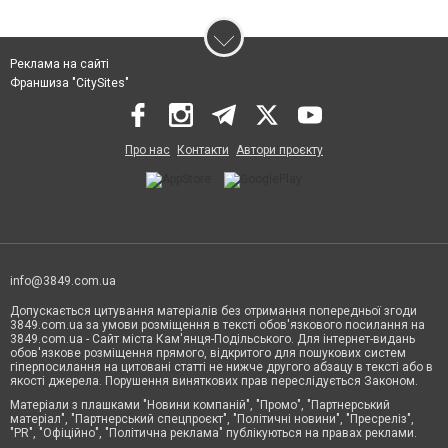
Реклама на сайті
Франшиза "CitySites"
Про нас
Контакти
Автори проєкту
info@3849.com.ua
Допускається цитування матеріалів без отримання попередньої згоди
3849.com.ua за умови розміщення в тексті обов'язкового посилання на
3849.com.ua - Сайт міста Кам'янця-Подільського. Для інтернет-видань
обов'язкове розміщення прямого, відкритого для пошукових систем
гіперпосилання на цитовані статті не нижче другого абзацу в тексті або в
якості джерела. Порушення виняткових прав переслідується Законом.
Матеріали з плашками "Новини компаній", "Промо", "Партнерський
матеріал", "Партнерський спецпроєкт", "Політичні новини", "Пресреліз",
"PR", "Офіційно", "Політична реклама" публікуються на правах реклами.