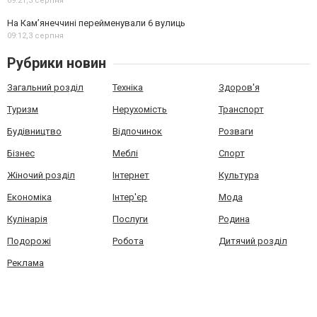
09:21,
3 серпня
На Камʼянеччині перейменували 6 вулиць
09:12,
3 серпня
Рубрики новин
Загальний розділ
Техніка
Здоров'я
Туризм
Нерухомість
Транспорт
Будівництво
Відпочинок
Розваги
Бізнес
Меблі
Спорт
Жіночий розділ
Інтернет
Культура
Економіка
Інтер'єр
Мода
Кулінарія
Послуги
Родина
Подорожі
Робота
Дитячий розділ
Реклама