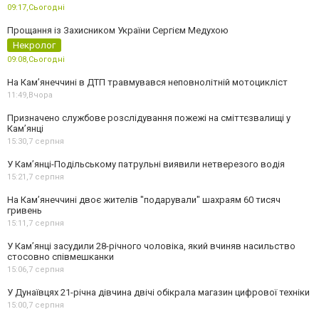
09:17,
Сьогодні
Прощання із Захисником України Сергієм Медухою
Некролог
09:08,
Сьогодні
На Кам’янеччині в ДТП травмувався неповнолітній мотоцикліст
11:49,
Вчора
Призначено службове розслідування пожежі на сміттєзвалищі у
Кам’янці
15:30,
7 серпня
У Кам’янці-Подільському патрульні виявили нетверезого водія
15:21,
7 серпня
На Камʼянеччині двоє жителів "подарували" шахраям 60 тисяч
гривень
15:11,
7 серпня
У Камʼянці засудили 28-річного чоловіка, який вчиняв насильство
стосовно співмешканки
15:06,
7 серпня
У Дунаївцях 21-річна дівчина двічі обікрала магазин цифрової техніки
15:00,
7 серпня