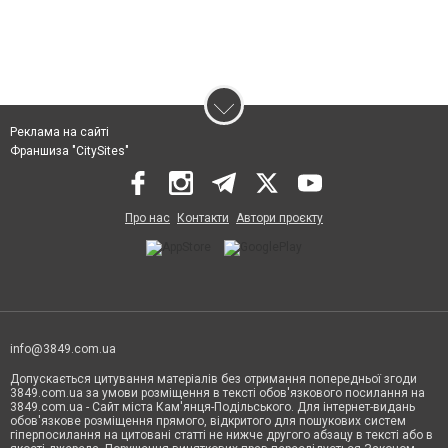
Реклама на сайті
Франшиза "CitySites"
Про нас
Контакти
Автори проєкту
info@3849.com.ua
Допускається цитування матеріалів без отримання попередньої згоди
3849.com.ua за умови розміщення в тексті обов'язкового посилання на
3849.com.ua - Сайт міста Кам'янця-Подільського. Для інтернет-видань
обов'язкове розміщення прямого, відкритого для пошукових систем
гіперпосилання на цитовані статті не нижче другого абзацу в тексті або в