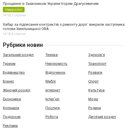
Прощання із Захисником України Ігорем Драгусевичем
Некролог
14:53,
7 серпня
Хабар за підписання контрактів з ремонту доріг: викрили заступника
голови Хмельницької ОВА
10:18,
6 серпня
Рубрики новин
Загальний розділ
Техніка
Здоров'я
Туризм
Нерухомість
Транспорт
Будівництво
Відпочинок
Розваги
Бізнес
Меблі
Спорт
Жіночий розділ
Інтернет
Культура
Економіка
Інтер'єр
Мода
Кулінарія
Послуги
Родина
Подорожі
Робота
Дитячий розділ
Реклама