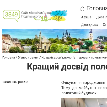
Головн
Афіша
Дозві
Довідкова
Ог
Головна
Бізнес новини
Кращий досвід пологів: переваги приватног
Кращий досвід поло
Загальний розділ
Очікування народження 
Тому до майбутніх поло
пологовий будинок
.