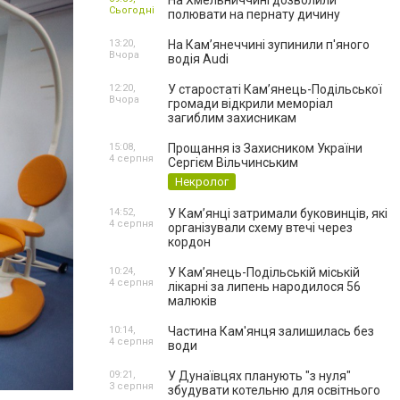
На Хмельниччині дозволили
Сьогодні
полювати на пернату дичину
13:20,
На Камʼянеччині зупинили п'яного
Вчора
водія Audi
12:20,
У старостаті Кам’янець-Подільської
Вчора
громади відкрили меморіал
загиблим захисникам
15:08,
Прощання із Захисником України
4 серпня
Сергієм Вільчинським
Некролог
14:52,
У Кам’янці затримали буковинців, які
4 серпня
організували схему втечі через
кордон
10:24,
У Кам’янець-Подільській міській
4 серпня
лікарні за липень народилося 56
малюків
10:14,
Частина Кам'янця залишилась без
4 серпня
води
09:21,
У Дунаївцях планують "з нуля"
3 серпня
збудувати котельню для освітнього