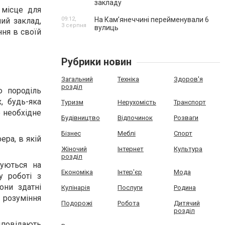
закладу
 місце для
09:12,
На Камʼянеччині перейменували 6
ий заклад,
3 серпня
вулиць
ння в своїй
Рубрики новин
Загальний
Техніка
Здоров'я
розділ
ю породіль
, будь-яка
Туризм
Нерухомість
Транспорт
е необхідне
Будівництво
Відпочинок
Розваги
Бізнес
Меблі
Спорт
ра, в якій
Жіночий
Інтернет
Культура
розділ
зуються на
Економіка
Інтер'єр
Мода
у роботі з
они здатні
Кулінарія
Послуги
Родина
 розуміння
Подорожі
Робота
Дитячий
розділ
дповідають