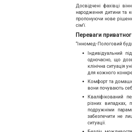
Досвідчені фахівці він
народження дитини та к
пропонуючи нове рішення
сім'ї.
Переваги приватног
“Інномед-Пологовий будин
Індивідуальний пі
одночасно, що доз
клінічна ситуація у
для кожного конкре
Комфорт та домашні
вони почувають себе
Кваліфікований пе
різних випадках, 
подружніми парами
забезпечити не ли
ситуації.
Безліч можливосте