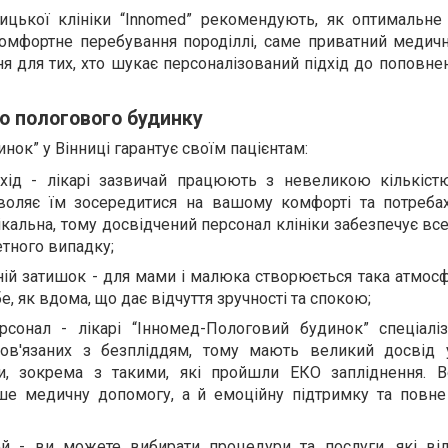
ницької клініки “Innomed” рекомендують, як оптимальне
омфортне перебування породіллі, саме приватний медичн
 для тих, хто шукає персоналізований підхід до поповне
о пологового будинку
ок” у Вінниці гарантує своїм пацієнтам:
дхід - лікарі зазвичай працюють з невеликою кількіст
воляє їм зосередитися на вашому комфорті та потребах
нікальна, тому досвідчений персонал клініки забезпечує вс
тного випадку;
й затишок - для мами і малюка створюється така атмосфе
, як вдома, що дає відчуття зручності та спокою;
рсонал - лікарі “Інномед-Пологовий будинок” спеціалі
пов'язаних з безпліддям, тому мають великий досвід 
, зокрема з такими, які пройшли ЕКО запліднення. В
ше медичну допомогу, а й емоційну підтримку та повне
й - ви можете вибирати процедури та послуги, які ві