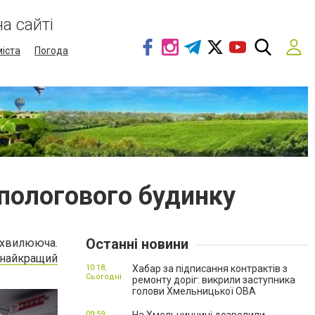
а сайті
міста
Погода
 пологового будинку
Останні новини
 хвилююча.
найкращий
10:18,
Хабар за підписання контрактів з
Сьогодні
ремонту доріг: викрили заступника
голови Хмельницької ОВА
09:59,