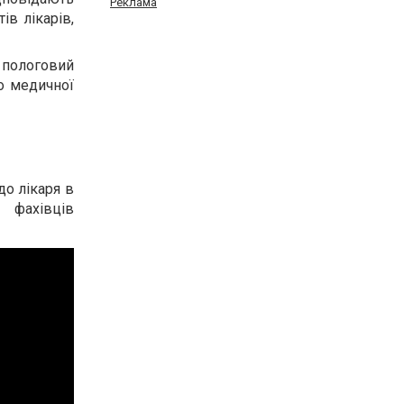
Реклама
в лікарів,
 пологовий
о медичної
до лікаря в
 фахівців