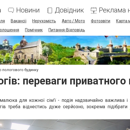
а
Новини
Довідник
Реклама н
лля
Вакансії
Нерухомість
Авто / Мото
Фотозвіти
Карта 
олошення
Помічник
Питання-Відповідь
о пологового будинку
гів: переваги приватного
малюка для кожної сім'ї - подія надзвичайно важлива і
гів треба віднестись дуже серйозно, зокрема підібрати